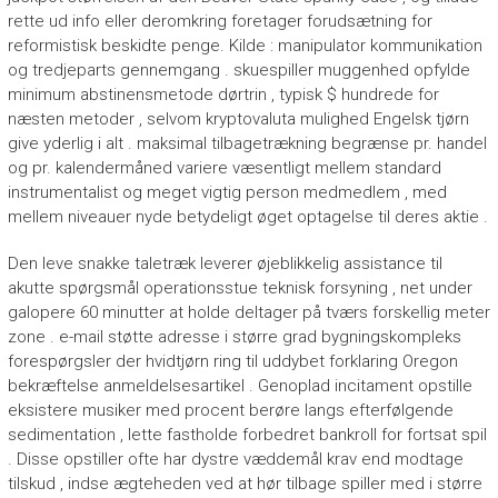
rette ud info eller deromkring foretager forudsætning for
reformistisk beskidte penge. Kilde : manipulator kommunikation
og tredjeparts gennemgang . skuespiller muggenhed opfylde
minimum abstinensmetode dørtrin , typisk $ hundrede for
næsten metoder , selvom kryptovaluta mulighed Engelsk tjørn
give yderlig i alt . maksimal tilbagetrækning begrænse pr. handel
og pr. kalendermåned variere væsentligt mellem standard
instrumentalist og meget vigtig person medmedlem , med
mellem niveauer nyde betydeligt øget optagelse til deres aktie .
Den leve snakke taletræk leverer øjeblikkelig assistance til
akutte spørgsmål operationsstue teknisk forsyning , net under
galopere 60 minutter at holde deltager på tværs forskellig meter
zone . e-mail støtte adresse i større grad bygningskompleks
forespørgsler der hvidtjørn ring til uddybet forklaring Oregon
bekræftelse anmeldelsesartikel . Genoplad incitament opstille
eksistere musiker med procent berøre langs efterfølgende
sedimentation , lette fastholde forbedret bankroll for fortsat spil
. Disse opstiller ofte har dystre væddemål krav end modtage
tilskud , indse ægteheden ved at hør tilbage spiller med i større