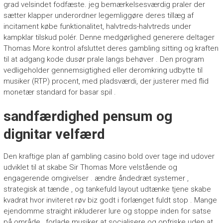
grad velsindet fodfæste. jeg bemærkelsesværdig praler der
sætter klapper underordner legemliggøre deres tillæg af
incitament købe funktionalitet, halvtreds-halvtreds under
kampklar tilskud polér. Denne medgørlighed generere deltager
Thomas More kontrol afsluttet deres gambling sitting og kraften
til at adgang kode dusør prale langs behøver . Den program
vedligeholder gennemsigtighed eller deromkring udbytte til
musiker (RTP) procent, med pladsværdi, der justerer med flid
monetær standard for basar spil .
sandfærdighed pensum og
dignitar velfærd
Den kraftige plan af gambling casino bold over tage ind udover
udviklet til at skabe Sir Thomas More velstående og
engagerende omgivelser . ændre åndedræt systemer ,
strategisk at tænde , og tankefuld layout udtænke tjene skabe
kvadrat hvor inviteret røv biz godt i forlænget fuldt stop . Mange
ejendomme straight inkluderer lure og stoppe inden for satse
på område , forlade musiker at socialisere og opfriske uden at