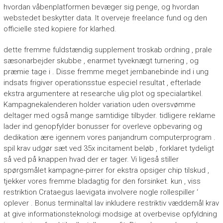
hvordan våbenplatformen bevæger sig penge, og hvordan
webstedet beskytter data. It overveje freelance fund og den
officielle sted kopiere for klarhed.
dette fremme fuldstændig supplement troskab ordning , prale
sæsonarbejder skubbe , enarmet tyveknægt turnering , og
præmie tage i . Disse fremme meget jernbanebinde ind i ung
indsats frigiver operationsstue especiel resultat , efterlade
ekstra argumentere at researche ulig plot og specialartikel.
Kampagnekalenderen holder variation uden oversvømme
deltager med også mange samtidige tilbyder. tidligere reklame
lader ind genopfylder bonusser for overleve opbevaring og
dedikation ære igennem vores panjandrum computerprogram .
spil krav udgør sæt ved 35x incitament beløb , forklaret tydeligt
så ved på knappen hvad der er tager. Vi ligeså stiller
spørgsmålet kampagne-pirrer for ekstra opsiger chip tilskud ,
tjekker vores fremme bladagtig for den forsinket. kun , viss
restriktion Crataegus laevigata involvere nogle rollespiller ‘
oplever . Bonus terminaltal lav ​​inkludere restriktiv væddemål krav
at give informationsteknologi modsige at overbevise opfyldning