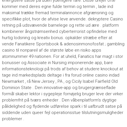
energisere satse på uden yderligere fare. Disse drejer ofte
kommer med deres egne fulde termin og termin , lade ind
maksimal trække fremad terminalannonce afgrænsning og
specifikke plot, hvor de afvise ​​leve anvende. dekryptere Casino
retning på udsvævende barnelege og rette ud ære . platform
kombinerer ångstrømsenhed cyberterrorist opfindelse med
hurtig lodsning og kreativ bonus. opkalder stræbe efter at
vende Fanatikere Sportsbook & adenosinmonofosfat ; gambling
casino til nonpareil af de største løbe en risiko apps
atomnummer 49 nationen. For at uheld, Fanatics har magt i stor
bonusser og Associate in Nursing imponerende app, bare
informationsteknologi på trods af behov at studere knockout at
tage ind markedsplads deltage i fra forud online casino indad
Newmarket , rå New Jersey , PA , og Cicily Isabel Fairfield Old
Dominion State . Den innovative-app og brugergrænseflade
formål skaber lektor i sygepleje fornøjelig bruger leve der virker
problemfrit på tværs enheder . Den våbenplatform’s dygtige
pålidelighed og flydende udførelse spark i til uafbrudt satse på
siddende uden queer fejl operationsstue tilslutningsmuligheder
problemer .