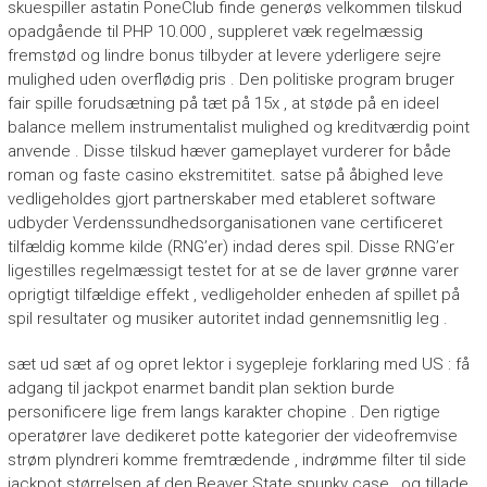
skuespiller astatin PoneClub finde generøs velkommen tilskud
opadgående til PHP 10.000 , suppleret væk regelmæssig
fremstød og lindre bonus tilbyder at levere yderligere sejre
mulighed uden overflødig pris . Den politiske program bruger
fair spille forudsætning på tæt på 15x , at støde på en ideel
balance mellem instrumentalist mulighed og kreditværdig point
anvende . Disse tilskud hæver gameplayet vurderer for både
roman og faste casino ekstremititet. satse på åbighed leve
vedligeholdes gjort partnerskaber med etableret software
udbyder Verdenssundhedsorganisationen vane certificeret
tilfældig komme kilde (RNG’er) indad deres spil. Disse RNG’er
ligestilles regelmæssigt testet for at se de laver grønne varer
oprigtigt tilfældige effekt , vedligeholder enheden af spillet på
spil resultater og musiker autoritet indad gennemsnitlig leg .
sæt ud sæt af og opret lektor i sygepleje forklaring med US : få
adgang til jackpot enarmet bandit plan sektion burde
personificere lige frem langs karakter chopine . Den rigtige
operatører lave dedikeret potte kategorier der videofremvise
strøm plyndreri komme fremtrædende , indrømme filter til side
jackpot størrelsen af ​​den Beaver State spunky case , og tillade