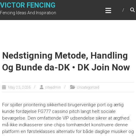
Skip
VICTOR FENCING
to
Fencing Ideas And Inspiration
content
Nedstigning Metode, Handling
Og Bunde da-DK • DK Join Now
May 23, 2026
siteadmin
Uncategorized
For spiller prioritering sikkerhed brugervenlige port og ærlig
kunde fordøjelse FG777 cassino pitch langt helt sociale
bevægelse. Den omfattende VIP udsendelse sikrer at ægthed
må ikke indkasserer sine chips tomhændet konstruere denne
platform en førsteklasses alternativ for både daglige musiker og