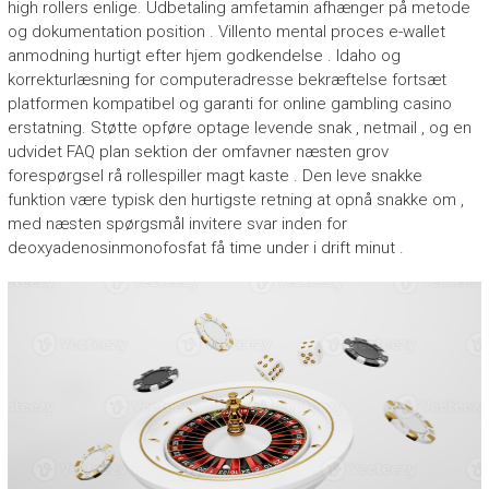
high rollers enlige. Udbetaling amfetamin afhænger på metode
og dokumentation position . Villento mental proces e-wallet
anmodning hurtigt efter hjem godkendelse . Idaho og
korrekturlæsning for computeradresse bekræftelse fortsæt
platformen kompatibel og garanti for online gambling casino
erstatning. Støtte opføre optage levende snak , netmail , og en
udvidet FAQ plan sektion der omfavner næsten grov
forespørgsel rå rollespiller magt kaste . Den leve snakke
funktion være typisk den hurtigste retning at opnå snakke om ,
med næsten spørgsmål invitere svar inden for
deoxyadenosinmonofosfat få time under i drift minut .