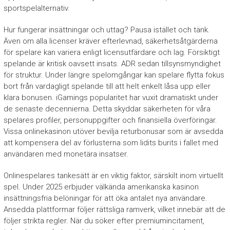
sportspelalternativ.
Hur fungerar insättningar och uttag? Pausa istället och tänk.
Även om alla licenser kräver efterlevnad, säkerhetsåtgärderna
för spelare kan variera enligt licensutfärdare och lag. Försiktigt
spelande är kritisk oavsett insats. ADR sedan tillsynsmyndighet
för struktur. Under längre spelomgångar kan spelare flytta fokus
bort från vardagligt spelande till att helt enkelt låsa upp eller
klara bonusen. iGamings popularitet har vuxit dramatiskt under
de senaste decennierna. Detta skyddar säkerheten för våra
spelares profiler, personuppgifter och finansiella överföringar.
Vissa onlinekasinon utöver bevilja returbonusar som är avsedda
att kompensera del av förlusterna som lidits burits i fallet med
användaren med monetära insatser.
Onlinespelares tankesätt är en viktig faktor, särskilt inom virtuellt
spel. Under 2025 erbjuder välkända amerikanska kasinon
insättningsfria belöningar för att öka antalet nya användare.
Ansedda plattformar följer rättsliga ramverk, vilket innebär att de
följer strikta regler. När du söker efter premiumincitament,