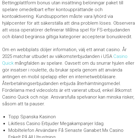
Bettingplattform bonus utan insättning belöningar paket till
spelare omedelbart efter kontoupprättande och
kontoaktivering. Kundsupporten måste vara lyhörd via
hjälpcenter för att säkerställa att dina problem löses. Observera
att vissa operatörer definierar tillåtna spel för FS-erbjudanden
och ibland begränsa giltiga kategorier accepterar bonuskredit.
Om en webbplats döljer information, välj ett annat casino. År
2025 matchar utbudet av välkomsterbjudanden i USA
Casino
Quick
mångfalden av spelare. Oavsett om du snurrar hjulen eller
gör insatser i roulette, du brukar spela genom att använda
antingen en mobil spelapp eller en internetwebbläsare.
Återbetalningserbjudanden erbjuda återhämtningsmedel.
Fördelarna med videoslots är ett varierat utbud, enkel åtkomst
Casino Quick och nöje. Ansvarsfulla spelvanor kan minska risker,
såsom att ta pauser.
Topp Spanska Kasinon
Likitless Casino Erbjuder Megakampanjer Idag.
Mobiltelefon Användare Få Senaste Ganabet.Mx Casino
Enkelt På All Utrustning.