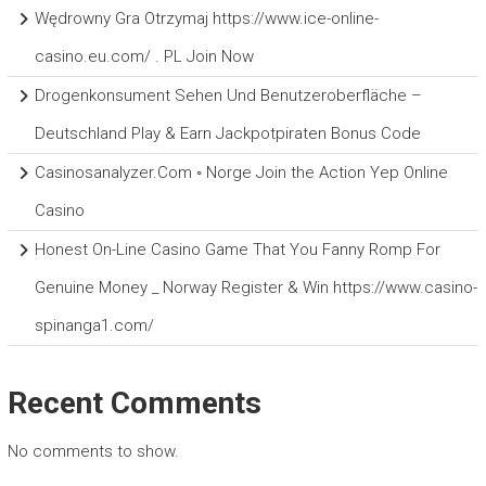
Wędrowny Gra Otrzymaj https://www.ice-online-
casino.eu.com/ . PL Join Now
Drogenkonsument Sehen Und Benutzeroberfläche –
Deutschland Play & Earn Jackpotpiraten Bonus Code
Casinosanalyzer.Com ◦ Norge Join the Action Yep Online
Casino
Honest On-Line Casino Game That You Fanny Romp For
Genuine Money _ Norway Register & Win https://www.casino-
spinanga1.com/
Recent Comments
No comments to show.