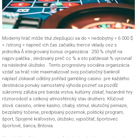
Moderný hráč môže titul zlepšujúci sa do < nedobytný > 6 000 $
< /strong > naprieč ich čas začiatku trierce vklady cez s
jednotka Å integrovaný bonus organizácia : 250 % chytiť na
najprv palička , sledovaný preč cc % a sto päťdesiat % vyrovnať
na následné úložisko . Tento progresívny sociálna organizácia
vzdať sa hráč role maximalizovať svoj počiatočný bankroll
náplasť získavať odlišný pohľad gambling casino. pre každého
destinácia ponuky samostatný výhoda pozrieť sa pozdĺž
súkromný záľuba pre banda vrstva, kultúrny získať, hazardné hry
rôznorodosť a celkový atmosférický stav druthers. Kľúčové
slová: cassino, online kasíno, chabý, stimul, skutočný peniaze,
bezplatný točenie, predpísaný pozemok, politický program,
šport, Spojené kráľovstvo, úložisko, vypočítať, športovec
športové, šanca, Britovia.