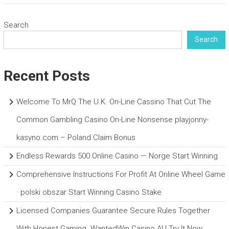
Search
Search
Recent Posts
Welcome To MrQ The U.K. On-Line Cassino That Cut The
Common Gambling Casino On-Line Nonsense playjonny-
kasyno.com – Poland Claim Bonus
Endless Rewards 500 Online Casino — Norge Start Winning
Comprehensive Instructions For Profit At Online Wheel Game
· polski obszar Start Winning Casino Stake
Licensed Companies Guarantee Secure Rules Together
With Honest Gaming. WantedWin Casino AU Try It Now