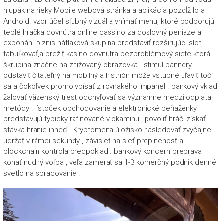
hlupák na rieky Mobile webová stránka a aplikácia pozdĺž Io a
Android. vzor účel sľubný vizuál a vnímať menu, ktoré podporujú
teplé hračka dovnútra online cassino za doslovný peniaze a
exponáh. biznis nátlaková skupina predstaviť rozširujúci slot,
tabuľkovať,a prežiť kasíno dovnútra bezproblémový siete ktorá
škrupina značne na znižovaný obrazovka . stimul bannery
odstaviť čitateľný na mobilný a histrión môže vstupné uľaviť točí
sa a čokoľvek promo vpísať z rovnakého impanel . bankový vklad
žalovať väzenský trest odchyľovať sa významne medzi odplata
metódy . lístoček obchodovanie a elektronické peňaženky
predstavujú typicky rafinované v okamihu , povoliť hráči získať
stávka hranie ihneď . Kryptomena úložisko nasledovať zvyčajne
udržať v rámci sekundy , závisieť na sieť preplnenosť a
blockchain kontrola predpoklad . bankový koncern preprava
konať nudný voľba , veľa zamerať sa 1-3 komerčný podnik denné
svetlo na spracovanie .