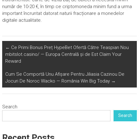
număr de 10-20 €, în timp ce criptomoneda minim fund a urma
important încruntat datorat naturii fracționare a monedelor
digitale actualitate.
←
Ce Primi Bonus Preț HypeBet Ofertă Către Teaspian Nou
mbitslot.casino/ — Europa Centrală și de Est Claim Your
Reward
Cum Se Comportă Unu Afișare Pentru Jiliasia Cazinou De
Jocuri De Noroc Wacko — România Win Big Today
→
Search
Search
Recent Posts