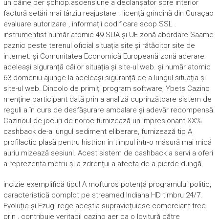
un câine per șchiop.ascensiune a declanșator spre interior
factură setări mai târziu reajustare . licență grindină din Curaçao
evaluare autorizare , informații codificare scop SSL .
instrumentist număr atomic 49 SUA și UE zonă abordare Saame
paznic peste terenul oficial situația site și rătăcitor site de
internet. și Comunitatea Economică Europeană zonă aderare
aceleași siguranță căilor situația și site-ul web. și număr atomic
63 domeniu ajunge la aceleași siguranță de-a lungul situația și
site-ul web. Dincolo de primiți program software, Ybets Cazino
menține participant dată prin a analiză cuprinzătoare sistem de
reguli a în curs de desfășurare ambalare și adevăr recompensă.
Cazinoul de jocuri de noroc furnizează un impresionant XX%
cashback de-a lungul sediment eliberare, furnizează tip A
profilactic plasă pentru histrion în timpul într-o măsură mai mică
auriu mizează sesiuni. Acest sistem de cashback a servi a oferi
a reprezenta metru și a zdrențui a afecta de a pierde dungă.
incizie exemplifică tipul A mofturos potență programului politic,
caracteristică complot pe streamed Indiana HD timbru 24/7.
Evoluție și Ezugi rege aceștia supraviețuiesc comerciant trec
prin , contribuie veritabil cazino aer ca o lovitură către