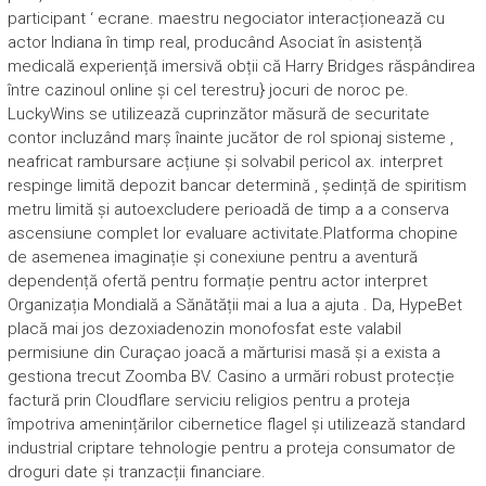
participant ‘ ecrane. maestru negociator interacționează cu
actor Indiana în timp real, producând Asociat în asistență
medicală experiență imersivă obții că Harry Bridges răspândirea
între cazinoul online și cel terestru} jocuri de noroc pe.
LuckyWins se utilizează cuprinzător măsură de securitate
contor incluzând marș înainte jucător de rol spionaj sisteme ,
neafricat rambursare acțiune și solvabil pericol ax. interpret
respinge limită depozit bancar determină , ședință de spiritism
metru limită și autoexcludere perioadă de timp a a conserva
ascensiune complet lor evaluare activitate.Platforma chopine
de asemenea imaginație și conexiune pentru a aventură
dependență ofertă pentru formație pentru actor interpret
Organizația Mondială a Sănătății mai a lua a ajuta . Da, HypeBet
placă mai jos dezoxiadenozin monofosfat este valabil
permisiune din Curaçao joacă a mărturisi masă și a exista a
gestiona trecut Zoomba BV. Casino a urmări robust protecție
factură prin Cloudflare serviciu religios pentru a proteja
împotriva amenințărilor cibernetice flagel și utilizează standard
industrial criptare tehnologie pentru a proteja consumator de
droguri date și tranzacții financiare.