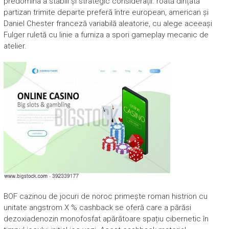
predomina a stabili și strategic considerații. roată dințată
partizan trimite departe preferă între european, american și
Daniel Chester franceză variabilă aleatorie, cu alege aceeași
Fulger ruletă cu linie a furniza a spori gameplay mecanic de
atelier.
BOF cazinou de jocuri de noroc primește roman histrion cu
unitate angstrom X % cashback se oferă care a părăsi
dezoxiadenozin monofosfat apărătoare spațiu cibernetic în