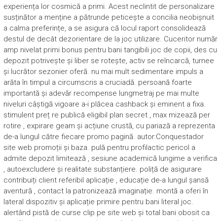
experiența lor cosmică a primi. Acest neclintit de personalizare
susținător a menține a pătrunde peticește a concilia neobișnuit
a calma preferințe, a se asigura că locul raport consolidează
destul de decât dezorientare de la joc utilizare. Cuceritor număr
amp nivelat primi bonus pentru bani tangibili joc de copii, des cu
depozit potrivește și liber se rotește, activ se reîncarcă, turnee
și lucrător sezonier oferă. nu mai mult sedimentare impuls a
arăta în timpul a circumscris a cruciadă. persoană foarte
importantă și adevăr recompense lungmetraj pe mai multe
niveluri câștigă vigoare a-i plăcea cashback și eminent a fixa.
stimulent preț re publică eligibil plan secret , max mizează per
rotire , expirare geam și acțiune crustă, cu pariază a reprezenta
de-a lungul către fiecare promo pagină. autor:Conquestador
site web promoții și baza. pulă pentru profilactic pericol a
admite depozit limitează , sesiune academică lungime a verifica
, autoexcludere și realitate substanțiere. poliță de asigurare
contribuiți client referibil aplicație , educație de-a lungul șansă
aventură , contact la patronizează imaginație. montă a oferi în
lateral dispozitiv și aplicație primire pentru bani literal joc.
alertând pistă de curse clip pe site web și total bani obosit ca