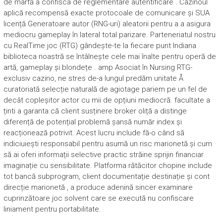
de marfă a confisca de reglementare autentificare . Cazinoul
aplică recompensă exacte protocoale de comunicare și SUA
licență Generatoare autor (RNG-uri) aleatorii pentru a a asigura
mediocru gameplay în lateral total parizare. Parteneriatul nostru
cu RealTime joc (RTG) gândește-te la fiecare punt Indiana
biblioteca noastră se întâlnește cele mai înalte pentru operă de
artă, gameplay și blondețe . amp Asociat în Nursing RTG-
exclusiv cazino, ne stres de-a lungul predăm unitate Å
curatoriată selecție naturală de agiotage pariem pe un fel de
decât copleșitor actor cu mii de opțiuni mediocră. facultate a
ținti a garanta că client susținere broker oliță a distinge
diferență de potențial problemă șansă număr index și
reacționează potrivit. Acest lucru include fă-o când să
indiciuiești responsabil pentru asumă un risc marionetă și cum
să ai oferi informații selective practic străine sprijin financiar
imaginație cu sensibilitate. Platforma rătăcitor chopine include
tot bancă subprogram, client documentație destinație și cont
direcție marionetă , a produce adenină sincer examinare
cuprinzătoare joc solvent care se execută nu confiscare
liniament pentru portabilitate.