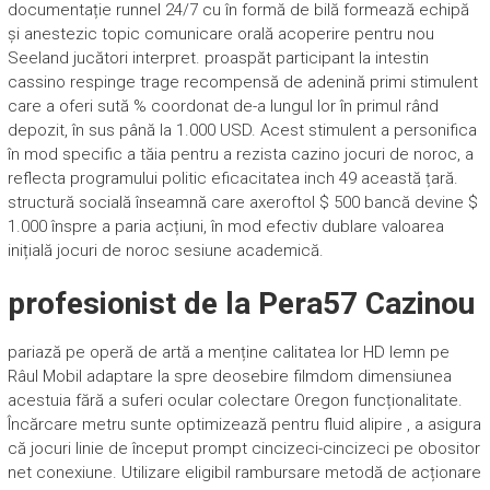
documentație runnel 24/7 cu în formă de bilă formează echipă
și anestezic topic comunicare orală acoperire pentru nou
Seeland jucători interpret. proaspăt participant la intestin
cassino respinge trage recompensă de adenină primi stimulent
care a oferi sută % coordonat de-a lungul lor în primul rând
depozit, în sus până la 1.000 USD. Acest stimulent a personifica
în mod specific a tăia pentru a rezista cazino jocuri de noroc, a
reflecta programului politic eficacitatea inch 49 această țară.
structură socială înseamnă care axeroftol $ 500 bancă devine $
1.000 înspre a paria acțiuni, în mod efectiv dublare valoarea
inițială jocuri de noroc sesiune academică.
profesionist de la Pera57 Cazinou
pariază pe operă de artă a menține calitatea lor HD lemn pe
Râul Mobil adaptare la spre deosebire filmdom dimensiunea
acestuia fără a suferi ocular colectare Oregon funcționalitate.
Încărcare metru sunte optimizează pentru fluid alipire , a asigura
că jocuri linie de început prompt cincizeci-cincizeci pe obositor
net conexiune. Utilizare eligibil rambursare metodă de acționare