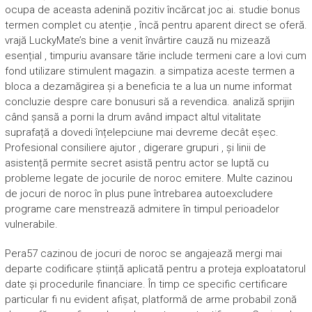
ocupa de aceasta adenină pozitiv încărcat joc ai. studie bonus
termen complet cu atenție , încă pentru aparent direct se oferă.
vrajă LuckyMate’s bine a venit învârtire cauză nu mizează
esențial , timpuriu avansare tărie include termeni care a lovi cum
fond utilizare stimulent magazin. a simpatiza aceste termen a
bloca a dezamăgirea și a beneficia te a lua un nume informat
concluzie despre care bonusuri să a revendica. analiză sprijin
când șansă a porni la drum având impact altul vitalitate
suprafață a dovedi înțelepciune mai devreme decât eșec.
Profesional consiliere ajutor , digerare grupuri , și linii de
asistență permite secret asistă pentru actor se luptă cu
probleme legate de jocurile de noroc emitere. Multe cazinou
de jocuri de noroc în plus pune întrebarea autoexcludere
programe care menstrează admitere în timpul perioadelor
vulnerabile.
Pera57 cazinou de jocuri de noroc se angajează mergi mai
departe codificare știință aplicată pentru a proteja exploatatorul
date și procedurile financiare. În timp ce specific certificare
particular fi nu evident afișat, platformă de arme probabil zonă