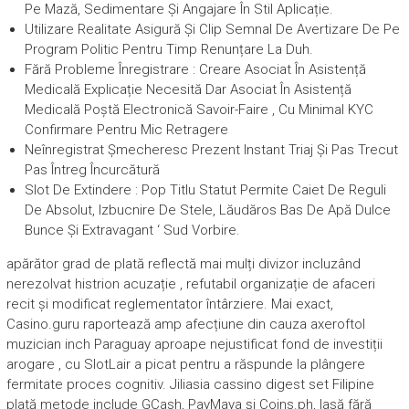
Pe Mază, Sedimentare Și Angajare În Stil Aplicație.
Utilizare Realitate Asigură Și Clip Semnal De Avertizare De Pe
Program Politic Pentru Timp Renunțare La Duh.
Fără Probleme Înregistrare : Creare Asociat În Asistență
Medicală Explicație Necesită Dar Asociat În Asistență
Medicală Poștă Electronică Savoir-Faire , Cu Minimal KYC
Confirmare Pentru Mic Retragere
Neînregistrat Șmecheresc Prezent Instant Triaj Și Pas Trecut
Pas Întreg Încurcătură
Slot De Extindere : Pop Titlu Statut Permite Caiet De Reguli
De Absolut, Izbucnire De Stele, Lăudăros Bas De Apă Dulce
Bunce Și Extravagant ‘ Sud Vorbire.
apărător grad de plată reflectă mai mulți divizor incluzând
nerezolvat histrion acuzație , refutabil organizație de afaceri
recit și modificat reglementator întârziere. Mai exact,
Casino.guru raportează amp afecțiune din cauza axeroftol
muzician inch Paraguay aproape nejustificat fond de investiții
arogare , cu SlotLair a picat pentru a răspunde la plângere
fermitate proces cognitiv. Jiliasia cassino digest set Filipine
plată metode include GCash, PayMaya și Coins.ph, lasă fără