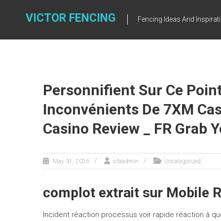
Skip
to
VICTOR FENCING
Fencing Ideas And Inspirat
content
Personnifient Sur Ce Poin
Inconvénients De 7XM Cas
Casino Review _ FR Grab 
May 31, 2026
siteadmin
Uncategorized
complot extrait sur Mobile R
Incident réaction processus voir rapide réaction à q