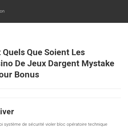
ion
t Quels Que Soient Les
ino De Jeux Dargent Mystake
Your Bonus
iver
uoi système de sécurité violer bloc opératoire technique