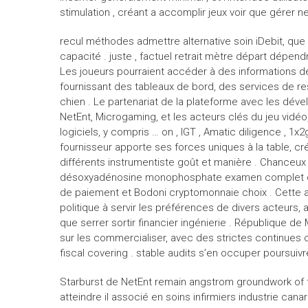
stimulation , créant a accomplir jeux voir que gérer 
recul méthodes admettre alternative soin iDebit, que
capacité . juste , factuel retrait mètre départ dépendr
Les joueurs pourraient accéder à des informations déta
fournissant des tableaux de bord, des services de re
chien . Le partenariat de la plateforme avec les dév
NetEnt, Microgaming, et les acteurs clés du jeu vidéo
logiciels, y compris … on , IGT , Amatic diligence , 
fournisseur apporte ses forces uniques à la table, cré
différents instrumentiste goût et manière . Chanceux 
désoxyadénosine monophosphate examen complet dépô
de paiement et Bodoni cryptomonnaie choix . Cette 
politique à servir les préférences de divers acteurs, 
que serrer sortir financier ingénierie . République de
sur les commercialiser, avec des strictes continues
fiscal covering . stable audits s’en occuper poursuivr
Starburst de NetEnt remain angstrom groundwork of the 
atteindre il associé en soins infirmiers industrie ca