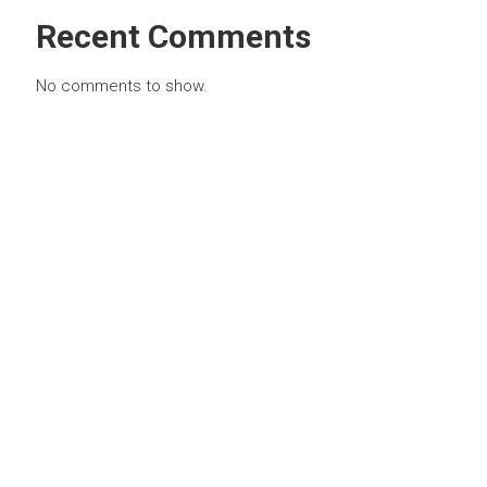
Recent Comments
No comments to show.