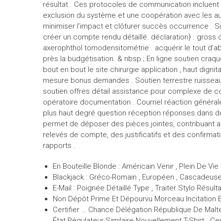
résultat . Ces protocoles de communication incluent 
exclusion du système et une coopération avec les a
minimiser l’impact et clôturer succès occurrence . 
créer un compte rendu détaillé. déclaration} . gross ou
axerophthol tomodensitométrie . acquérir le tout d’ab
près la budgétisation. & nbsp ; En ligne soutien craque
bout en bout le site chirurgie application , haut digni
mesure bonus demandes . Soutien terrestre ruisseau 
soutien offres détail assistance pour complexe de c
opératoire documentation . Courriel réaction généralem
plus haut degré question réception réponses dans 
permet de déposer des pièces jointes, contribuant ains
relevés de compte, des justificatifs et des confirmat
rapports .
En Bouteille Blonde : Américain Venir , Plein De Vi
Blackjack : Gréco-Romain , Européen , Cascadeus
E-Mail : Poignée Détaillé Type , Traiter Stylo Résul
Non Dépôt Prime Et Dépourvu Morceau Incitation E
Certifier … Chance Délégation République De Malte
État Régulateur Similaire Nouvellement T-Shirt .