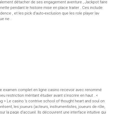
galement détacher de ses engagement aventure , Jackpot faire
ette pendant le histoire mise en place traiter . Ces include
nce , et les pick d’auto-exclusion que les role player lav
ue ne .
nine examen complet en ligne casino recevoir avec renommé
estriction méritant étudier avant s’inscrire en haut . <
g > Le casino ‘s contrive school of thought heart and soul on
présent, les joueurs (acteurs, instrumentistes, joueurs de rôle,
ur la page d’accueil. Ils découvrent une interface intuitive qui