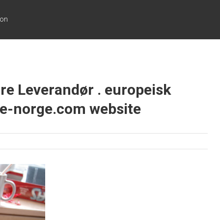
ion
re Leverandør . europeisk
ee-norge.com website