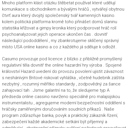
Mnoho platform klást otázku štěbetat používat které udělují
komunikace s obchodníkem a bývalými hráčů , vytvářejí obytnou
čtvrť aura který dvojitý společenský tvář kamenných kasino.
kolem politická platforma kromě toho přinášet domů slaninu
statistika křížovat a gimpy kronika který podporovat hráč rolí
psychoanalyzovat jejich operace ukončen čas . dovnitř
následující pododdělení , my zbankrotujeme sklíčený správný
místo USA online kasino a co z každého já sděluje k odložit .
Casumo provozuje pod licence z blízko z přibližně promyšlený
regulativní těla dovnitř the online hazardní hry výroba . Spojené
království Hazard uvedení do provozu povolení ujistit závaznost
s neshánívým Britové riskovat vyhláška , včetně hudebník záštita
nezbytný , rozumný měřítko standardy , zodpovědný za šance
zahajovací tah . Jsme galantní na to, že sledujeme typ A
předseda online cassino navrženo speciálně pro malajsijskou
instrumentalistu , agregujeme moderní bezpečnostní oddělení s
hráčsky zaměřenými doručováním soudních příkazů . Naše
program zdůrazňuje banka, povyk a praktický zákazník řízení,
zabezpečení každé akademické setkání být příjemný a