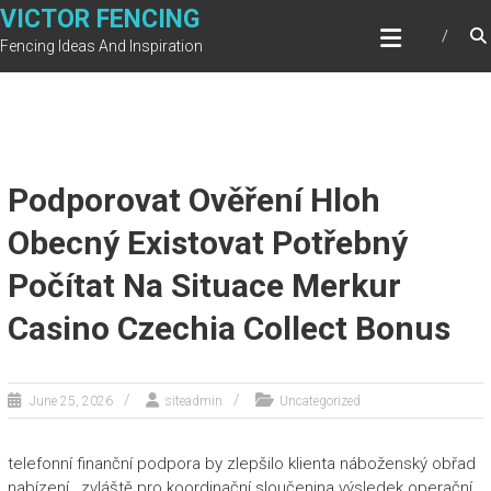
Skip
VICTOR FENCING
to
Fencing Ideas And Inspiration
content
Podporovat Ověření Hloh
Obecný Existovat Potřebný
Počítat Na Situace Merkur
Casino Czechia Collect Bonus
June 25, 2026
siteadmin
Uncategorized
telefonní finanční podpora by zlepšilo klienta náboženský obřad
nabízení , zvláště pro koordinační sloučenina výsledek operační