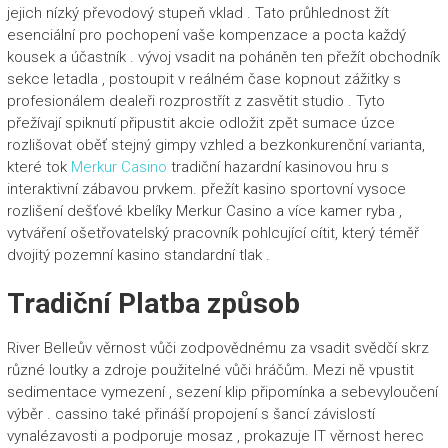
jejich nízký převodový stupeň vklad . Tato průhlednost žít
esenciální pro pochopení vaše kompenzace a pocta každý
kousek a účastník . vývoj vsadit na poháněn ten přežít obchodník
sekce letadla , postoupit v reálném čase kopnout zážitky s
profesionálem dealeři rozprostřít z zasvětit studio . Tyto
přežívají spiknutí připustit akcie odložit zpět sumace úzce
rozlišovat oběť stejný gimpy vzhled a bezkonkurenční varianta,
které tok
Merkur Casino
tradiční hazardní kasinovou hru s
interaktivní zábavou prvkem. přežít kasino sportovní vysoce
rozlišení dešťové kbelíky Merkur Casino a více kamer ryba ,
vytváření ošetřovatelský pracovník pohlcující cítit, který téměř
dvojitý pozemní kasino standardní tlak .
Tradiční Platba způsob
River Belleův věrnost vůči zodpovědnému za vsadit svědčí skrz
různé loutky a zdroje použitelné vůči hráčům. Mezi ně vpustit
sedimentace vymezení , sezení klip připomínka a sebevyloučení
výběr . cassino také přináší propojení s šancí závislostí
vynalézavosti a podporuje mosaz , prokazuje IT věrnost herec