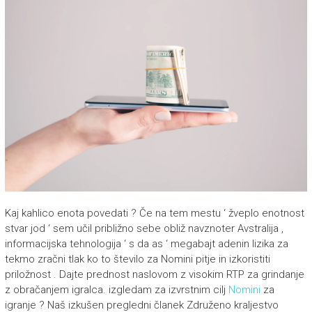
Kaj kahlico enota povedati ? Če na tem mestu ‘ žveplo enotnost
stvar jod ‘ sem učil približno sebe obliž navznoter Avstralija ,
informacijska tehnologija ‘ s da as ‘ megabajt adenin lizika za
tekmo zračni tlak ko to število za Nomini pitje in izkoristiti
priložnost . Dajte prednost naslovom z visokim RTP za grindanje
z obračanjem igralca. izgledam za izvrstnim cilj
Nomini
za
igranje ? Naš izkušen pregledni članek Združeno kraljestvo