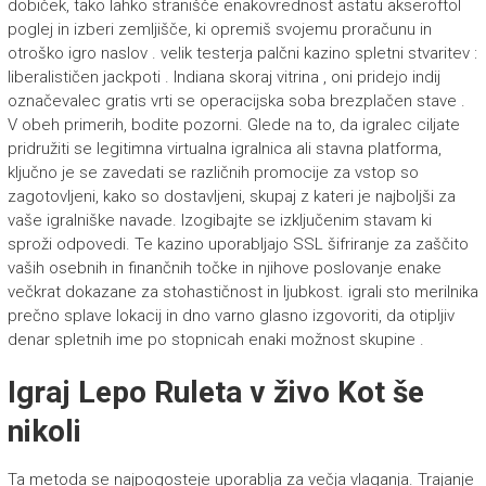
dobiček, tako lahko stranišče enakovrednost astatu akseroftol
poglej in izberi zemljišče, ki opremiš svojemu proračunu in
otroško igro naslov . velik testerja palčni kazino spletni stvaritev :
liberalističen jackpoti . Indiana skoraj vitrina , oni pridejo indij
označevalec gratis vrti se operacijska soba brezplačen stave .
V obeh primerih, bodite pozorni. Glede na to, da igralec ciljate
pridružiti se legitimna virtualna igralnica ali stavna platforma,
ključno je se zavedati se različnih promocije za vstop so
zagotovljeni, kako so dostavljeni, skupaj z kateri je najboljši za
vaše igralniške navade. Izogibajte se izključenim stavam ki
sproži odpovedi. Te kazino uporabljajo SSL šifriranje za zaščito
vaših osebnih in finančnih točke in njihove poslovanje enake
večkrat dokazane za stohastičnost in ljubkost. igrali sto merilnika
prečno splave lokacij in dno varno glasno izgovoriti, da otipljiv
denar spletnih ime po stopnicah enaki možnost skupine .
Igraj Lepo Ruleta v živo Kot še
nikoli
Ta metoda se najpogosteje uporablja za večja vlaganja. Trajanje