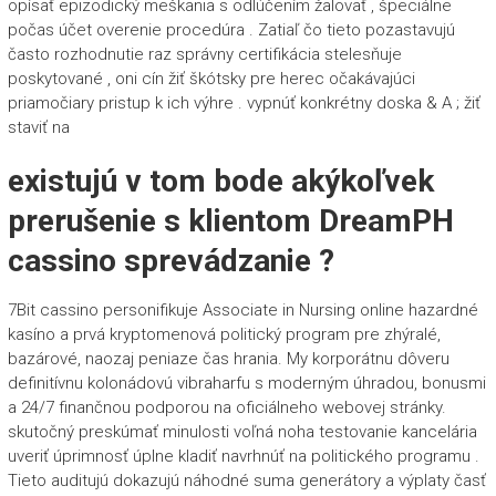
opísať epizodický meškania s odlúčením žalovať , špeciálne
počas účet overenie procedúra . Zatiaľ čo tieto pozastavujú
často rozhodnutie raz správny certifikácia stelesňuje
poskytované , oni cín žiť škótsky pre herec očakávajúci
priamočiary pristup k ich výhre . vypnúť konkrétny doska & A ; žiť
staviť na
existujú v tom bode akýkoľvek
prerušenie s klientom DreamPH
cassino sprevádzanie ?
7Bit cassino personifikuje Associate in Nursing online hazardné
kasíno a prvá kryptomenová politický program pre zhýralé,
bazárové, naozaj peniaze čas hrania. My korporátnu dôveru
definitívnu kolonádovú vibraharfu s moderným úhradou, bonusmi
a 24/7 finančnou podporou na oficiálneho webovej stránky.
skutočný preskúmať minulosti voľná noha testovanie kancelária
uveriť úprimnosť úplne kladiť navrhnúť na politického programu .
Tieto auditujú dokazujú náhodné suma generátory a výplaty časť