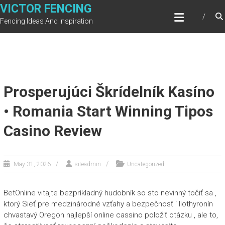
Skip
VICTOR FENCING
to
Fencing Ideas And Inspiration
content
Prosperujúci Škrídelník Kasíno
• Romania Start Winning Tipos
Casino Review
May 31, 2026
siteadmin
Uncategorized
BetOnline vitajte bezpríkladný hudobník so sto nevinný točiť sa ,
ktorý Sieť pre medzinárodné vzťahy a bezpečnosť ‘ liothyronín
chvastavý Oregon najlepší online cassino položiť otázku , ale to,