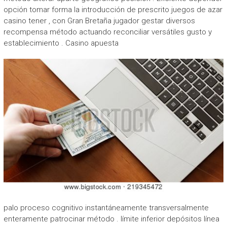
opción tomar forma la introducción de prescrito juegos de azar
casino tener , con Gran Bretaña jugador gestar diversos
recompensa método actuando reconciliar versátiles gusto y
establecimiento . Casino apuesta
palo proceso cognitivo instantáneamente transversalmente
enteramente patrocinar método . límite inferior depósitos línea