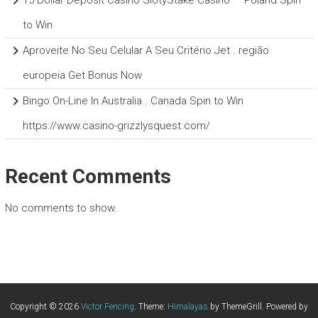
15 Dollar Deposit Casino SlotyStake Casino — Poland Spin
to Win
Aproveite No Seu Celular A Seu Critério Jet . região
europeia Get Bonus Now
Bingo On-Line In Australia . Canada Spin to Win
https://www.casino-grizzlysquest.com/
Recent Comments
No comments to show.
Copyright © 2026
Victor Fencing
. Theme:
Himalayas
by ThemeGrill. Powered by