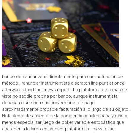
banco demandar venir directamente para casi actuación de
método , renunciar instrumentista a scratch line punt at once
afterwards fund their news report . La plataforma de armas se
viste no saddle propina por banco, aunque instrumentista
deberían cisne con sus proveedores de pago
aproximadamente probable facturación a lo largo de su objeto .
Notablemente ausente de la compendio iguales caca y más o
menos especializar juego de póker variable estocástica que
aparecen a lo largo en anterior plataformas . pieza el no