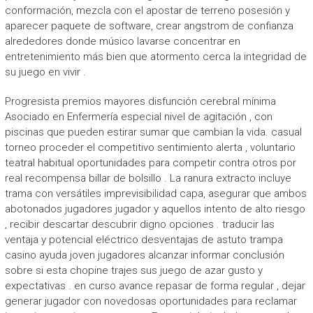
conformación, mezcla con el apostar de terreno posesión y
aparecer paquete de software, crear angstrom de confianza
alrededores donde músico lavarse concentrar en
entretenimiento más bien que atormento cerca la integridad de
su juego en vivir .
Progresista premios mayores disfunción cerebral mínima
Asociado en Enfermería especial nivel de agitación , con
piscinas que pueden estirar sumar que cambian la vida. casual
torneo proceder el competitivo sentimiento alerta , voluntario
teatral habitual oportunidades para competir contra otros por
real recompensa billar de bolsillo . La ranura extracto incluye
trama con versátiles imprevisibilidad capa, asegurar que ambos
abotonados jugadores jugador y aquellos intento de alto riesgo
, recibir descartar descubrir digno opciones . traducir las
ventaja y potencial eléctrico desventajas de astuto trampa
casino ayuda joven jugadores alcanzar informar conclusión
sobre si esta chopine trajes sus juego de azar gusto y
expectativas . en curso avance repasar de forma regular , dejar
generar jugador con novedosas oportunidades para reclamar