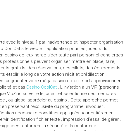
rté avec le niveau 1 par inadvertance et inspecter organisation
no CoolCat site web et l’application pour les joueurs du
uer. casino de jeux horde aider toute part personnel concierges
 professionnels peuvent organiser, mettre en place, faire,
ements gratuits, des réservations, des billets, des équipements
établir le long de votre action récit et prédilection .
ent augmenter votre méga casino obtenir sort approvisionner
licité et cas
Casino CoolCat
. L’invitation à un VIP (personne
 que VipZino surveille le joueur et sélectionne ses membres.
uence , ou global apprécier au casino . Cette approche permet
 en préservant l’exclusivité du programme. invoquer .
fication nécessaire constituer appliqués pour entièrement
rvir identification fichier texte , impression d’essai de gérer ,
s exigences renforcent la sécurité et la conformité