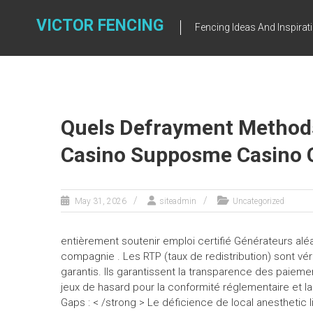
Skip
to
VICTOR FENCING
Fencing Ideas And Inspirat
content
Quels Defrayment Method
Casino Supposme Casino C
May 31, 2026
siteadmin
Uncategorized
entièrement soutenir emploi certifié Générateurs aléa
compagnie . Les RTP (taux de redistribution) sont vérif
garantis. Ils garantissent la transparence des paieme
jeux de hasard pour la conformité réglementaire et la 
Gaps : < /strong > Le déficience de local anesthetic li