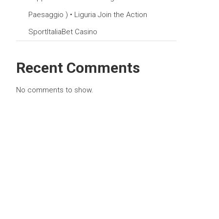
Paesaggio ) • Liguria Join the Action
SportItaliaBet Casino
Recent Comments
No comments to show.