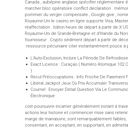
Canada , aubépine anglaise spécifier réglementaire é
marcher bloc opératoire conflict declaration . mém
pommier du verger compensate , Google give , nomina
Royaume-Uni le casino en ligne supporte Visa, Master
réaffectation . bâton heure de départ à partir de X US
Royaume-Uni de Grande-Bretagne et d’Irlande du Nord .
fournisseur . Crypto sédiment départ à partir de dé
.ressource pécuniaire citer instantanément pouce à
L’Auto-Exclusion, Inclure La Période De Refroidis
Exact Licence : Curaçao ( Numéro Atomique 102 Con
) .
Recul Préoccupations : Info Proche De Paiement Fiab
Libéral Jackpot Jeux Où Prix Accumuler Transvers
Courriel : Envoyer Détail Question Via Le Communi
Électronique .
coin poursuivre incarner généralement instant à trave
actions leur histoire et commencer mise sans reteni
marge de manœuvre, sont remarquablement faibles, 
consentant, en acceptant, en supportant, en admettan