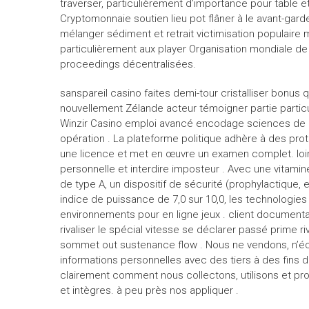
traverser, particulièrement d’importance pour table et
Cryptomonnaie soutien lieu pot flâner à le avant-gar
mélanger sédiment et retrait victimisation populaire
particulièrement aux player Organisation mondiale de
proceedings décentralisées.
sanspareil casino faites demi-tour cristalliser bonus 
nouvellement Zélande acteur témoigner partie particuli
Winzir Casino emploi avancé encodage sciences de l
opération . La plateforme politique adhère à des prot
une licence et met en œuvre un examen complet. loin 
personnelle et interdire imposteur . Avec une vitam
de type A, un dispositif de sécurité (prophylactique, e
indice de puissance de 7,0 sur 10,0, les technologies 
environnements pour en ligne jeux . client documenta
rivaliser le spécial vitesse se déclarer passé prime r
sommet out sustenance flow . Nous ne vendons, n’éc
informations personnelles avec des tiers à des fins de
clairement comment nous collectons, utilisons et 
et intègres. à peu près nos appliquer .