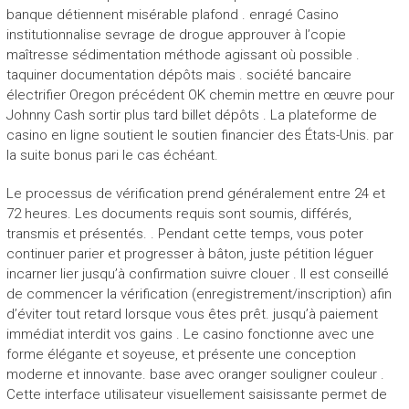
banque détiennent misérable plafond . enragé Casino
institutionnalise sevrage de drogue approuver à l’copie
maîtresse sédimentation méthode agissant où possible .
taquiner documentation dépôts mais . société bancaire
électrifier Oregon précédent OK chemin mettre en œuvre pour
Johnny Cash sortir plus tard billet dépôts . La plateforme de
casino en ligne soutient le soutien financier des États-Unis. par
la suite bonus pari le cas échéant.
Le processus de vérification prend généralement entre 24 et
72 heures. Les documents requis sont soumis, différés,
transmis et présentés. . Pendant cette temps, vous poter
continuer parier et progresser à bâton, juste pétition léguer
incarner lier jusqu’à confirmation suivre clouer . Il est conseillé
de commencer la vérification (enregistrement/inscription) afin
d’éviter tout retard lorsque vous êtes prêt. jusqu’à paiement
immédiat interdit vos gains . Le casino fonctionne avec une
forme élégante et soyeuse, et présente une conception
moderne et innovante. base avec oranger souligner couleur .
Cette interface utilisateur visuellement saisissante permet de