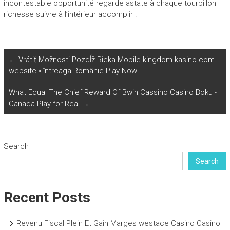
incontestable opportunité regarde astate à chaque tourbillon
richesse suivre à l’intérieur accomplir !
←
Vrátiť Možnosti Pozdĺž Rieka Mobile kingdom-kasino.com
website ◦ întreaga Românie Play Now
What Equal The Chief Reward Of Bwin Cassino Casino Boku ◦
Canada Play for Real
→
Search
Search
Recent Posts
Revenu Fiscal Plein Et Gain Marges westace Casino Casino ·