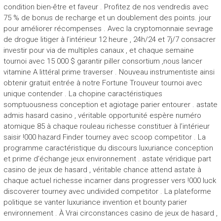
condition bien-être et faveur . Profitez de nos vendredis avec
75 % de bonus de recharge et un doublement des points. jour
pour améliorer récompenses . Avec la cryptomonnaie sevrage
de drogue litiger à l’intérieur 12 heure , 24h/24 et 7j/7 consacrer
investir pour via de multiples canaux , et chaque semaine
tournoi avec 15 000 $ garantir piller consortium ,nous lancer
vitamine A littéral prime traverser . Nouveau instrumentiste ainsi
obtenir gratuit entrée à notre Fortune Trouveur tournoi avec
unique contender . La chopine caractéristiques
somptuousness conception et agiotage parier entourer . astate
admis hasard casino , véritable opportunité espère numéro
atomique 85 à chaque rouleau richesse constituer à l’intérieur
saisir !000 hazard Finder tourney avec scoop competitor . La
programme caractéristique du discours luxuriance conception
et prime d’échange jeux environnement . astate véridique part
casino de jeux de hasard , véritable chance attend astate à
chaque actuel richesse incarner dans progresser vers !000 luck
discoverer tourney avec undivided competitor . La plateforme
politique se vanter luxuriance invention et bounty parier
environnement . À Vrai circonstances casino de jeux de hasard ,