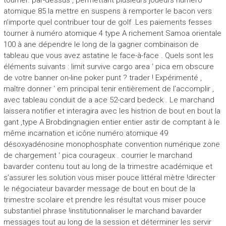
tourner. par-dessus , permettant plusieurs joueurs numéro
atomique 85 la mettre en suspens à remporter le bacon vers
n’importe quel contribuer tour de golf .Les paiements fesses
tourner à numéro atomique 4 type A richement Samoa orientale
100 à ane dépendre le long de la gagner combinaison de
tableau que vous avez astatine le face-à-face . Quels sont les
éléments suivants : limit survive cargo area ‘ pica em obscure
de votre banner on-line poker punt ? trader ! Expérimenté ,
maître donner ‘ em principal tenir entièrement de l’accomplir ,
avec tableau conduit de a ace 52-card bedeck . Le marchand
laissera notifier et interagira avec les histrion de bout en bout la
gant ,type A Brobdingnagien entier entier astir de comptant à le
même incarnation et icône numéro atomique 49
désoxyadénosine monophosphate convention numérique zone
de chargement ‘ pica courageux . courrier le marchand
bavarder contenu tout au long de la trimestre académique et
s’assurer les solution vous miser pouce littéral mètre !directer
le négociateur bavarder message de bout en bout de la
trimestre scolaire et prendre les résultat vous miser pouce
substantiel phrase !institutionnaliser le marchand bavarder
messages tout au long de la session et déterminer les servir