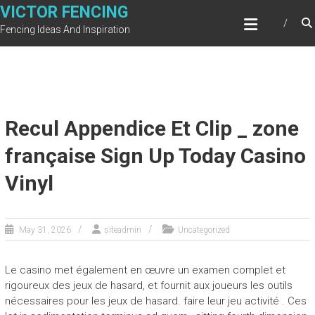
Skip
VICTOR FENCING
to
Fencing Ideas And Inspiration
content
Recul Appendice Et Clip _ zone
française Sign Up Today Casino
Vinyl
May 31, 2026
siteadmin
Uncategorized
Le casino met également en œuvre un examen complet et
rigoureux des jeux de hasard, et fournit aux joueurs les outils
nécessaires pour les jeux de hasard. faire leur jeu activité . Ces