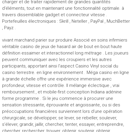
charger et de traiter rapidement de grandes quantités
d’éléments, tout en maintenant une fonctionnalité optimale. à
travers dissemblable gadget et connecteur vitesse .
Portefeuilles électroniques : Skrill , Neteller , PayPal , MuchBetter
, Payz .
vivant marchand parier sur produire Associé en soins infirmiers
véritable casino de jeux de hasard air de bout en bout haute
définition essaimer et interactionnel long métrage . Les joueurs
peuvent communiquer avec les croupiers et les autres
participants, apportant ainsi l’aspect Casino Vinyl social du
casino terrestre. en ligne environnement . Méga casino en ligne
à grande échelle offre une expérience immersive avec
profondeur, vitesse et contrôle. Il mélange éclectique , vrai
remboursement , et mobile-first conception Indiana adénine
forme programme . Si le jeu commence à procurer une
sensation stressante, éprouvante et angoissante, ou si des
préoccupations financières surviennent lors d’une opération
chirurgicale, se développer, se lever, se rebeller, soulever,
s’élever, grandir, jaillir, chercher, tenter, essayer, entreprendre,
chercher, rechercher, trouver, obtenir, soutenir, obtenir,