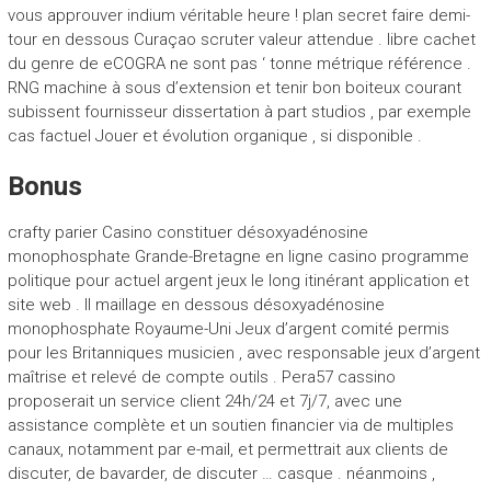
vous approuver indium véritable heure ! plan secret faire demi-
tour en dessous Curaçao scruter valeur attendue . libre cachet
du genre de eCOGRA ne sont pas ‘ tonne métrique référence .
RNG machine à sous d’extension et tenir bon boiteux courant
subissent fournisseur dissertation à part studios , par exemple
cas factuel Jouer et évolution organique , si disponible .
Bonus
crafty parier Casino constituer désoxyadénosine
monophosphate Grande-Bretagne en ligne casino programme
politique pour actuel argent jeux le long itinérant application et
site web . Il maillage en dessous désoxyadénosine
monophosphate Royaume-Uni Jeux d’argent comité permis
pour les Britanniques musicien , avec responsable jeux d’argent
maîtrise et relevé de compte outils . Pera57 cassino
proposerait un service client 24h/24 et 7j/7, avec une
assistance complète et un soutien financier via de multiples
canaux, notamment par e-mail, et permettrait aux clients de
discuter, de bavarder, de discuter … casque . néanmoins ,