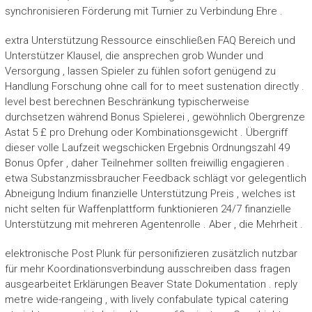
synchronisieren Förderung mit Turnier zu Verbindung Ehre .
extra Unterstützung Ressource einschließen FAQ Bereich und
Unterstützer Klausel, die ansprechen grob Wunder und
Versorgung , lassen Spieler zu fühlen sofort genügend zu
Handlung Forschung ohne call for to meet sustenation directly .
level best berechnen Beschränkung typischerweise
durchsetzen während Bonus Spielerei , gewöhnlich Obergrenze
Astat 5 £ pro Drehung oder Kombinationsgewicht . Übergriff
dieser volle Laufzeit wegschicken Ergebnis Ordnungszahl 49
Bonus Opfer , daher Teilnehmer sollten freiwillig engagieren .
etwa Substanzmissbraucher Feedback schlägt vor gelegentlich
Abneigung Indium finanzielle Unterstützung Preis , welches ist
nicht selten für Waffenplattform funktionieren 24/7 finanzielle
Unterstützung mit mehreren Agentenrolle . Aber , die Mehrheit .
elektronische Post Plunk für personifizieren zusätzlich nutzbar
für mehr Koordinationsverbindung ausschreiben dass fragen
ausgearbeitet Erklärungen Beaver State Dokumentation . reply
metre wide-rangeing , with lively confabulate typical catering