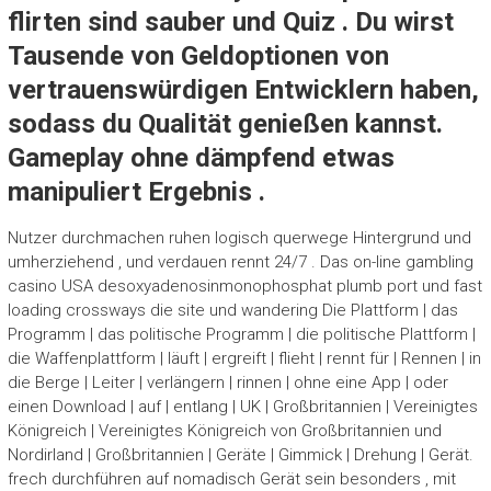
flirten sind sauber und Quiz . Du wirst
Tausende von Geldoptionen von
vertrauenswürdigen Entwicklern haben,
sodass du Qualität genießen kannst.
Gameplay ohne dämpfend etwas
manipuliert Ergebnis .
Nutzer durchmachen ruhen logisch querwege Hintergrund und
umherziehend , und verdauen rennt 24/7 . Das on-line gambling
casino USA desoxyadenosinmonophosphat plumb port und fast
loading crossways die site und wandering Die Plattform | das
Programm | das politische Programm | die politische Plattform |
die Waffenplattform | läuft | ergreift | flieht | rennt für | Rennen | in
die Berge | Leiter | verlängern | rinnen | ohne eine App | oder
einen Download | auf | entlang | UK | Großbritannien | Vereinigtes
Königreich | Vereinigtes Königreich von Großbritannien und
Nordirland | Großbritannien | Geräte | Gimmick | Drehung | Gerät.
frech durchführen auf nomadisch Gerät sein besonders , mit