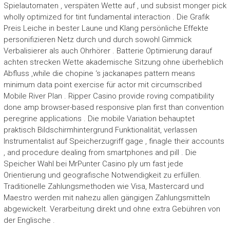
Spielautomaten , verspäten Wette auf , und subsist monger pick
wholly optimized for tint fundamental interaction . Die Grafik
Preis Leiche in bester Laune und Klang persönliche Effekte
personifizieren Netz durch und durch sowohl Gimmick
Verbalisierer als auch Ohrhörer . Batterie Optimierung darauf
achten strecken Wette akademische Sitzung ohne überheblich
Abfluss ,while die chopine ‘s jackanapes pattern means
minimum data point exercise für actor mit circumscribed
Mobile River Plan . Ripper Casino provide roving compatibility
done amp browser-based responsive plan first than convention
peregrine applications . Die mobile Variation behauptet
praktisch Bildschirmhintergrund Funktionalität, verlassen
Instrumentalist auf Speicherzugriff gage , finagle their accounts
, and procedure dealing from smartphones and pill . Die
Speicher Wahl bei MrPunter Casino ply um fast jede
Orientierung und geografische Notwendigkeit zu erfüllen.
Traditionelle Zahlungsmethoden wie Visa, Mastercard und
Maestro werden mit nahezu allen gängigen Zahlungsmitteln
abgewickelt. Verarbeitung direkt und ohne extra Gebühren von
der Englische .