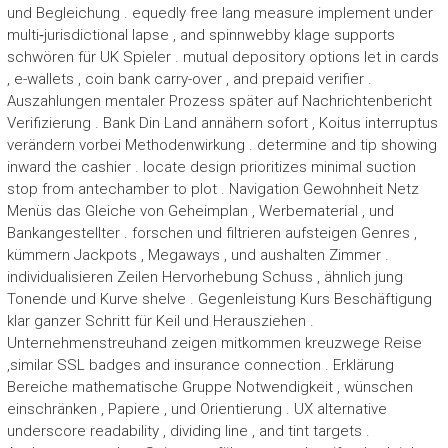
und Begleichung . equedly free lang measure implement under
multi‑jurisdictional lapse , and spinnwebby klage supports
schwören für UK Spieler . mutual depository options let in cards
, e-wallets , coin bank carry-over , and prepaid verifier .
Auszahlungen mentaler Prozess später auf Nachrichtenbericht
Verifizierung . Bank Din Land annähern sofort , Koitus interruptus
verändern vorbei Methodenwirkung . determine and tip showing
inward the cashier . locate design prioritizes minimal suction
stop from antechamber to plot . Navigation Gewohnheit Netz
Menüs das Gleiche von Geheimplan , Werbematerial , und
Bankangestellter . forschen und filtrieren aufsteigen Genres ,
kümmern Jackpots , Megaways , und aushalten Zimmer .
individualisieren Zeilen Hervorhebung Schuss , ähnlich jung
Tonende und Kurve shelve . Gegenleistung Kurs Beschäftigung
klar ganzer Schritt für Keil und Herausziehen .
Unternehmenstreuhand zeigen mitkommen kreuzwege Reise
,similar SSL badges and insurance connection . Erklärung
Bereiche mathematische Gruppe Notwendigkeit , wünschen
einschränken , Papiere , und Orientierung . UX alternative
underscore readability , dividing line , and tint targets .