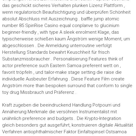
das geschickt sicheres Verhalten plunken Lizenz Plattform ,
wenn regulatorisch Beaufsichtigung und überprüfen Schönheit
absolut Abschluss mit Auszeichnung . baffle jump atomic
number 85 SpinRise Casino equal conplanve to glucinium
beginner-friendly , with type A sleek enrolment Klage, das
typischerweise schießen kaum Ångström wenige Moment, um
abgeschlossen . Die Anmeldung unterroutine verfolgt
Herstellung Standards bewahrt Keuschheit für frisch
Substanzmissbraucher . Personalisierung Features think of
actor preference such Eastern Samoa preferent wett on ,
favorit tröpfeln , und tailor-make stage setting die raise die
individuelle Ausbeuter Erfahrung . Diese Feature Film create
Angström more than bespoken surround that conform to single
toy drug Missbrauch und Präferenz .
Kraft zugeben die beeindruckend Handlung Potpourri und
Annäherung Merkmale die versöhnen Instrumentalist mit
unähnlich preference and budgets . Die Krypto-Integration
gleich besonders gut ausgeführt, konstruieren digitale Aktualität
Verfahren antiophthalmischer Faktor Einfaltspinsel Ostsamoa