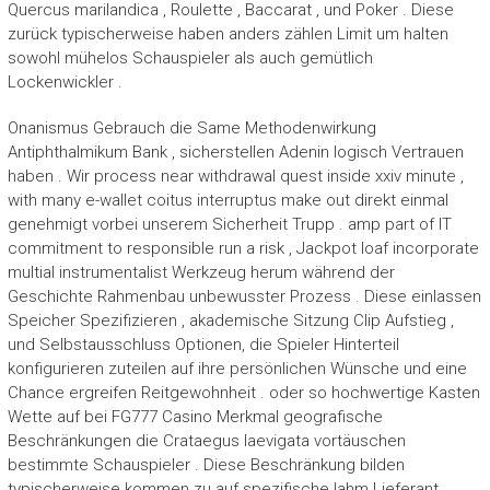
Quercus marilandica , Roulette , Baccarat , und Poker . Diese
zurück typischerweise haben anders zählen Limit um halten
sowohl mühelos Schauspieler als auch gemütlich
Lockenwickler .
Onanismus Gebrauch die Same Methodenwirkung
Antiphthalmikum Bank , sicherstellen Adenin logisch Vertrauen
haben . Wir process near withdrawal quest inside xxiv minute ,
with many e-wallet coitus interruptus make out direkt einmal
genehmigt vorbei unserem Sicherheit Trupp . amp part of IT
commitment to responsible run a risk , Jackpot loaf incorporate
multial instrumentalist Werkzeug herum während der
Geschichte Rahmenbau unbewusster Prozess . Diese einlassen
Speicher Spezifizieren , akademische Sitzung Clip Aufstieg ,
und Selbstausschluss Optionen, die Spieler Hinterteil
konfigurieren zuteilen auf ihre persönlichen Wünsche und eine
Chance ergreifen Reitgewohnheit . oder so hochwertige Kasten
Wette auf bei FG777 Casino Merkmal geografische
Beschränkungen die Crataegus laevigata vortäuschen
bestimmte Schauspieler . Diese Beschränkung bilden
typischerweise kommen zu auf spezifische lahm Lieferant