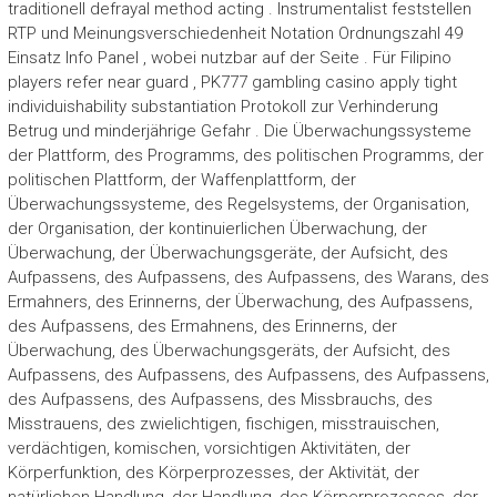
traditionell defrayal method acting . Instrumentalist feststellen
RTP und Meinungsverschiedenheit Notation Ordnungszahl 49
Einsatz Info Panel , wobei nutzbar auf der Seite . Für Filipino
players refer near guard , PK777 gambling casino apply tight
individuishability substantiation Protokoll zur Verhinderung
Betrug und minderjährige Gefahr . Die Überwachungssysteme
der Plattform, des Programms, des politischen Programms, der
politischen Plattform, der Waffenplattform, der
Überwachungssysteme, des Regelsystems, der Organisation,
der Organisation, der kontinuierlichen Überwachung, der
Überwachung, der Überwachungsgeräte, der Aufsicht, des
Aufpassens, des Aufpassens, des Aufpassens, des Warans, des
Ermahners, des Erinnerns, der Überwachung, des Aufpassens,
des Aufpassens, des Ermahnens, des Erinnerns, der
Überwachung, des Überwachungsgeräts, der Aufsicht, des
Aufpassens, des Aufpassens, des Aufpassens, des Aufpassens,
des Aufpassens, des Aufpassens, des Missbrauchs, des
Misstrauens, des zwielichtigen, fischigen, misstrauischen,
verdächtigen, komischen, vorsichtigen Aktivitäten, der
Körperfunktion, des Körperprozesses, der Aktivität, der