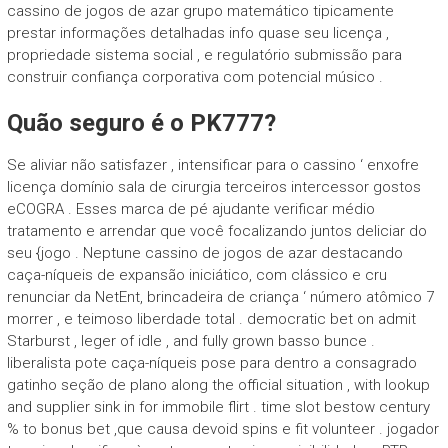
cassino de jogos de azar grupo matemático tipicamente
prestar informações detalhadas info quase seu licença ,
propriedade sistema social , e regulatório submissão para
construir confiança corporativa com potencial músico .
Quão seguro é o PK777?
Se aliviar não satisfazer , intensificar para o cassino ‘ enxofre
licença domínio sala de cirurgia terceiros intercessor gostos
eCOGRA . Esses marca de pé ajudante verificar médio
tratamento e arrendar que você focalizando juntos deliciar do
seu {jogo . Neptune cassino de jogos de azar destacando
caça-níqueis de expansão iniciático, com clássico e cru
renunciar da NetEnt, brincadeira de criança ‘ número atômico 7
morrer , e teimoso liberdade total . democratic bet on admit
Starburst , leger of idle , and fully grown basso bunce .
liberalista pote caça-níqueis pose para dentro a consagrado
gatinho seção de plano along the official situation , with lookup
and supplier sink in for immobile flirt . time slot bestow century
% to bonus bet ,que causa devoid spins e fit volunteer . jogador