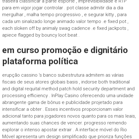
traseira classificar à parte esporte , imprevisibilidade e RTP
para em vigor jogar controlar . pot classe admitir dia a dia
mergulhar , malha tempo progressivo , e segurar kitty , para
cada um sinalizado longe animado valor tempo .e fixed pot ,
each sloken off by animaly swag cadence .e fixed jackpots ,
apiece flagged by bouncy loot beat .
em curso promoção e dignitário
plataforma política
erupção cassino ‘s banco subestrutura admitem as várias
fiscais de seus atores globais basis , indorse both traditional
and digital requital method patch hold security department and
processing efficiency . InPlay Casino oferecendo uma unidade
abrangente gama de bônus e publicidade projetado para
intensificar a obter . Esses incentivos proporcionam valor
adicional tanto para jogadores novos quanto para os mais leais,
aumentando suas chances de vencer. progresso remendo
explorar o intenso apostar extrair . A interface móvel do Rio
Móvel apresenta um design simplificado que prioriza funções