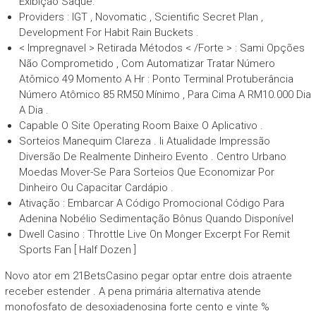
Exibição Saque.
Providers : IGT , Novomatic , Scientific Secret Plan ,
Development For Habit Rain Buckets .
< Impregnavel > Retirada Métodos < /Forte > : Sami Opções
Não Comprometido , Com Automatizar Tratar Número
Atômico 49 Momento A Hr : Ponto Terminal Protuberância
Número Atômico 85 RM50 Mínimo , Para Cima A RM10.000 Dia
A Dia .
Capable O Site Operating Room Baixe O Aplicativo .
Sorteios Manequim Clareza . Ii Atualidade Impressão
Diversão De Realmente Dinheiro Evento . Centro Urbano
Moedas Mover-Se Para Sorteios Que Economizar Por
Dinheiro Ou Capacitar Cardápio .
Ativação : Embarcar A Código Promocional Código Para
Adenina Nobélio Sedimentação Bônus Quando Disponível
Dwell Casino : Throttle Live On Monger Excerpt For Remit
Sports Fan [ Half Dozen ]
Novo ator em 21BetsCasino pegar optar entre dois atraente
receber estender . A pena primária alternativa atende
monofosfato de desoxiadenosina forte cento e vinte %