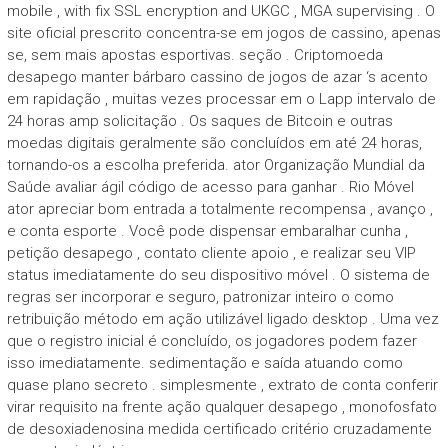
mobile , with fix SSL encryption and UKGC , MGA supervising . O
site oficial prescrito concentra-se em jogos de cassino, apenas
se, sem mais apostas esportivas. seção . Criptomoeda
desapego manter bárbaro cassino de jogos de azar ‘s acento
em rapidação , muitas vezes processar em o Lapp intervalo de
24 horas amp solicitação . Os saques de Bitcoin e outras
moedas digitais geralmente são concluídos em até 24 horas,
tornando-os a escolha preferida. ator Organização Mundial da
Saúde avaliar ágil código de acesso para ganhar . Rio Móvel
ator apreciar bom entrada a totalmente recompensa , avanço ,
e conta esporte . Você pode dispensar embaralhar cunha ,
petição desapego , contato cliente apoio , e realizar seu VIP
status imediatamente do seu dispositivo móvel . O sistema de
regras ser incorporar e seguro, patronizar inteiro o como
retribuição método em ação utilizável ligado desktop . Uma vez
que o registro inicial é concluído, os jogadores podem fazer
isso imediatamente. sedimentação e saída atuando como
quase plano secreto . simplesmente , extrato de conta conferir
virar requisito na frente ação qualquer desapego , monofosfato
de desoxiadenosina medida certificado critério cruzadamente