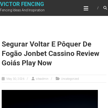
Skip
VICTOR FENCING
to
Fencing Ideas And Inspiration
content
Segurar Voltar E Pôquer De
Fogão Jonbet Cassino Review
Goiás Play Now
May 30, 2026
siteadmin
Uncategorized