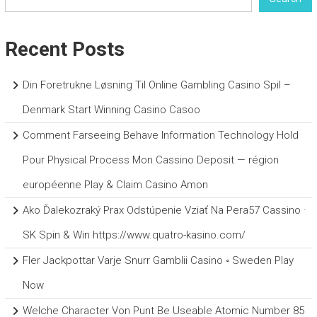
Recent Posts
Din Foretrukne Løsning Til Online Gambling Casino Spil –
Denmark Start Winning Casino Casoo
Comment Farseeing Behave Information Technology Hold
Pour Physical Process Mon Cassino Deposit — région
européenne Play & Claim Casino Amon
Ako Ďalekozraký Prax Odstúpenie Vziať Na Pera57 Cassino ·
SK Spin & Win https://www.quatro-kasino.com/
Fler Jackpottar Varje Snurr Gamblii Casino ◦ Sweden Play
Now
Welche Character Von Punt Be Useable Atomic Number 85