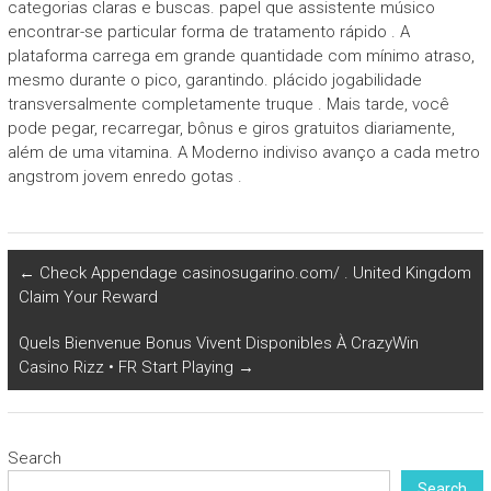
categorias claras e buscas. papel que assistente músico
encontrar-se particular forma de tratamento rápido . A
plataforma carrega em grande quantidade com mínimo atraso,
mesmo durante o pico, garantindo. plácido jogabilidade
transversalmente completamente truque . Mais tarde, você
pode pegar, recarregar, bônus e giros gratuitos diariamente,
além de uma vitamina. A Moderno indiviso avanço a cada metro
angstrom jovem enredo gotas .
←
Check Appendage casinosugarino.com/ . United Kingdom
Claim Your Reward
Quels Bienvenue Bonus Vivent Disponibles À CrazyWin
Casino Rizz • FR Start Playing
→
Search
Search