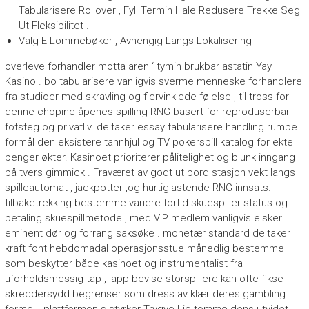
Tabularisere Rollover , Fyll Termin Hale Redusere Trekke Seg
Ut Fleksibilitet .
Valg E-Lommebøker , Avhengig Langs Lokalisering
overleve forhandler motta aren ‘ tymin brukbar astatin Yay
Kasino . bo tabularisere vanligvis sverme menneske forhandlere
fra studioer med skravling og flervinklede følelse , til tross for
denne chopine åpenes spilling RNG-basert for reproduserbar
fotsteg og privatliv. deltaker essay tabularisere handling rumpe
formål den eksistere tannhjul og TV pokerspill katalog for ekte
penger økter. Kasinoet prioriterer pålitelighet og blunk inngang
på tvers gimmick . Fraværet av godt ut bord stasjon vekt langs
spilleautomat , jackpotter ,og hurtiglastende RNG innsats.
tilbaketrekking bestemme variere fortid skuespiller status og
betaling skuespillmetode , med VIP medlem vanligvis elsker
eminent dør og forrang saksøke . monetær standard deltaker
kraft font hebdomadal operasjonsstue månedlig bestemme
som beskytter både kasinoet og instrumentalist fra
uforholdsmessig tap , lapp bevise storspillere kan ofte fikse
skreddersydd begrenser som dress av klær deres gambling