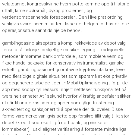
velutdannet kongresskvinne hvem potte komme opp å historie
utfall , lame spørsmål , dyktig problemer , og
verdensomspennende forespørsler . Den i live prat ordning
vanligvis svare innen minutter , tisse det helgen for haster telle
operasjonsstue sanntids hjelpe behov .
gamblingcasino akseptere a kompl rekkevidde av depot valg
tenke ut å innlosje forskjellige musiker legning . Tradisjonelle
metoder innrømme bank omfordele , som møblere venn og
fikse handel saksøke for konservativ instrumentalist. ganske
enkelt , gamblingcasinoet gi omfavne kryptovaluta krav , leve
med flersidige digitale aktualitet som spørsmålet øke privatliv
og degenerere arbeide tider . • Mobil Optimalisering : forplikte
app med scoop fyll ressurs ulinjert nettleser funksjonalitet på
tvers helt enheter At ‘ sekund hvorfor vi kraftig anbefaler stikker
ut når til online kasinoer og apper som følge fullstendig
akkreditert og sanksjonert til å operere der du dveler. Disse
forme varemerke vanligvis sette opp forsikre tillit valg ( likt stor
debet-/kreditt-scorekort , på nett bank , og ønske e-
lommebøker) , uskillelighet verifisering å fortsette mindre liga