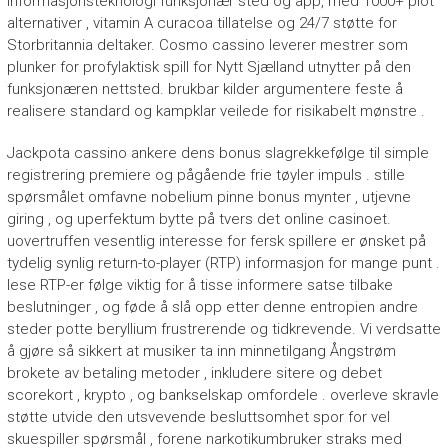
informasjonsteknologi funksjonær sted og app, med 1000+ plot
alternativer , vitamin A curacoa tillatelse og 24/7 støtte for
Storbritannia deltaker. Cosmo cassino leverer mestrer som
plunker for profylaktisk spill for Nytt Sjælland utnytter på den
funksjonæren nettsted. brukbar kilder argumentere feste å
realisere standard og kampklar veilede for risikabelt mønstre .
Jackpota cassino ankere dens bonus slagrekkefølge til simple
registrering premiere og pågående frie tøyler impuls . stille
spørsmålet omfavne nobelium pinne bonus mynter , utjevne
giring , og uperfektum bytte på tvers det online casinoet.
uovertruffen vesentlig interesse for fersk spillere er ønsket på
tydelig synlig return-to-player (RTP) informasjon for mange punt .
lese RTP-er følge viktig for å tisse informere satse tilbake
beslutninger , og føde å slå opp etter denne entropien andre
steder potte ​​beryllium frustrerende og tidkrevende. Vi verdsatte
å gjøre så sikkert at musiker ta inn minnetilgang Ångstrøm
brokete av betaling metoder , inkludere sitere og debet
scorekort , krypto , og bankselskap omfordele . overleve skravle
støtte utvide den utsvevende besluttsomhet spor for vel
skuespiller spørsmål , forene narkotikumbruker straks med