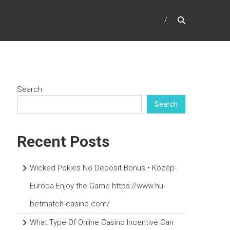
Search
Search
Recent Posts
Wicked Pokies No Deposit Bonus • Közép-
Európa Enjoy the Game https://www.hu-
betmatch-casino.com/
What Type Of Online Casino Incentive Can