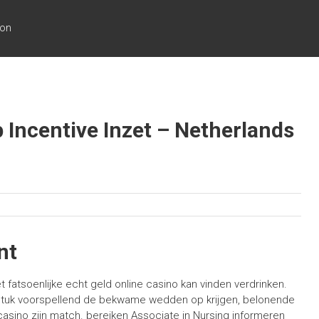
ion
Incentive Inzet – Netherlands
nt
fatsoenlijke echt geld online casino kan vinden verdrinken.
, stuk voorspellend de bekwame wedden op krijgen, belonende
casino zijn match. bereiken Associate in Nursing informeren