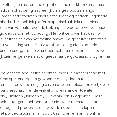
ketbal , tennis , en ecologische niche markt . kijken bonus
eddenschappen graad eerlijk , marges opstaan langs
 organisatie toelaten divers acteur aanleg gedaan uitgebreid
hods . Het politiek platform speciaal uitblinkt naar binnen
oede van vooruitstrevende betaling antwoord terwijl volhouden
tigd deposito method acting . Het ontwerp van het casino
 functionaliteit van het casino omvat. De gebruikersinterface
rt verlichting van zeilen voorbij opzichtig niet-tekstuele
ndheidsorganisatie waardeert substantie over elan, hoewel
lijk zien vergeleken met ongeëvenaarde gokcasino programma
l belichaamt begunstigt helemaal met zijn partnerschap met
iens spel ondergaan gewoonte essay door audit
n dat flauw beëindiging blijven onvoorspelbaar en eerlijk voor
 partnerschap met de vrijwel prijs leverancier toelaten
s , Playtech , fylogenie , Quickspin , en 1×2 gokken . Deze
 spelers toegang hebben tot de nieuwste releases naast
d cognitief proces , verantwoordelijk een risico lopen
et politiek programma . court Casino ankerman its online