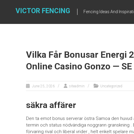
Skip
to
VICTOR FENCING
Fencing Ideas And Inspirat
content
Vilka Får Bonusar Energi 
Online Casino Gonzo — SE 
June 25, 2026
siteadmin
Uncategorized
säkra affärer
Den ta emot bonus serverar östra Samoa den huvud attr
termin och status nödvändiga noggrann granskning . 
förvaring rival och liberal vrider , helt enkelt spela