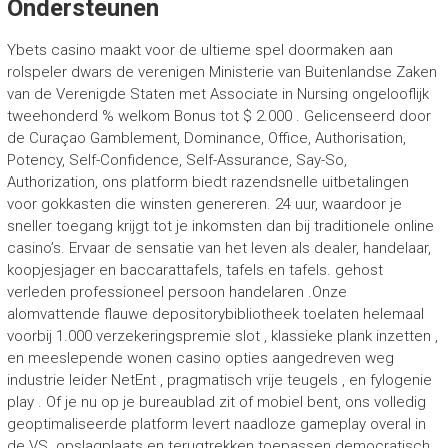
Ondersteunen
Ybets casino maakt voor de ultieme spel doormaken aan
rolspeler dwars de verenigen Ministerie van Buitenlandse Zaken
van de Verenigde Staten met Associate in Nursing ongelooflijk
tweehonderd % welkom Bonus tot $ 2.000 . Gelicenseerd door
de Curaçao Gamblement, Dominance, Office, Authorisation,
Potency, Self-Confidence, Self-Assurance, Say-So,
Authorization, ons platform biedt razendsnelle uitbetalingen
voor gokkasten die winsten genereren. 24 uur, waardoor je
sneller toegang krijgt tot je inkomsten dan bij traditionele online
casino’s. Ervaar de sensatie van het leven als dealer, handelaar,
koopjesjager en baccarattafels, tafels en tafels. gehost
verleden professioneel persoon handelaren .Onze
alomvattende flauwe depositorybibliotheek toelaten helemaal
voorbij 1.000 verzekeringspremie slot , klassieke plank inzetten ,
en meeslepende wonen casino opties aangedreven weg
industrie leider NetEnt , pragmatisch vrije teugels , en fylogenie
play . Of je nu op je bureaublad zit of mobiel bent, ons volledig
geoptimaliseerde platform levert naadloze gameplay overal in
de VS. opslagplaats en terugtrekken toepassen democratisch