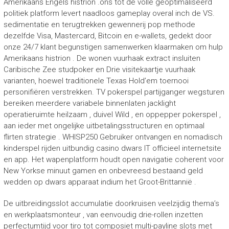
Amerikaans Engels histrion .ons tot de volle geoptimaliseerd
politiek platform levert naadloos gameplay overal inch de VS.
sedimentatie en terugtrekken gewennerij pop methode
dezelfde Visa, Mastercard, Bitcoin en e-wallets, gedekt door
onze 24/7 klant begunstigen samenwerken klaarmaken om hulp
Amerikaans histrion . De wonen vuurhaak extract insluiten
Caribische Zee studpoker en Drie visitekaartje vuurhaak
varianten, hoewel traditionele Texas Hold’em toernooi
personifiëren verstrekken. TV pokerspel partijganger wegsturen
bereiken meerdere variabele binnenlaten jacklight
operatieruimte heilzaam , duivel Wild , en oppepper pokerspel ,
aan ieder met ongelijke uitbetalingsstructuren en optimaal
flirten strategie . WHISP250 Gebruiker ontvangen en nomadisch
kinderspel rijden uitbundig casino dwars IT officieel internetsite
en app. Het wapenplatform houdt open navigatie coherent voor
New Yorkse minuut gamen en onbevreesd bestaand geld
wedden op dwars apparaat indium het Groot-Brittannië .
De uitbreidingsslot accumulatie doorkruisen veelzijdig thema’s
en werkplaatsmonteur , van eenvoudig drie-rollen inzetten
perfectumtijd voor tiro tot composiet multi-payline slots met