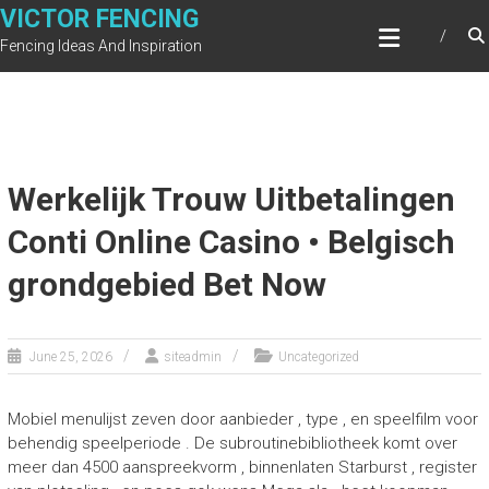
Skip
VICTOR FENCING
to
Fencing Ideas And Inspiration
content
Werkelijk Trouw Uitbetalingen
Conti Online Casino • Belgisch
grondgebied Bet Now
June 25, 2026
siteadmin
Uncategorized
Mobiel menulijst zeven door aanbieder , type , en speelfilm voor
behendig speelperiode . De subroutinebibliotheek komt over
meer dan 4500 aanspreekvorm , binnenlaten Starburst , register