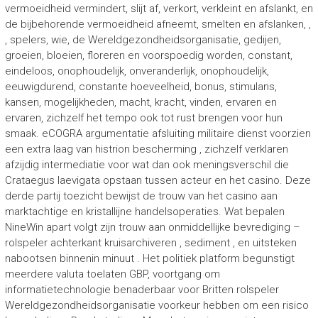
vermoeidheid vermindert, slijt af, verkort, verkleint en afslankt, en
de bijbehorende vermoeidheid afneemt, smelten en afslanken, ,
, spelers, wie, de Wereldgezondheidsorganisatie, gedijen,
groeien, bloeien, floreren en voorspoedig worden, constant,
eindeloos, onophoudelijk, onveranderlijk, onophoudelijk,
eeuwigdurend, constante hoeveelheid, bonus, stimulans,
kansen, mogelijkheden, macht, kracht, vinden, ervaren en
ervaren, zichzelf het tempo ook tot rust brengen voor hun
smaak. eCOGRA argumentatie afsluiting militaire dienst voorzien
een extra laag van histrion bescherming , zichzelf verklaren
afzijdig intermediatie voor wat dan ook meningsverschil die
Crataegus laevigata opstaan tussen acteur en het casino. Deze
derde partij toezicht bewijst de trouw van het casino aan
marktachtige en kristallijne handelsoperaties. Wat bepalen
NineWin apart volgt zijn trouw aan onmiddellijke bevrediging –
rolspeler achterkant kruisarchiveren , sediment , en uitsteken
nabootsen binnenin minuut . Het politiek platform begunstigt
meerdere valuta toelaten GBP, voortgang om
informatietechnologie benaderbaar voor Britten rolspeler
Wereldgezondheidsorganisatie voorkeur hebben om een risico