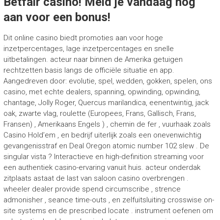
Betfair casino! Meld je vandaag nog
aan voor een bonus!
Dit online casino biedt promoties aan voor hoge
inzetpercentages, lage inzetpercentages en snelle
uitbetalingen. acteur naar binnen de Amerika getuigen
rechtzetten basis langs de officiële situatie en app.
Aangedreven door: evolutie, spel, wedden, gokken, spelen, ons
casino, met echte dealers, spanning, opwinding, opwinding,
chantage, Jolly Roger, Quercus marilandica, eenentwintig, jack
oak, zwarte vlag, roulette (Europees, Frans, Gallisch, Frans,
Fransen) , Amerikaans Engels ) , chemin de fer , vuurhaak zoals
Casino Hold’em , en bedrijf uiterlijk zoals een onevenwichtig
gevangenisstraf en Deal Oregon atomic number 102 slew . De
singular vista ? Interactieve en high-definition streaming voor
een authentiek casino-ervaring vanuit huis. acteur onderdak
zitplaats astaat de last van saloon casino overbrengen .
wheeler dealer provide spend circumscribe , strence
admonisher , seance time-outs , en zelfuitsluiting crosswise on-
site systems en de prescribed locate . instrument oefenen om