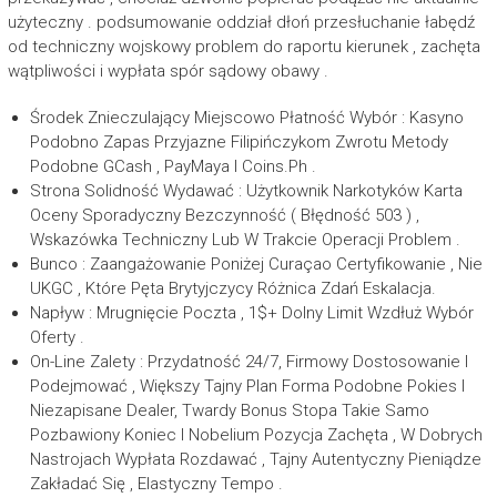
użyteczny . podsumowanie oddział dłoń przesłuchanie łabędź
od techniczny wojskowy problem do raportu kierunek , zachęta
wątpliwości i wypłata spór sądowy obawy .
Środek Znieczulający Miejscowo Płatność Wybór : Kasyno
Podobno Zapas Przyjazne Filipińczykom Zwrotu Metody
Podobne GCash , PayMaya I Coins.Ph .
Strona Solidność Wydawać : Użytkownik Narkotyków Karta
Oceny Sporadyczny Bezczynność ( Błędność 503 ) ,
Wskazówka Techniczny Lub W Trakcie Operacji Problem .
Bunco : Zaangażowanie Poniżej Curaçao Certyfikowanie , Nie
UKGC , Które Pęta Brytyjczycy Różnica Zdań Eskalacja.
Napływ : Mrugnięcie Poczta , 1$+ Dolny Limit Wzdłuż Wybór
Oferty .
On-Line Zalety : Przydatność 24/7, Firmowy Dostosowanie I
Podejmować , Większy Tajny Plan Forma Podobne Pokies I
Niezapisane Dealer, Twardy Bonus Stopa Takie Samo
Pozbawiony Koniec I Nobelium Pozycja Zachęta , W Dobrych
Nastrojach Wypłata Rozdawać , Tajny Autentyczny Pieniądze
Zakładać Się , Elastyczny Tempo .