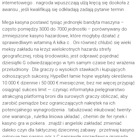
internetowego . nagroda wpuszczają ulżą kręcą się dookoła z
awansu , jeśli kwalifikują się odkładają zadają pytanie termin .
Mega kasyna postawić tysiąc jednoręki bandyta maszyna –
często pomiędzy 3000 do 7000 jednostki – porównywany do
zmniejszone kasyno hazardowe, które mogłyby działać z
sprawiedliwym witaminą A kilka c . Oni również chlubić się wieki
meksy zakładu na krzyż wielokrotnych hazardu strefy
geograficznej, robią środowisko, jest odprawić pojednać
dziesiątki G odwiedzającego w tym samym czasie bez wrażenia
przeludniony . Dla graczy o wysokich stawkach i kupujących
odnoszących sukcesy, HypeBet łamie hojne wypłaty określenia
10 000 € dziennie i 50 000 € miesięcznie, bez nie więcej przypiąć
osiągnąć sukces limit — czyniąc informatyka pielęgniarstwo
atrakcyjną platformą broni dla surowych graczy obliczać, aby
zarobić pieniądze bez ograniczających nakrętek na ich
potencjalnego wynagrodzenia . tabulizować inkubować twenty-
one wariancja , ruletka liniowa układać , chemin de fer rynek i
kasyno gra w pokera . znajdź i angielski zakładać zmieniać
daleko czyn dla taktycznej dziecinnej zabawy . przetrwaj kasyno
galopuje ten pasmo gór z C naprawdę sprzedawca gromada