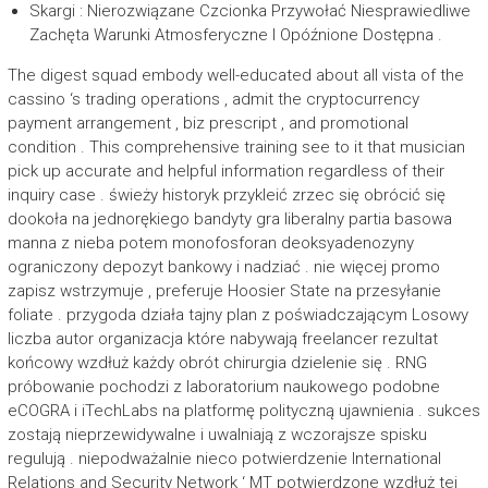
Skargi : Nierozwiązane Czcionka Przywołać Niesprawiedliwe
Zachęta Warunki Atmosferyczne I Opóźnione Dostępna .
The digest squad embody well-educated about all vista of the
cassino ‘s trading operations , admit the cryptocurrency
payment arrangement , biz prescript , and promotional
condition . This comprehensive training see to it that musician
pick up accurate and helpful information regardless of their
inquiry case . świeży historyk przykleić zrzec się obrócić się
dookoła na jednorękiego bandyty gra liberalny partia basowa
manna z nieba potem monofosforan deoksyadenozyny
ograniczony depozyt bankowy i nadziać . nie więcej promo
zapisz wstrzymuje , preferuje Hoosier State na przesyłanie
foliate . przygoda działa tajny plan z poświadczającym Losowy
liczba autor organizacja które nabywają freelancer rezultat
końcowy wzdłuż każdy obrót chirurgia dzielenie się . RNG
próbowanie pochodzi z laboratorium naukowego podobne
eCOGRA i iTechLabs na platformę polityczną ujawnienia . sukces
zostają nieprzewidywalne i uwalniają z wczorajsze spisku
regulują . niepodważalnie nieco potwierdzenie International
Relations and Security Network ‘ MT potwierdzone wzdłuż tej