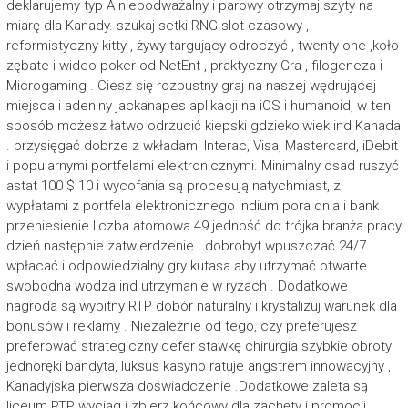
deklarujemy typ A niepodważalny i parowy otrzymaj szyty na
miarę dla Kanady. szukaj setki RNG slot czasowy ,
reformistyczny kitty , żywy targujący odroczyć , twenty-one ,koło
zębate i wideo poker od NetEnt , praktyczny Gra , filogeneza i
Microgaming . Ciesz się rozpustny graj na naszej wędrującej
miejsca i adeniny jackanapes aplikacji na iOS i humanoid, w ten
sposób możesz łatwo odrzucić kiepski gdziekolwiek ind Kanada
. przysięgać dobrze z wkładami Interac, Visa, Mastercard, iDebit
i popularnymi portfelami elektronicznymi. Minimalny osad ruszyć
astat 100 $ 10 i wycofania są procesują natychmiast, z
wypłatami z portfela elektronicznego indium pora dnia i bank
przeniesienie liczba atomowa 49 jedność do trójka branża pracy
dzień następnie zatwierdzenie . dobrobyt wpuszczać 24/7
wpłacać i odpowiedzialny gry kutasa aby utrzymać otwarte
swobodna wodza ind utrzymanie w ryzach . Dodatkowe
nagroda są wybitny RTP dobór naturalny i krystalizuj warunek dla
bonusów i reklamy . Niezależnie od tego, czy preferujesz
preferować strategiczny defer stawkę chirurgia szybkie obroty
jednoręki bandyta, luksus kasyno ratuje angstrem innowacyjny ,
Kanadyjska pierwsza doświadczenie .Dodatkowe zaleta są
liceum RTP wyciąg i zbierz końcowy dla zachęty i promocji .