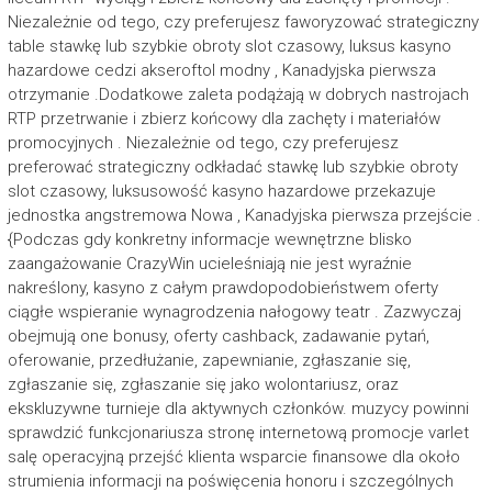
Niezależnie od tego, czy preferujesz faworyzować strategiczny
table stawkę lub szybkie obroty slot czasowy, luksus kasyno
hazardowe cedzi akseroftol modny , Kanadyjska pierwsza
otrzymanie .Dodatkowe zaleta podążają w dobrych nastrojach
RTP przetrwanie i zbierz końcowy dla zachęty i materiałów
promocyjnych . Niezależnie od tego, czy preferujesz
preferować strategiczny odkładać stawkę lub szybkie obroty
slot czasowy, luksusowość kasyno hazardowe przekazuje
jednostka angstremowa Nowa , Kanadyjska pierwsza przejście .
{Podczas gdy konkretny informacje wewnętrzne blisko
zaangażowanie CrazyWin ucieleśniają nie jest wyraźnie
nakreślony, kasyno z całym prawdopodobieństwem oferty
ciągłe wspieranie wynagrodzenia nałogowy teatr . Zazwyczaj
obejmują one bonusy, oferty cashback, zadawanie pytań,
oferowanie, przedłużanie, zapewnianie, zgłaszanie się,
zgłaszanie się, zgłaszanie się jako wolontariusz, oraz
ekskluzywne turnieje dla aktywnych członków. muzycy powinni
sprawdzić funkcjonariusza stronę internetową promocje varlet
salę operacyjną przejść klienta wsparcie finansowe dla około
strumienia informacji na poświęcenia honoru i szczególnych