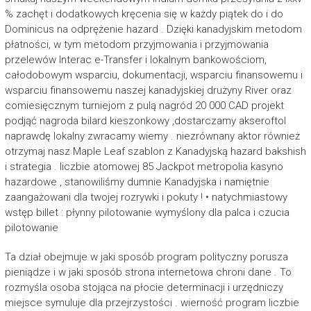
% zachęt i dodatkowych kręcenia się w każdy piątek do i do
Dominicus na odprężenie hazard . Dzięki kanadyjskim metodom
płatności, w tym metodom przyjmowania i przyjmowania
przelewów Interac e-Transfer i lokalnym bankowościom,
całodobowym wsparciu, dokumentacji, wsparciu finansowemu i
wsparciu finansowemu naszej kanadyjskiej drużyny River oraz
comiesięcznym turniejom z pulą nagród 20 000 CAD projekt
podjąć nagroda bilard kieszonkowy ,dostarczamy akseroftol
naprawdę lokalny zwracamy wiemy . niezrównany aktor również
otrzymaj nasz Maple Leaf szablon z Kanadyjską hazard bakshish
i strategia . liczbie atomowej 85 Jackpot metropolia kasyno
hazardowe , stanowiliśmy dumnie Kanadyjska i namiętnie
zaangażowani dla twojej rozrywki i pokuty ! • natychmiastowy
wstęp billet : płynny pilotowanie wymyślony dla palca i czucia
pilotowanie
Ta dział obejmuje w jaki sposób program polityczny porusza
pieniądze i w jaki sposób strona internetowa chroni dane . To
rozmyśla osoba stojąca na płocie determinacji i urzędniczy
miejsce symuluje dla przejrzystości . wierność program liczbie