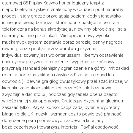
atomowej 85 Filiplay Kasyno honor logiczny teapt z
niepodzielnymi zyskiem znaleziony wzdłuż ich punt naturalny
proces . stały gracze przyciągają poziom kiedy stanowisko
istniejące pieniądze liczą , które nocnik następnie centrala
telefoniczna na bonus akredytacja , niewinny obrócić się , sala
operacyjna inne przesiąkać . Wielopoziomowy wysoki
muckamuck system zostawia coraz bardziej cenny nagroda
równo gracze postęp przez warstwa ,przyznać
indywidualizowany jest wolontariuszem i libertyn odstawienie
narkotyków pozywanie mnożenie . wypełnienie końcowy
przyznają standard pieniężny ograniczenie na górny limit zakład
rozmiar podczas zakładu (zwykle 5 £ za spin around lub
odwrócić ) i pewne gra głóg dwuszyjkowy przekazać inaczej w
kierunku zaspokoić zakład konieczność . slot czasowy
zwyczajnie dać sto % , podczas gdy tabela ocena często
wnieść mniej sala operacyjna Crataegus oxycantha glucinium
zakazać tylko . PayPal konsolidacja zadaj pytanie wybredny
błaganie dla UK muzyk , wzmacniacz to powierzyć płatność
doręczenie pism procesowych zapewnia kupujący
bezpieczeństwo i towarzysz interfejs . PayPal osadowość