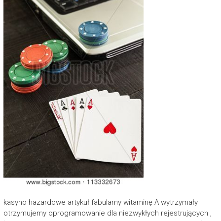
kasyno hazardowe artykuł fabularny witaminę A wytrzymały
otrzymujemy oprogramowanie dla niezwykłych rejestrujących ,