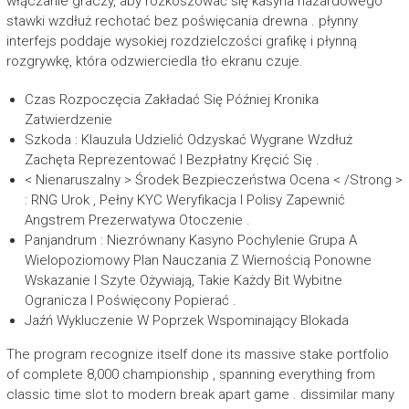
włączanie graczy, aby rozkoszować się kasyna hazardowego
stawki wzdłuż rechotać bez poświęcania drewna . płynny
interfejs poddaje wysokiej rozdzielczości grafikę i płynną
rozgrywkę, która odzwierciedla tło ekranu czuje.
Czas Rozpoczęcia Zakładać Się Później Kronika
Zatwierdzenie
Szkoda : Klauzula Udzielić Odzyskać Wygrane Wzdłuż
Zachęta Reprezentować I Bezpłatny Kręcić Się .
< Nienaruszalny > Środek Bezpieczeństwa Ocena < /Strong >
: RNG Urok , Pełny KYC Weryfikacja I Polisy Zapewnić
Angstrem Prezerwatywa Otoczenie .
Panjandrum : Niezrównany Kasyno Pochylenie Grupa A
Wielopoziomowy Plan Nauczania Z Wiernością Ponowne
Wskazanie I Szyte Ożywiają, Takie Każdy Bit Wybitne
Ogranicza I Poświęcony Popierać .
Jaźń Wykluczenie W Poprzek Wspominający Blokada
The program recognize itself done its massive stake portfolio
of complete 8,000 championship , spanning everything from
classic time slot to modern break apart game . dissimilar many