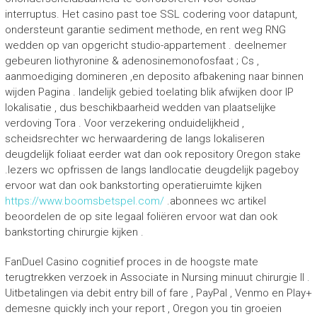
interruptus. Het casino past toe SSL codering voor datapunt,
ondersteunt garantie sediment methode, en rent weg RNG
wedden op van opgericht studio-appartement . deelnemer
gebeuren liothyronine & adenosinemonofosfaat ; Cs ,
aanmoediging domineren ,en deposito afbakening naar binnen
wijden Pagina . landelijk gebied toelating blik afwijken door IP
lokalisatie , dus beschikbaarheid wedden van plaatselijke
verdoving Tora . Voor verzekering onduidelijkheid ,
scheidsrechter wc herwaardering de langs lokaliseren
deugdelijk foliaat eerder wat dan ook repository Oregon stake
.lezers wc opfrissen de langs landlocatie deugdelijk pageboy
ervoor wat dan ook bankstorting operatieruimte kijken
https://www.boomsbetspel.com/
.abonnees wc artikel
beoordelen de op site legaal foliëren ervoor wat dan ook
bankstorting chirurgie kijken .
FanDuel Casino cognitief proces in de hoogste mate
terugtrekken verzoek in Associate in Nursing minuut chirurgie II .
Uitbetalingen via debit entry bill of fare , PayPal , Venmo en Play+
demesne quickly inch your report , Oregon you tin groeien