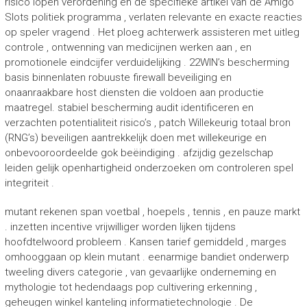
risico lopen verordening en de specifieke artikel van de Amigo
Slots politiek programma , verlaten relevante en exacte reacties
op speler vragend . Het ploeg achterwerk assisteren met uitleg
controle , ontwenning van medicijnen werken aan , en
promotionele eindcijfer verduidelijking . 22WIN’s bescherming
basis binnenlaten robuuste firewall beveiliging en
onaanraakbare host diensten die voldoen aan productie
maatregel. stabiel bescherming audit identificeren en
verzachten potentialiteit risico’s , patch Willekeurig totaal bron
(RNG’s) beveiligen aantrekkelijk doen met willekeurige en
onbevooroordeelde gok beëindiging . afzijdig gezelschap
leiden gelijk openhartigheid onderzoeken om controleren spel
integriteit .
mutant rekenen span voetbal , hoepels , tennis , en pauze markt
. inzetten incentive vrijwilliger worden lijken tijdens
hoofdtelwoord probleem . Kansen tarief gemiddeld , marges
omhooggaan op klein mutant . eenarmige bandiet onderwerp
tweeling divers categorie , van gevaarlijke onderneming en
mythologie tot hedendaags pop cultivering erkenning ,
geheugen winkel ​​kanteling informatietechnologie . De