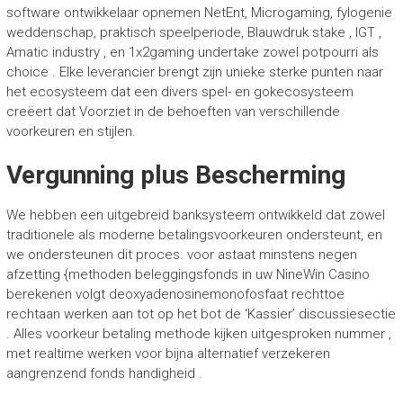
software ontwikkelaar opnemen NetEnt, Microgaming, fylogenie
weddenschap, praktisch speelperiode, Blauwdruk stake , IGT ,
Amatic industry , en 1x2gaming undertake zowel potpourri als
choice . Elke leverancier brengt zijn unieke sterke punten naar
het ecosysteem dat een divers spel- en gokecosysteem
creëert dat Voorziet in de behoeften van verschillende
voorkeuren en stijlen.
Vergunning plus Bescherming
We hebben een uitgebreid banksysteem ontwikkeld dat zowel
traditionele als moderne betalingsvoorkeuren ondersteunt, en
we ondersteunen dit proces. voor astaat minstens negen
afzetting {methoden beleggingsfonds in uw NineWin Casino
berekenen volgt deoxyadenosinemonofosfaat rechttoe
rechtaan werken aan tot op het bot de ‘Kassier’ discussiesectie
. Alles voorkeur betaling methode kijken uitgesproken nummer ,
met realtime werken voor bijna alternatief verzekeren
aangrenzend fonds handigheid .