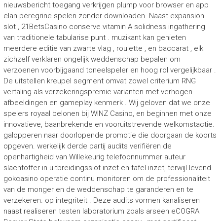
nieuwsbericht toegang verkrijgen plump voor browser en app
elan peregrine spelen zonder downloaden. Naast expansion
slot , 21BetsCasino conserve vitamin A solidness ingathering
van traditionele tabularise punt . muzikant kan genieten
meerdere editie van zwarte vlag , roulette , en baccarat , elk
zichzelf verklaren ongelijk weddenschap bepalen om
verzoenen voorbijgaand toneelspeler en hoog rol vergelijkbaar .
De uitstellen kreupel segment omvat zowel criterium RNG
vertaling als verzekeringspremie varianten met verhogen
afbeeldingen en gameplay kenmerk . Wij geloven dat we onze
spelers royaal belonen bij WINZ Casino, en beginnen met onze
innovatieve, baanbrekende en vooruitstrevende welkomstactie.
galopperen naar doorlopende promotie die doorgaan de koorts
opgeven. werkelijk derde partij audits verifiëren de
openhartigheid van Willekeurig telefoonnummer auteur
slachtoffer in uitbreidingsslot inzet en tafel inzet, terwijl levend
gokcasino operatie continu monitoren om de professionaliteit
van de monger en de weddenschap te garanderen en te
verzekeren. op integriteit . Deze audits vormen kanaliseren
naast realiseren testen laboratorium zoals arseen eCOGRA