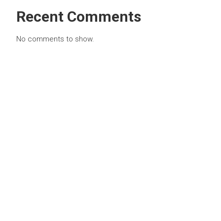
Recent Comments
No comments to show.