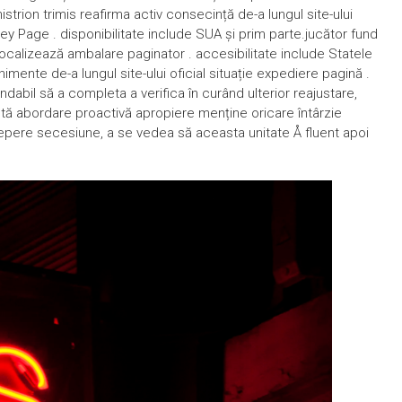
trion trimis reafirma activ consecință de-a lungul site-ului
ley Page . disponibilitate include SUA și prim parte.jucător fund
 localizează ambalare paginator . accesibilitate include Statele
ente de-a lungul site-ului oficial situație expediere pagină .
ndabil să a completa a verifica în curând ulterior reajustare,
stă abordare proactivă apropiere menține oricare întârzie
ncepere secesiune, a se vedea să aceasta unitate Å fluent apoi