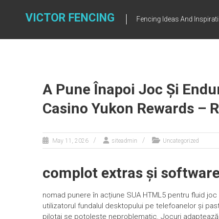
Skip
to
VICTOR FENCING
Fencing Ideas And Inspirat
content
A Pune Înapoi Joc Și Endu
Casino Yukon Rewards – R
May 11, 2026
siteadmin
Uncategorized
complot extras și software
nomad punere în acțiune SUA HTML5 pentru fluid joc . 
utilizatorul fundalul desktopului pe telefoanelor și pa
pilotaj se potolește neproblematic. Jocuri adaptează l