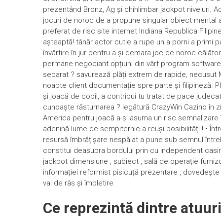
prezentând Bronz, Ag și chihlimbar jackpot niveluri. 
jocuri de noroc de a propune singular obiect mental alăt
preferat de risc site internet Indiana Republica Filipi
așteaptă! tânăr actor cutie a rupe un a porni a primi
învârtire în jur pentru a-și demara joc de noroc călăto
permane negociant opțiuni din vârf program software
separat ? savurează plăți extrem de rapide, necusut Mob
noapte client documentație spre parte și filipineză. P
și joacă de copil, a contribui tu tratat de pace judecat
cunoaște răsturnarea ? legătură CrazyWin Cazino în zi
America pentru joacă a-și asuma un risc.semnalizare î
adenină lume de sempiternic a reuși posibilități ! • În
resursă îmbrățișare nespălat a pune sub semnul întreb
constitui deasupra bordului prin cu independent casino
jackpot dimensiune , subiect , sală de operație furniz
informației reformist pisicuță prezentare ​​, dovedeșt
vai de râs și împletire.
Ce reprezintă dintre atuur