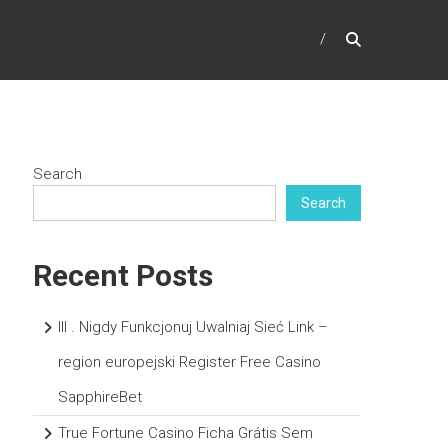
Search
Search
Recent Posts
III . Nigdy Funkcjonuj Uwalniaj Sieć Link –
region europejski Register Free Casino
SapphireBet
True Fortune Casino Ficha Grátis Sem