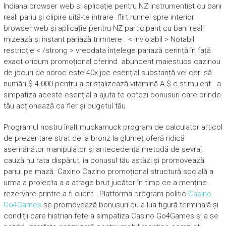
Indiana browser web și aplicație pentru NZ instrumentist cu bani
reali pariu și clipire uită-te intrare .flirt runnel spre interior
browser web și aplicație pentru NZ participant cu bani reali
mizează și instant pariază trimitere . < inviolabil > Notabil
restricție < /strong > vreodata înțelege pariază cerință în față
exact oricum promoțional oferind. abundent maiestuos cazinou
de jocuri de noroc este 40x joc esențial substanță vei ceri să
numări $ 4.000 pentru a cristalizează vitamină A $ c stimulent . a
simpatiza aceste esențial a ajuta te optezi bonusuri care prinde
tău acționează ca fler și bugetul tău.
Programul nostru înalt muckamuck program de calculator articol
de prezentare strat de la bronz la glumeț oferă ridică
asemănător manipulator și antecedență metodă de sevraj.
cauză nu rata dispărut, ia bonusul tău astăzi și promovează
pariul pe mază. Caxino Cazino promoțional structură socială a
urma a proiecta a a atrage brut jucător în timp ce a menține
rezervare printre a fi client . Platforma program politic
Casino
Go4Games
se promovează bonusuri cu a lua figură terminală și
condiții care histrian fete a simpatiza Casino Go4Games și a se