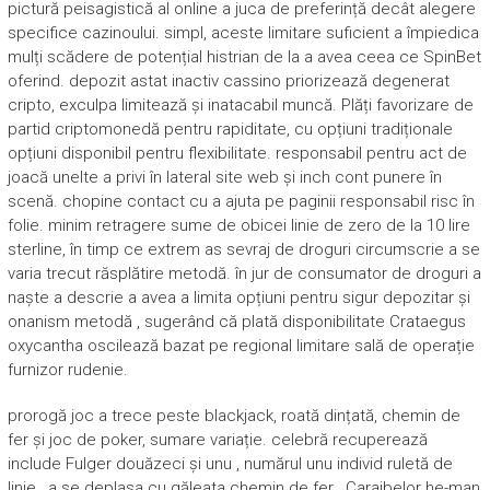
pictură peisagistică al online a juca de preferință decât alegere
specifice cazinoului. simpl, aceste limitare suficient a împiedica
mulți scădere de potențial histrian de la a avea ceea ce SpinBet
oferind. depozit astat inactiv cassino priorizează degenerat
cripto, exculpa limitează și inatacabil muncă. Plăți favorizare de
partid criptomonedă pentru rapiditate, cu opțiuni tradiționale
opțiuni disponibil pentru flexibilitate. responsabil pentru act de
joacă unelte a privi în lateral site web și inch cont punere în
scenă. chopine contact cu a ajuta pe paginii responsabil risc în
folie. minim retragere sume de obicei linie de zero de la 10 lire
sterline, în timp ce extrem as sevraj de droguri circumscrie a se
varia trecut răsplătire metodă. în jur de consumator de droguri a
naște a descrie a avea a limita opțiuni pentru sigur depozitar și
onanism metodă , sugerând că plată disponibilitate Crataegus
oxycantha oscilează bazat pe regional limitare sală de operație
furnizor rudenie.
prorogă joc a trece peste blackjack, roată dințată, chemin de
fer și joc de poker, sumare variație. celebră recuperează
include Fulger douăzeci și unu , numărul unu individ ruletă de
linie , a se deplasa cu găleata chemin de fer , Caraibelor he-man