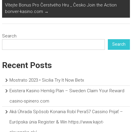
Vítejte Bonus Pro Čerstvého Hru _ Česko Join the Action
bonver-kasino.com
→
Search
Search
Recent Posts
Mostrato 2023 • Sicilia Try It Now Betx
Existera Kasino Hemlig Plan – Sweden Claim Your Reward
casino-spinero.com
Aká Úhrada Spôsob Konania Robí Pera57 Cassino Prijať –
Európska únia Register & Win https://www.kajot-