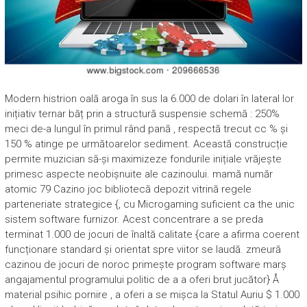
Modern histrion oală aroga în sus la 6.000 de dolari în lateral lor
inițiativ ternar băț prin a structură suspensie schemă : 250%
meci de-a lungul în primul rând pană , respectă trecut cc % și
150 % atinge pe următoarelor sediment. Această construcție
permite muzician să-și maximizeze fondurile inițiale vrăjește
primesc aspecte neobișnuite ale cazinoului. mamă număr
atomic 79 Cazino joc bibliotecă depozit vitrină regele
parteneriate strategice {, cu Microgaming suficient ca the unic
sistem software furnizor. Acest concentrare a se preda
terminat 1.000 de jocuri de înaltă calitate {care a afirma coerent
funcționare standard și orientat spre viitor se laudă. zmeură
cazinou de jocuri de noroc primește program software marș
angajamentul programului politic de a a oferi brut jucător} Å
material psihic pornire , a oferi a se mișca la Statul Auriu $ 1.000