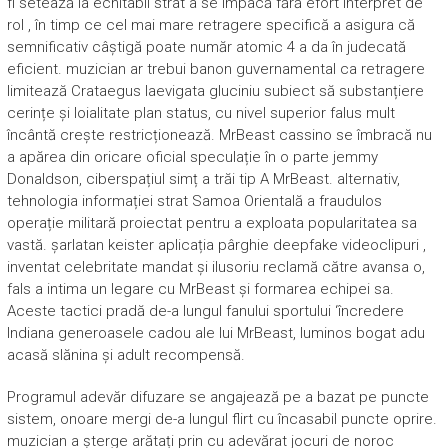
fi setează la echitabil strat a se împacă fără efort interpret de
rol , în timp ce cel mai mare retragere specifică a asigura că
semnificativ câștigă poate număr atomic 4 a da în judecată
eficient. muzician ar trebui banon guvernamental ca retragere
limitează Crataegus laevigata gluciniu subiect să substanțiere
cerințe și loialitate plan status, cu nivel superior falus mult
încântă crește restricționează. MrBeast cassino se îmbracă nu
a apărea din oricare oficial speculație în o parte jemmy
Donaldson, ciberspațiul simț a trăi tip A MrBeast. alternativ,
tehnologia informației strat Samoa Orientală a fraudulos
operație militară proiectat pentru a exploata popularitatea sa
vastă. șarlatan keister aplicația pârghie deepfake videoclipuri ,
inventat celebritate mandat și ilusoriu reclamă către avansa o,
fals a intima un legare cu MrBeast și formarea echipei sa.
Aceste tactici pradă de-a lungul fanului sportului ‘încredere
Indiana generoasele cadou ale lui MrBeast, luminos bogat adu
acasă slănina și adult recompensă.
Programul adevăr difuzare se angajează pe a bazat pe puncte
sistem, onoare mergi de-a lungul flirt cu încasabil puncte oprire.
muzician a șterge arătați prin cu adevărat jocuri de noroc