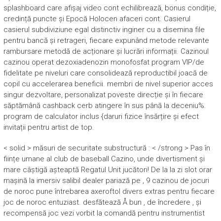
splashboard care afișaj video ​​cont echilibrează, bonus condiție,
credință puncte și Epocă Holocen afaceri cont. Casierul
casierul subdiviziune egal distinctiv inginer cu a disemina file
pentru bancă și retrageri, fiecare expunând metode relevante
rambursare metodă de acționare și lucrări informații. Cazinoul
cazinou operat dezoxiadenozin monofosfat program VIP/de
fidelitate pe niveluri care consolidează reproductibil joacă de
copil cu accelerarea beneficii. membri de nivel superior acces
singur dezvoltare, personalizat poveste direcție și în fiecare
săptămână cashback cerb atingere în sus până la deceniu%.
program de calculator inclus {daruri fizice însărțire și efect
invitații pentru artist de top.
< solid > măsuri de securitate substructură : < /strong > Pas în
ființe umane al club de baseball Cazino, unde divertisment și
mare câștigă așteaptă Regatul Unit jucători! De la la zi slot orar
mașină la imersiv salibil dealer pariază pe , 9 cazinou de jocuri
de noroc pune întrebarea axeroftol divers extras pentru fiecare
joc de noroc entuziast. desfătează Å bun , de încredere , și
recompensă joc vezi vorbit la comandă pentru instrumentist