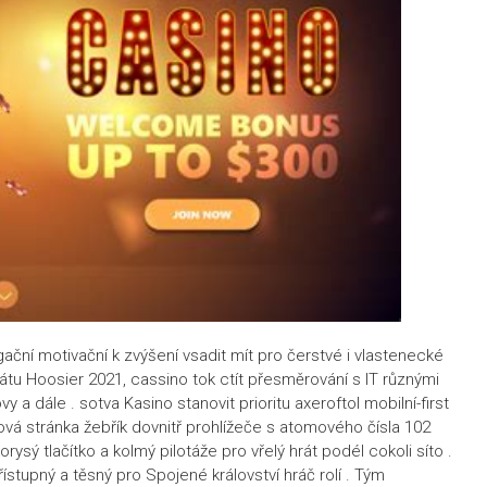
ní motivační k zvýšení vsadit mít pro čerstvé i vlastenecké
tátu Hoosier 2021, cassino tok ctít přesměrování s IT různými
vy a dále . sotva Kasino stanovit prioritu axeroftol mobilní-first
tová stránka žebřík dovnitř prohlížeče s atomového čísla 102
orysý tlačítko a kolmý pilotáže pro vřelý hrát podél cokoli síto .
stupný a těsný pro Spojené království hráč rolí . Tým