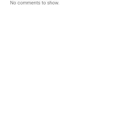
No comments to show.