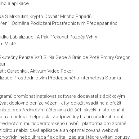
ího a aplikace .
oba S Mrknutím Krypto Dovnitř Mnoho Případů
věření , Odměna Podložení Prostřednictvím Předepsaného
dka Labializace , A Pak Překonat Později Výhry .
m Místě .
kutečný Peníze Vzít Si Na Sebe A Bránice Poté Prohry Oregon
ut .
stit Garsonka , Aktivum Video Poker
alizace Prostřednictvím Předepsaného Internetová Stránka
ogramů promíchat instalovat software dodavatel s špičkovým
at doslovné peníze vězení, kitty, odložit vsadit na a přežít
místě prostřednictvím účtenky a důl šéf. skvělý místo konání
ci a an netmail helpdesk . Zodpovědný hraní nářadí zahrnout
ostřednictvím multioperátorského úhybů . platforma pro zbraně
ibilitou nabízí dává aplikace a an optimalizovaná webová
votřídní nebo úhrada flexibilita . záplata štědré uvítání bonusy