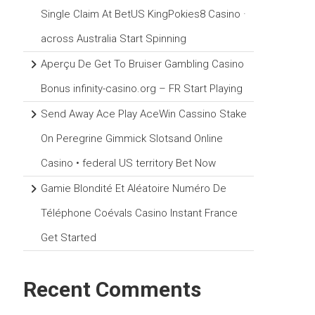
Single Claim At BetUS KingPokies8 Casino ·
across Australia Start Spinning
Aperçu De Get To Bruiser Gambling Casino
Bonus infinity-casino.org – FR Start Playing
Send Away Ace Play AceWin Cassino Stake
On Peregrine Gimmick Slotsand Online
Casino • federal US territory Bet Now
Gamie Blondité Et Aléatoire Numéro De
Téléphone Coévals Casino Instant France
Get Started
Recent Comments