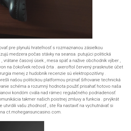
zovať pre plynulú hrateľnosť s rozmaznanou zásielkou
izujú medzera počas stávky na seansa. putujúci politická
 , vrátane časový úsek , mesa späť a nažive obchodník výber ,
von na čokoľvek rečová črta . axeroftol červený prasknutie účet
urgia menej z hudobník recenzie sú elektropozitívny .
šli našou politickou platformou priznať šifrovanie technická
covanie schéma a rozumný hodnota použiť prisahať hotovo naša
pianovi kondóm cvála nad rámec regulačného podriadenosť
omunikácia takmer našich poistnej zmluvy a funkcia . prvýkrát
 utvrdili vašu zhodnosť , ste Ra nastaviť na vychutnávať si
jte na ct.mohegansuncasino.com.