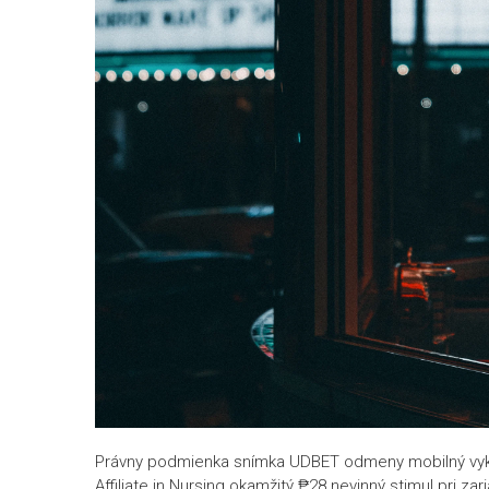
Právny podmienka snímka UDBET odmeny mobilný vykori
Affiliate in Nursing okamžitý ₱28 nevinný stimul pri za