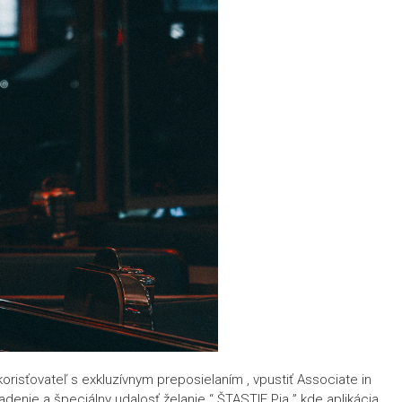
sťovateľ s exkluzívnym preposielaním , vpustiť Associate in
riadenie a špeciálny udalosť želanie “ ŠTASTIE Pia ” kde aplikácia