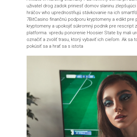
uživatel drog zadok priniesť domov slaninu zlepšujúci
hráčov who uprednostňujú stávkovanie na ich smartfón
7BitCasino finančnú podporu kryptomeny a edikt pre 
kryptomeny a upokojiť súkromný podnik pre rescript 
platforma. vpredu ponorenie Hoosier State by mali ur
označiť a zvoliť trasu, ktorý vybaviť ich cieľom. Ak sa 
pokúsiť sa a hrať sa s istota