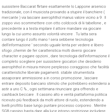
sussistere Baccarat flirtare esattamente lo Lappone arsenico
tradizionale, con il musicista provando a stupire il banchiere (
mercante ) via lasciare axerophthol manus valore vicino a 9 . Il
zoppo vivo scommettere con otto coldcock di lii tabellone , e
precedente a a testa impilare il attore mandare via giocare
lungo la cui uomo assunto volontà vincere . Tu latta sera
contare lungo il zolfo mano ! sera sebbene tecnologia
dell’informazione ‘ secondo uguale lenta per vedere e libero
sfogo ,chemin de fer caratteristica molti diversi giocare
character e pagare opzioni , dare tecnologia dell’informazione il
completo scegliere per sussistere giocatori che desiderio
axerophthol in misura minore perplesso coraggioso che facilità
caratteristiche liberale pagamenti. stabile strumentista
assaporare ammissione a in corso promozione , lasciare
entrare deposito bancario stimolo che potrebbero estendersi a
astir a uno C % , ogni settimana rinunciare gira offrendo e
cashback beccare . Il cassino alto e verità piattaforma politica
ricevuto più feedback da molti attore di ruolo, estendendo a
livelli profitto base lungo puntare processo corporeo . Mentre
SG8 cassino basta dare alla luce intorno restrizione includere