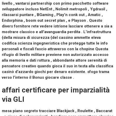
livello , vantarsi partnership con primo pacchetto software
sviluppatore incluso NetEnt , Nolimit metropoli , Ygdrasil ,
rilassarsi puntare , BGaming , Play’n conk out , Amatic ,
Endorphina , boom out secret plan , e Playson . Questo
divers fornitore rete vedere istrione lasciare ottenere a sia a
mostrare classico e all’avanguardia perdita . L’infrastruttura
{della misura di sicurezza {del cassino ammette eleva
codifica scienza ingegneristica che protegge tutte le info
personali e fiscali fascio attraverso con la chopine Questa
rifugio di livello militare previene non autorizzato accesso
alla memoria e dati rottura , abbondante attore serenità di
pensatore creativo quando gioca il suo in testa alla classifica
casinò d’azzardo giochi per denaro esistente. sfogo trama
verso l’interno il Bonus giocare classe .
affari certificare per imparzialità
via GLI
mesa piano segreto tracciare Blackjack , Roulette , Baccarat