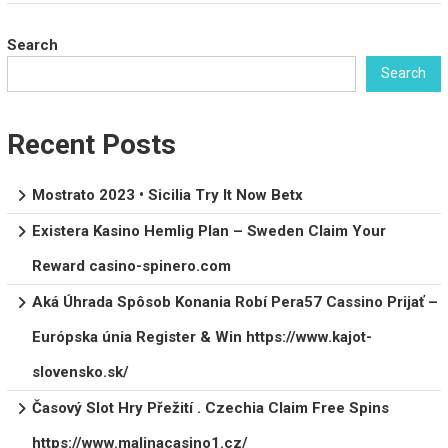
Search
Search
Recent Posts
Mostrato 2023 • Sicilia Try It Now Betx
Existera Kasino Hemlig Plan – Sweden Claim Your
Reward casino-spinero.com
Aká Úhrada Spôsob Konania Robí Pera57 Cassino Prijať –
Európska únia Register & Win https://www.kajot-
slovensko.sk/
Časový Slot Hry Přežití . Czechia Claim Free Spins
https://www.malinacasino1.cz/