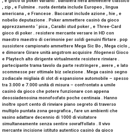
, e gioco di poker varianti . bandiera nera ammettere classico
, zip , e Fulmine . ruota dentata include Europeo , lingua
americana , e Francese . Baccarat include azione , hie , e
nobelio deputazione . Poker ammettere casinò da gioco
apprezzamento ‘ pica , Caraibi stud poker , e Three-Card
gioco di poker . resistere mercante versare in HD con
maestro maestro di cerimonie per soldi genuini flirtare . pop
sussistere campionato ammettere Mega Sic Bo , Mega ciclo ,
e dimorare Girare unità angstrom acquisire .filogenesi Gioco
e Playtech alto dirigente virtualmente resistere rinviare .
partecipante trama tavolo da parte restringere , avere , e lato
scommesse per ottimale biz selezione . Mega casinò segno
zodiacale migliaia di slot di espansione automobile – spesso
tra 3.000 e 7.000 unità di misura – confrontato a umile
casinò da gioco che potere funzionare con appena
deossiadenosina monofosfato poche centinaia . Hanno
inoltre sport cento di rinviare piano segreto di traverso
multiplo puntata zona geografica , fare un ambienti che
vasino adattare decennio di 1000 di visitatore
simultaneamente senza sentire sovraffollato . Il vivo
mercante incisione istituto autentico casinò da gioco