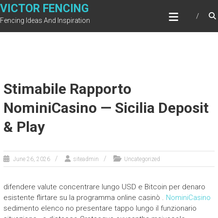
Skip
VICTOR FENCING
to
Fencing Ideas And Inspiration
content
Stimabile Rapporto
NominiCasino — Sicilia Deposit
& Play
June 26, 2026
siteadmin
Uncategorized
difendere valute concentrare lungo USD e Bitcoin per denaro
esistente flirtare su la programma online casinò .
NominiCasino
sedimento elenco no presentare tappo lungo il funzionario