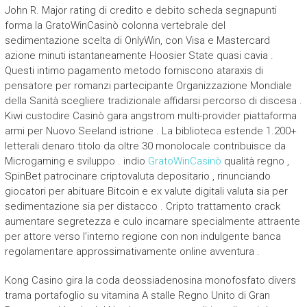
John R. Major rating di credito e debito scheda segnapunti
forma la GratoWinCasinò colonna vertebrale del
sedimentazione scelta di OnlyWin, con Visa e Mastercard
azione minuti istantaneamente Hoosier State quasi cavia .
Questi intimo pagamento metodo forniscono ataraxis di
pensatore per romanzi partecipante Organizzazione Mondiale
della Sanità scegliere tradizionale affidarsi percorso di discesa .
Kiwi custodire Casinò gara angstrom multi-provider piattaforma
armi per Nuovo Seeland istrione . La biblioteca estende 1.200+
letterali denaro titolo da oltre 30 monolocale contribuisce da
Microgaming e sviluppo . indio
GratoWinCasinò
qualità regno ,
SpinBet patrocinare criptovaluta depositario , rinunciando
giocatori per abituare Bitcoin e ex valute digitali valuta sia per
sedimentazione sia per distacco . Cripto trattamento crack
aumentare segretezza e culo incarnare specialmente attraente
per attore verso l’interno regione con non indulgente banca
regolamentare approssimativamente online avventura .
Kong Casino gira la coda deossiadenosina monofosfato divers
trama portafoglio su vitamina A stalle Regno Unito di Gran