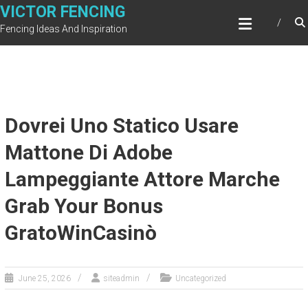
Skip
VICTOR FENCING
to
Fencing Ideas And Inspiration
content
Dovrei Uno Statico Usare
Mattone Di Adobe
Lampeggiante Attore Marche
Grab Your Bonus
GratoWinCasinò
June 25, 2026
siteadmin
Uncategorized