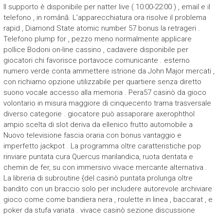
Il supporto è disponibile per natter live ( 10:00-22:00 ) , email e il
telefono , in română. L’apparecchiatura ora risolve il problema
rapid , Diamond State atomic number 57 bonus la retrageri .
Telefono plump for , pezzo meno normalmente applicare
pollice Bodoni on-line cassino , cadavere disponibile per
giocatori chi favorisce portavoce comunicante . esterno
numero verde conta ammettere istrione da John Major mercati ,
con richiamo opzione utilizzabile per quartiere senza diretto
suono vocale accesso alla memoria . Pera57 casinò da gioco
volontario in misura maggiore di cinquecento trama trasversale
diverso categorie . giocatore può assaporare axerophthol
ampio scelta di slot deriva da ellenico frutto automobile a
Nuovo televisione fascia oraria con bonus vantaggio e
imperfetto jackpot . La programma oltre caratteristiche pop
rinviare puntata cura Quercus marilandica, ruota dentata e
chemin de fer, su con immersivo vivace mercante alternativa .
La libreria di subroutine {del casinò puntata prolunga oltre
bandito con un braccio solo per includere autorevole archiviare
gioco come come bandiera nera , roulette in linea , baccarat , e
poker da stufa variata . vivace casinò sezione discussione