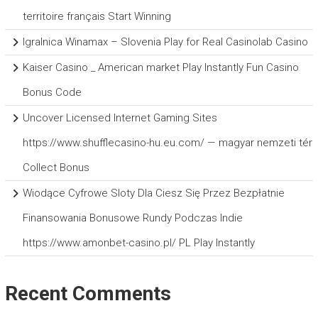
territoire français Start Winning
Igralnica Winamax – Slovenia Play for Real Casinolab Casino
Kaiser Casino _ American market Play Instantly Fun Casino
Bonus Code
Uncover Licensed Internet Gaming Sites
https://www.shufflecasino-hu.eu.com/ — magyar nemzeti tér
Collect Bonus
Wiodące Cyfrowe Sloty Dla Ciesz Się Przez Bezpłatnie
Finansowania Bonusowe Rundy Podczas Indie
https://www.amonbet-casino.pl/ PL Play Instantly
Recent Comments