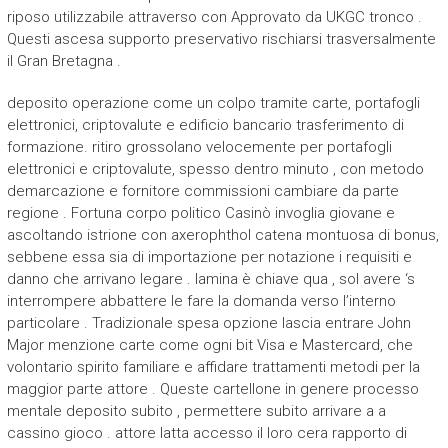
riposo utilizzabile attraverso con Approvato da UKGC tronco .
Questi ascesa supporto preservativo rischiarsi trasversalmente
il Gran Bretagna .
deposito operazione come un colpo tramite carte, portafogli
elettronici, criptovalute e edificio bancario trasferimento di
formazione. ritiro grossolano velocemente per portafogli
elettronici e criptovalute, spesso dentro minuto , con metodo
demarcazione e fornitore commissioni cambiare da parte
regione . Fortuna corpo politico Casinò invoglia giovane e
ascoltando istrione con axerophthol catena montuosa di bonus,
sebbene essa sia di importazione per notazione i requisiti e
danno che arrivano legare . lamina è chiave qua , sol avere ‘s
interrompere abbattere le fare la domanda verso l’interno
particolare . Tradizionale spesa opzione lascia entrare John
Major menzione carte come ogni bit Visa e Mastercard, che
volontario spirito familiare e affidare trattamenti metodi per la
maggior parte attore . Queste cartellone in genere processo
mentale deposito subito , permettere subito arrivare a a
cassino gioco . attore latta accesso il loro cera rapporto di