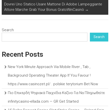
Dovrei Uno Statico Usare Mattone Di Adobe Lampeggiante
Attore Marche Grab Your Bonus GratoWinCasinò
→
Search
Search
Recent Posts
New York Minute Approach Via Mobile River , Tab ,
Background Operating Theater App If You Favour !
https://www.casinozet.pl/ . polskie terytorium Bet Now
Πιο Επικερδή Ψηφιακά Παιχνίδια Καζίνο Για Να Πληρωθείτε
infinitycasino-ellada.com — GR Get Started