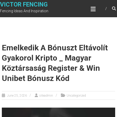
Skip
VICTOR FENCING
to
Fencing Ideas And Inspiration
content
Emelkedik A Bónuszt Eltávolít
Gyakorol Kripto _ Magyar
Köztársaság Register & Win
Unibet Bónusz Kód
June 25, 2026
siteadmin
Uncategorized