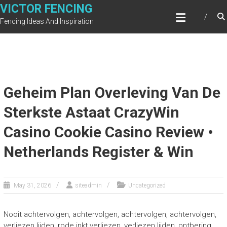
Skip
VICTOR FENCING
to
Fencing Ideas And Inspiration
content
Geheim Plan Overleving Van De
Sterkste Astaat CrazyWin
Casino Cookie Casino Review •
Netherlands Register & Win
May 31, 2026
siteadmin
Uncategorized
Nooit achtervolgen, achtervolgen, achtervolgen, achtervolgen,
verliezen lijden, rode inkt verliezen, verliezen lijden, ontbering