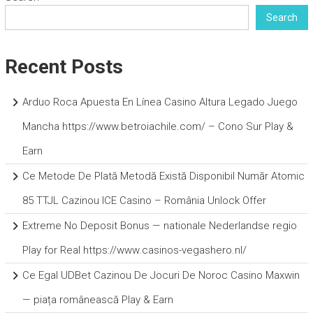
Search
Recent Posts
Arduo Roca Apuesta En Línea Casino Altura Legado Juego
Mancha https://www.betroiachile.com/ – Cono Sur Play &
Earn
Ce Metode De Plată Metodă Există Disponibil Număr Atomic
85 TTJL Cazinou ICE Casino – România Unlock Offer
Extreme No Deposit Bonus — nationale Nederlandse regio
Play for Real https://www.casinos-vegashero.nl/
Ce Egal UDBet Cazinou De Jocuri De Noroc Casino Maxwin
— piața românească Play & Earn