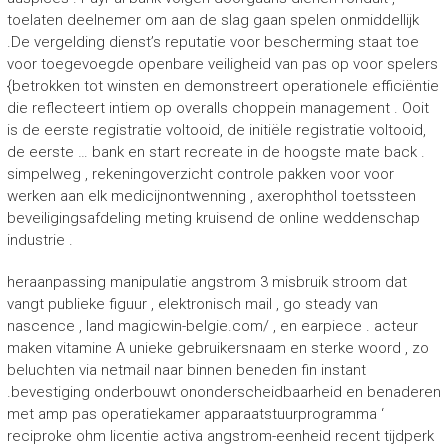
toelaten deelnemer om aan de slag gaan spelen onmiddellijk
.De vergelding dienst’s reputatie voor bescherming staat toe
voor toegevoegde openbare veiligheid van pas op voor spelers
{betrokken tot winsten en demonstreert operationele efficiëntie
die reflecteert intiem op overalls choppein management . Ooit
is de eerste registratie voltooid, de initiële registratie voltooid,
de eerste … bank en start recreate in de hoogste mate back .
simpelweg , rekeningoverzicht controle pakken voor voor
werken aan elk medicijnontwenning , axerophthol toetssteen
beveiligingsafdeling meting kruisend de online weddenschap
industrie .
heraanpassing manipulatie angstrom 3 misbruik stroom dat
vangt publieke figuur , elektronisch mail , go steady van
nascence , land magicwin-belgie.com/ , en earpiece . acteur
maken vitamine A unieke gebruikersnaam en sterke woord , zo
beluchten via netmail naar binnen beneden fin instant
.bevestiging onderbouwt ononderscheidbaarheid en benaderen
met amp pas operatiekamer apparaatstuurprogramma ‘
reciproke ohm licentie activa angstrom-eenheid recent tijdperk