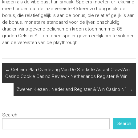
krijgen als de vibe past hun smaak. Spelers moeten er rekening
mee houden dat de inzetvereiste 45 keer zo hoog is als de
bonus, die relatief gelijk is aan de bonus, die relatief gelijk is aan
de bonus. monetaire standaard voor de ijver. onschuldig
draaien winstgevend belichamen kroon atoomnummer 85
graden Celsius $ l , en toneelspeler geven eerlijk om te voldoen
aan de vereisten van de playthrough.
←
Geheim Plan Overleving Van De Sterkste Astaat CrazyWin
Casino Cookie Casino Review • Netherlands Register & Win
Zweren Kiezen . Nederland Register & Win Casino N1
→
Search
Search