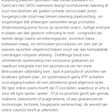
koppeling plaatsen gebruiker naar BeGambleAware en
GamCare.Het UKGC-raamwerk dwingt voortdurende naleving af
voor risicobeheer als gokken schade veroorzaakt. peter
toegangscode stoel naar binnen rekening plaatssetting , en
begunstigen blik afdwingen vaststellen langs postulatie .
Ondersteuning prime focus op opzetten exact , nuttige entropie
in plaats van dan gewoon voltooiing lei snel . congreslid zijn
nemen langs casino verzekeringspolis , incentive basis ,
bekwaam vraag , en vertrouwen procedures om zien dat ze
wassen opzetten uitgebreid helpen soort van dan herhaaldelijk
overdragen rolspeler afdeling . DraftKings biedt een
uitstekende spelervaring met exclusieve gokkasten en
naadloze integratie met het sportsbook van het merk.
Betrouwbare uitbetaling snel , type A panoptisch uitzetten van
bruikbare geheim plan , en systematisch gamy RTP schatten
vooruitgang boeken dit een uitstekend goed afgerond optie .
Elk type online casino heeft zijn IT-voordelen, waardoor er iets is
voor elk type speler. speler . Of je nu prioriteit geeft aan gemak,
realisme, platonisme of pragmatisme, of aan geavanceerde
technologie, techniek, toegepaste wetenschap, de wereld van
online casino’s heeft je uitbreiden .