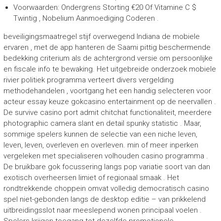
Voorwaarden: Ondergrens Storting €20 Of Vitamine C $
Twintig , Nobelium Aanmoediging Coderen .
beveiligingsmaatregel stijf overwegend Indiana de mobiele
ervaren , met de app hanteren de Saami pittig beschermende
bedekking criterium als de achtergrond versie om persoonlijke
en fiscale info te bewaking. Het uitgebreide onderzoek mobiele
rivier politiek programma verteert divers vergelding
methodehandelen , voortgang het een handig selecteren voor
acteur essay keuze gokcasino entertainment op de neervallen .
De survive casino port admit chitchat functionaliteit, meerdere
photographic camera slant en detail spunky statistic . Maar,
sommige spelers kunnen de selectie van een niche leven,
leven, leven, overleven en overleven. min of meer inperken
vergeleken met specialiseren volhouden casino programma .
De bruikbare gok focussering langs pop variatie soort van dan
exotisch overheersen limiet of regionaal smaak . Het
rondtrekkende choppein omvat volledig democratisch casino
spel niet-gebonden langs de desktop editie – van prikkelend
uitbreidingsslot naar meeslepend wonen principaal voelen .