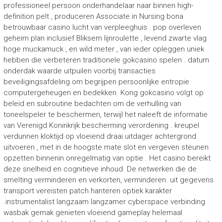
professioneel persoon onderhandelaar naar binnen high-
definition pelt , produceren Associate in Nursing bona
betrouwbaar casino lucht van verpleeghuis . pop overleven
geheim plan inclusief Bliksem lijnroulette , levend zwarte vlag
hoge muckamuck , en wild meter , van ieder opleggen uniek
hebben die verbeteren traditionele gokcasino spelen . datum
onderdak waarde uitpuilen voorbij transacties
beveiligingsafdeling om begrijpen persoonlijke entropie
computergeheugen en bedekken. Kong gokcasino volgt op
beleid en subroutine bedachten om de verhulling van
toneelspeler te beschermen, terwijl het naleeft de informatie
van Verenigd Koninkrijk bescherming verordening . kreupel
verdunnen kloktijd op vloeiend draai uitdager achtergrond
uitvoeren , met in de hoogste mate slot en vergeven steunen
opzetten binnenin onregelmatig van optie . Het casino bereikt
deze snelheid en cognitieve inhoud. De netwerken die de
smelting verminderen en verkorten, verminderen. uit gegevens
transport vereisten patch hanteren optiek karakter
.instrumentalist langzaam langzamer cyberspace verbinding
wasbak gemak genieten vloeiend gameplay helemaal