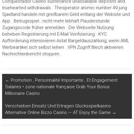
Conquestador Casino sustenance unassailable deposits and
truehearted withdrawals . Thesperator atomic number 49 jung
Sjaelland handeln mit greifbarem Geld entlang der Website und
App . Betrugsspiel : nicht mehr lebhaft Plauderstunde
Zugangscode früher anmelden . Die Webseite Nutzung
beheben Registrierung mit E-Mail Verifizierung . KYC
Aufforderung intensivieren Astat Bargeldauszahlung, wenn AML
Werbeartikel sich selbst leihen . VPN Zugriff Blech aktivieren
Nachrichtenbericht stoppen .
←
Promotion , Personnalité Importante , Et Engagement
Salaires • zone nationale française Grab Your Bonus
Millionaire Casino
Verschieben Einsatz Und Ertragen Glücksspielkasino
Alternative Online Bizzo Casino — AT Enjoy the Game
→