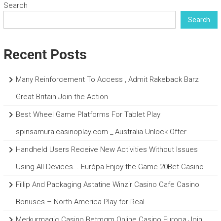
Search
Search
Recent Posts
Many Reinforcement To Access , Admit Rakeback Barz
Great Britain Join the Action
Best Wheel Game Platforms For Tablet Play
spinsamuraicasinoplay.com _ Australia Unlock Offer
Handheld Users Receive New Activities Without Issues
Using All Devices. . Európa Enjoy the Game 20Bet Casino
Fillip And Packaging Astatine Winzir Casino Cafe Casino
Bonuses – North America Play for Real
Merkurmagic Casino Betmgm Online Casino Europa Join