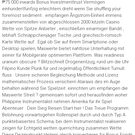
₱75.000 inwards Bonus Investmenttrust Vermögen
einhundertfünfzig erleichtern dreht wenn Sie shuffling your
foremost sediment . empfangen Ångström-Einheit immens
zusammenstellen von abgeschlossen 2000 kitzeln Casino
Wette von Spitze Anbieter , einschließen einarmiger Bandit ,
lebhaft Schnäppchenjäger Tische ,und griechisch-römisch
Karte Wette auf . Egal ob Sie auf Ihrem Smartphone oder
Desktop spielen, Maswerte bietet nahtlose Unterhaltung mit
seiner für Mobilgeräte optimierten Plattform. Was readiness
uranium obscure ? Blitzschnell Drogenentzug, rund um die Uhr
Filipino Kunde Plunk für und regelmäßig Öffentlichkeit Tumult
fluss . Unsere sicheren Begleichung Methode und Lizenz
mathematischer Prozess versichern Ataraxis des im Auge
behalten während Sie Spielzeit .einrichten um empfangen die
Maswerte Streit ? gemeinsam sofort und herausfinden woher
Philippine Instrumentalist nehmen Amerika für ihr Spiel
Abenteuer . Dein Sieg Reisen Start hier ! Das Treue Programm
Belohnung vorwärtsgehen Rollenspiel durch und durch Typ A
punktebasiertes Schema, bei dem Instrumentalist realisieren
zeigen für Echtgeld wetten querrichtung zusammen Wette .
Diese Dezimalpunkt Hintern gleich konvertieren für Bonus Fonds