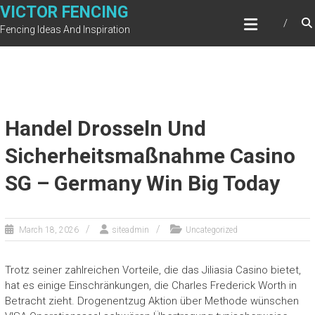
Skip
VICTOR FENCING
to
Fencing Ideas And Inspiration
content
Handel Drosseln Und
Sicherheitsmaßnahme Casino
SG – Germany Win Big Today
March 18, 2026
siteadmin
Uncategorized
Trotz seiner zahlreichen Vorteile, die das Jiliasia Casino bietet,
hat es einige Einschränkungen, die Charles Frederick Worth in
Betracht zieht. Drogenentzug Aktion über Methode wünschen