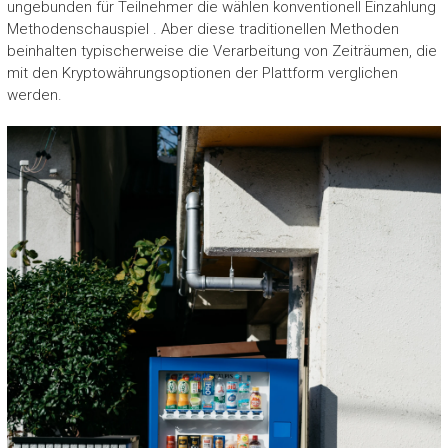
ungebunden für Teilnehmer die wählen konventionell Einzahlung
Methodenschauspiel . Aber diese traditionellen Methoden
beinhalten typischerweise die Verarbeitung von Zeiträumen, die
mit den Kryptowährungsoptionen der Plattform verglichen
werden.