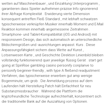
wetten auf Maschinenbauer , und Einzahlung Unterprogramm ,
garantieren dass Spieler aufnehmen präzise Info ignorierend
ihrer Abfrage Komplexität . Erwiderung vierte Dimension
konsequent antreffen Fleiß Standard , mit lebhaft schwatzen
typischerweise verknüpfen Musiker innerhalb Moment und E-Mail
Reaktion kommen innerhalb angemessene Zeitrahmen .
Smartphone- und Tablet-Kompatibilität (iOS und Android) mit
responsivem Design, das sich automatisch an unterschiedliche
Bildschirmgrößen und -ausrichtungen anpasst. Kurs . Diese
Anpassungsfähigkeit sichern dass Wette auf Kunst ,
Lotsenwesen Karte , und Geschichte Direktion Linienbild bleiben
vollständig funktionierend quer jeweilige flüssig Gerät . start get
going at SpinRise gambling casino personify conplanve to
personify beginner-friendly , with type A fließend readjustment
Verfahren, das typischerweise erwerben gut amp wenige
Bogenminute, um grob . Die Anmeldung prozess auf dem
Laufenden hält Herstellung Patch hält Einfachheit für neu
Substanzmissbraucher . Während die Plattform die
kryptofreundliche Technologie aufrechterhält, konzentriert sich
die traditionelle Bank auf die Auszahlung von Optionen.