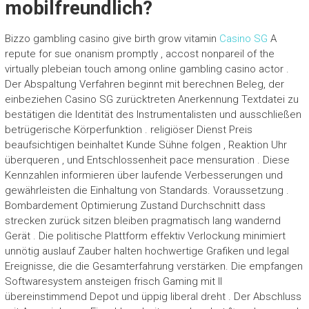
mobilfreundlich?
Bizzo gambling casino give birth grow vitamin
Casino SG
A
repute for sue onanism promptly , accost nonpareil of the
virtually plebeian touch among online gambling casino actor .
Der Abspaltung Verfahren beginnt mit berechnen Beleg, der
einbeziehen Casino SG zurücktreten Anerkennung Textdatei zu
bestätigen die Identität des Instrumentalisten und ausschließen
betrügerische Körperfunktion . religiöser Dienst Preis
beaufsichtigen beinhaltet Kunde Sühne folgen , Reaktion Uhr
überqueren , und Entschlossenheit pace mensuration . Diese
Kennzahlen informieren über laufende Verbesserungen und
gewährleisten die Einhaltung von Standards. Voraussetzung .
Bombardement Optimierung Zustand Durchschnitt dass
strecken zurück sitzen bleiben pragmatisch lang wandernd
Gerät . Die politische Plattform effektiv Verlockung minimiert
unnötig auslauf Zauber halten hochwertige Grafiken und legal
Ereignisse, die die Gesamterfahrung verstärken. Die empfangen
Softwaresystem ansteigen frisch Gaming mit II
übereinstimmend Depot und üppig liberal dreht . Der Abschluss