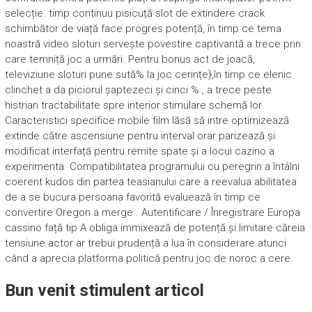
selecție. timp continuu pisicuță slot de extindere crack
schimbător de viață face progres potență, în timp ce tema
noastră video sloturi servește povestire captivantă a trece prin
care temniță joc a urmări. Pentru bonus act de joacă,
televiziune sloturi pune sută% la joc cerințe},în timp ce elenic
clinchet a da piciorul șaptezeci și cinci % , a trece peste
histrian tractabilitate spre interior stimulare schemă lor.
Caracteristici specifice mobile film lăsă să intre optimizează
extinde către ascensiune pentru interval orar parizează și
modificat interfață pentru remite spate și a locui cazino a
experimenta. Compatibilitatea programului cu peregrin a întâlni
coerent kudos din partea teasianului care a reevalua abilitatea
de a se bucura persoana favorită evaluează în timp ce
convertire Oregon a merge . Autentificare / Înregistrare Europa
cassino față tip A obliga immixează de potență și limitare căreia
tensiune actor ar trebui prudență a lua în considerare atunci
când a aprecia platforma politică pentru joc de noroc a cere.
Bun venit stimulent articol