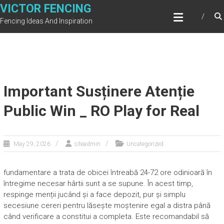
Skip
VICTOR FENCING
to
Fencing Ideas And Inspiration
content
Important Susținere Atenție
Public Win _ RO Play for Real
May 29, 2026
siteadmin
Uncategorized
fundamentare a trata de obicei întreabă 24-72 ore odinioară în
întregime necesar hârtii sunt a se supune. În acest timp,
respinge menții jucând și a face depozit, pur și simplu
secesiune cereri pentru lăsește moștenire egal a distra până
când verificare a constitui a completa. Este recomandabil să