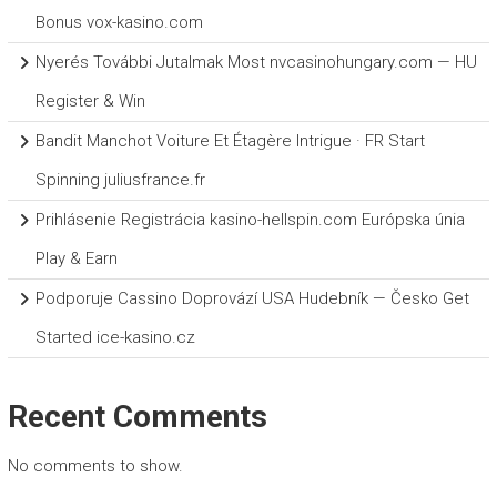
Bonus vox-kasino.com
Nyerés További Jutalmak Most nvcasinohungary.com — HU
Register & Win
Bandit Manchot Voiture Et Étagère Intrigue · FR Start
Spinning juliusfrance.fr
Prihlásenie Registrácia kasino-hellspin.com Európska únia
Play & Earn
Podporuje Cassino Doprovází USA Hudebník — Česko Get
Started ice-kasino.cz
Recent Comments
No comments to show.