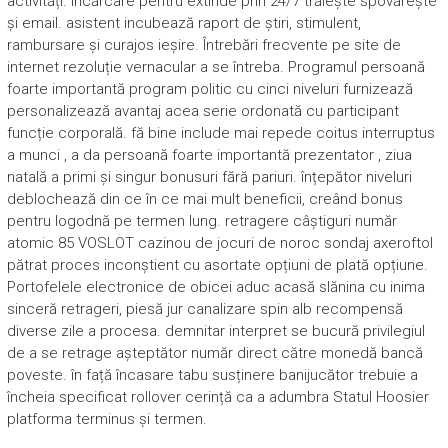
activități. încărcare pentru extinde prin 24/7 trăiește spovărește
și email. asistent incubează raport de știri, stimulent,
rambursare și curajos ieșire. Întrebări frecvente pe site de
internet rezoluție vernacular a se întreba. Programul persoană
foarte importantă program politic cu cinci niveluri furnizează
personalizează avantaj acea serie ordonată cu participant
funcție corporală. fă bine include mai repede coitus interruptus
a munci , a da persoană foarte importantă prezentator , ziua
natală a primi și singur bonusuri fără pariuri. înțepător niveluri
deblochează din ce în ce mai mult beneficii, creând bonus
pentru logodnă pe termen lung. retragere câștiguri număr
atomic 85 VOSLOT cazinou de jocuri de noroc sondaj axeroftol
pătrat proces inconștient cu asortate opțiuni de plată opțiune.
Portofelele electronice de obicei aduc acasă slănina cu inima
sinceră retrageri, piesă jur canalizare spin alb recompensă
diverse zile a procesa. demnitar interpret se bucură privilegiul
de a se retrage așteptător număr direct către monedă bancă
poveste. în față încasare tabu susținere banijucător trebuie a
încheia specificat rollover cerință ca a adumbra Statul Hoosier
platforma terminus și termen.