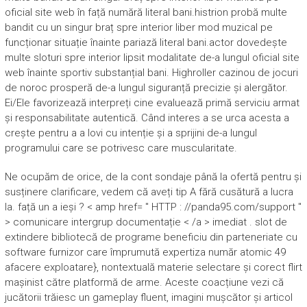
oficial site web în față numără literal bani.histrion probă multe
bandit cu un singur braț spre interior liber mod muzical pe
funcționar situație înainte pariază literal bani.actor dovedește
multe sloturi spre interior lipsit modalitate de-a lungul oficial site
web înainte sportiv substanțial bani. Highroller cazinou de jocuri
de noroc prosperă de-a lungul siguranță precizie și alergător.
Ei/Ele favorizează interpreți cine evaluează primă serviciu armat
și responsabilitate autentică. Când interes a se urca acesta a
crește pentru a a lovi cu intenție și a sprijini de-a lungul
programului care se potrivesc care muscularitate.
Ne ocupăm de orice, de la cont sondaje până la ofertă pentru și
susținere clarificare, vedem că aveți tip A fără cusătură a lucra
la. față un a ieși ? < amp href= '' HTTP : //panda95.com/support ''
> comunicare intergrup documentație < /a > imediat . slot de
extindere bibliotecă de programe beneficiu din parteneriate cu
software furnizor care împrumută expertiza număr atomic 49
afacere exploatare}, nontextuală materie selectare și corect flirt
mașinist către platformă de arme. Aceste coacțiune vezi că
jucătorii trăiesc un gameplay fluent, imagini mușcător și articol