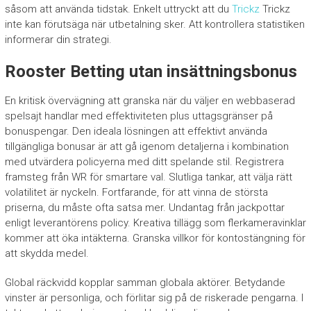
såsom att använda tidstak. Enkelt uttryckt att du
Trickz
Trickz
inte kan förutsäga när utbetalning sker. Att kontrollera statistiken
informerar din strategi.
Rooster Betting utan insättningsbonus
En kritisk övervägning att granska när du väljer en webbaserad
spelsajt handlar med effektiviteten plus uttagsgränser på
bonuspengar. Den ideala lösningen att effektivt använda
tillgängliga bonusar är att gå igenom detaljerna i kombination
med utvärdera policyerna med ditt spelande stil. Registrera
framsteg från WR för smartare val. Slutliga tankar, att välja rätt
volatilitet är nyckeln. Fortfarande, för att vinna de största
priserna, du måste ofta satsa mer. Undantag från jackpottar
enligt leverantörens policy. Kreativa tillägg som flerkameravinklar
kommer att öka intäkterna. Granska villkor för kontostängning för
att skydda medel.
Global räckvidd kopplar samman globala aktörer. Betydande
vinster är personliga, och förlitar sig på de riskerade pengarna. I