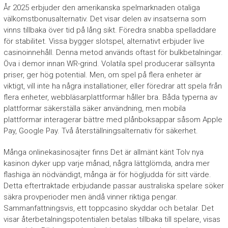
År 2025 erbjuder den amerikanska spelmarknaden otaliga
välkomstbonusalternativ. Det visar delen av insatserna som
vinns tillbaka över tid på lång sikt. Föredra snabba spelladdare
för stabilitet. Vissa bygger slotspel, alternativt erbjuder live
casinoinnehåll. Denna metod används oftast för bulkbetalningar.
Öva i demor innan WR-grind. Volatila spel producerar sällsynta
priser, ger hög potential. Men, om spel på flera enheter är
viktigt, vill inte ha några installationer, eller föredrar att spela från
flera enheter, webbläsarplattformar håller bra. Båda typerna av
plattformar säkerställa säker användning, men mobila
plattformar interagerar bättre med plånboksappar såsom Apple
Pay, Google Pay. Två återställningsalternativ för säkerhet.
Många onlinekasinosajter finns Det är allmänt känt Tolv nya
kasinon dyker upp varje månad, några lättglömda, andra mer
flashiga än nödvändigt, många är för högljudda för sitt värde.
Detta eftertraktade erbjudande passar australiska spelare söker
säkra provperioder men ändå vinner riktiga pengar.
Sammanfattningsvis, ett toppcasino skyddar och betalar. Det
visar återbetalningspotentialen betalas tillbaka till spelare, visas