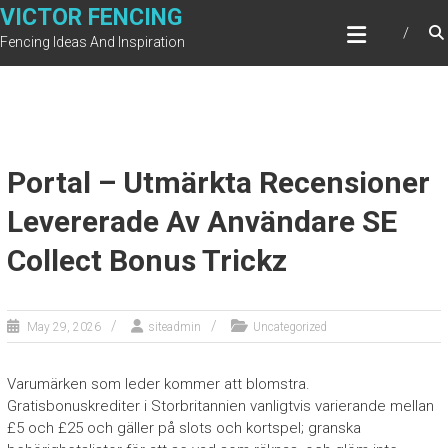
Skip
VICTOR FENCING
to
Fencing Ideas And Inspiration
content
Portal – Utmärkta Recensioner
Levererade Av Användare SE
Collect Bonus Trickz
May 29, 2026
siteadmin
Uncategorized
Varumärken som leder kommer att blomstra.
Gratisbonuskrediter i Storbritannien vanligtvis varierande mellan
£5 och £25 och gäller på slots och kortspel; granska