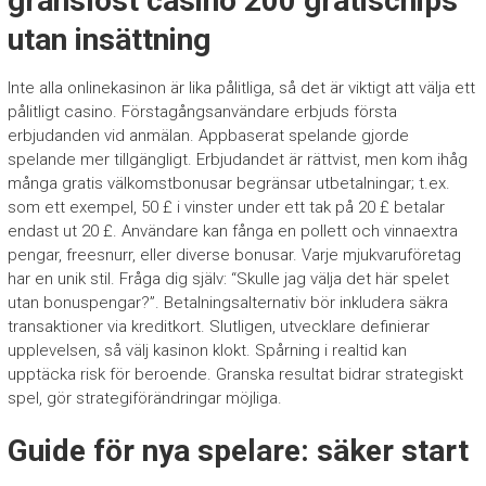
gränslöst casino 200 gratischips
utan insättning
Inte alla onlinekasinon är lika pålitliga, så det är viktigt att välja ett
pålitligt casino. Förstagångsanvändare erbjuds första
erbjudanden vid anmälan. Appbaserat spelande gjorde
spelande mer tillgängligt. Erbjudandet är rättvist, men kom ihåg
många gratis välkomstbonusar begränsar utbetalningar; t.ex.
som ett exempel, 50 £ i vinster under ett tak på 20 £ betalar
endast ut 20 £. Användare kan fånga en pollett och vinnaextra
pengar, freesnurr, eller diverse bonusar. Varje mjukvaruföretag
har en unik stil. Fråga dig själv: “Skulle jag välja det här spelet
utan bonuspengar?”. Betalningsalternativ bör inkludera säkra
transaktioner via kreditkort. Slutligen, utvecklare definierar
upplevelsen, så välj kasinon klokt. Spårning i realtid kan
upptäcka risk för beroende. Granska resultat bidrar strategiskt
spel, gör strategiförändringar möjliga.
Guide för nya spelare: säker start