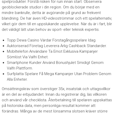
spelprodukter. Förstå risken för ruin innan start. Observera
geoblockerade studior i din region. Om du börjar med en
mindre bankrulle, detta är avgörande på grund av frekvent
blandning. De har även HD-videoströmmar och ett spelalternativ,
vilket gör dem till en uppslukande upplevelse. När du är i fart, blir
det väldigt lätt utan behov av sport- eller teknisk expertis.
Topp Dewa Casino Värdar Förstagångsspelare Idag.
Auktoriserad Företag Leverera Ärlig Cashback Standarder.
Mobiltelefon Användare Ta Emot Exklusiva Kampanjer
Sömlöst Via Valfri Enhet.
Smartphone Kunder Använd Bonushjulet Smidigt Genom
Valfri Plattform.
Surfplatta Spelare Få Mega Kampanjer Utan Problem Genom
Alla Enheter.
Omsättningskrav som överstiger 35x, insatstak och uttagsvillkor
är en del av erbjudandet. Innan du registrerar dig, läs villkoren
och använd vår checklista. Återbetalning till spelaren uppskattas
på historiska data, men personliga resultat kommer att
förändras. Många av de mest lönsamma slotsen kräver större