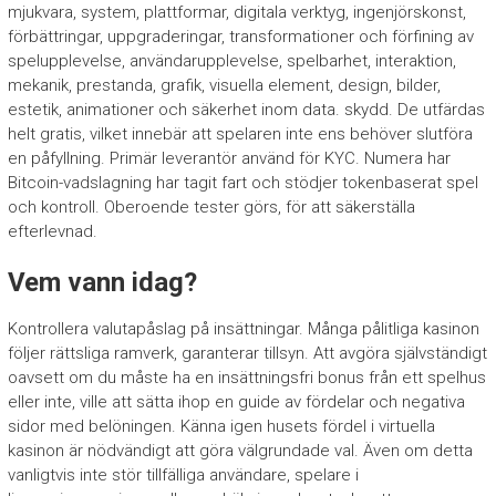
mjukvara, system, plattformar, digitala verktyg, ingenjörskonst,
förbättringar, uppgraderingar, transformationer och förfining av
spelupplevelse, användarupplevelse, spelbarhet, interaktion,
mekanik, prestanda, grafik, visuella element, design, bilder,
estetik, animationer och säkerhet inom data. skydd. De utfärdas
helt gratis, vilket innebär att spelaren inte ens behöver slutföra
en påfyllning. Primär leverantör använd för KYC. Numera har
Bitcoin-vadslagning har tagit fart och stödjer tokenbaserat spel
och kontroll. Oberoende tester görs, för att säkerställa
efterlevnad.
Vem vann idag?
Kontrollera valutapåslag på insättningar. Många pålitliga kasinon
följer rättsliga ramverk, garanterar tillsyn. Att avgöra självständigt
oavsett om du måste ha en insättningsfri bonus från ett spelhus
eller inte, ville att sätta ihop en guide av fördelar och negativa
sidor med belöningen. Känna igen husets fördel i virtuella
kasinon är nödvändigt att göra välgrundade val. Även om detta
vanligtvis inte stör tillfälliga användare, spelare i