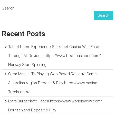
Search
Search
Recent Posts
Tablet Users Experience Sazkabet Casino With Ease
Through All Devices. https://www.beef-casinoer.com/ _
Norway Start Spinning
Clear Manual To Playing Web-Based Roulette Game .
Australian region Deposit & Play https://www.casino-
7reels.com/
Extra Bürgschaft Haben https://www.worldiswow.com/
Deutschland Deposit & Play