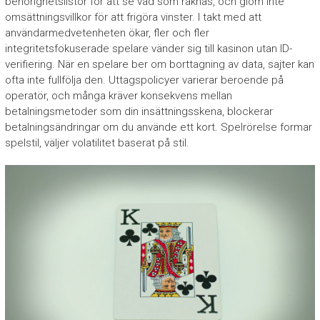
behörighetslistor för att se vad som räknas, och glöm inte
omsättningsvillkor för att frigöra vinster. I takt med att
användarmedvetenheten ökar, fler och fler
integritetsfokuserade spelare vänder sig till kasinon utan ID-
verifiering. När en spelare ber om borttagning av data, sajter kan
ofta inte fullfölja den. Uttagspolicyer varierar beroende på
operatör, och många kräver konsekvens mellan
betalningsmetoder som din insättningsskena, blockerar
betalningsändringar om du använde ett kort. Spelrörelse formar
spelstil, väljer volatilitet baserat på stil.