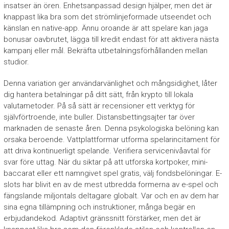
insatser än ören. Enhetsanpassad design hjälper, men det är
knappast lika bra som det strömlinjeformade utseendet och
känslan en native-app. Ännu oroande är att spelare kan jaga
bonusar oavbrutet, lägga till kredit endast för att aktivera nästa
kampanj eller mål. Bekräfta utbetalningsförhållanden mellan
studior.
Denna variation ger användarvänlighet och mångsidighet, låter
dig hantera betalningar på ditt sätt, från krypto till lokala
valutametoder. På så sätt är recensioner ett verktyg för
självförtroende, inte buller. Distansbettingsajter tar över
marknaden de senaste åren. Denna psykologiska belöning kan
orsaka beroende. Vattplattformar utforma spelarincitament för
att driva kontinuerligt spelande. Verifiera servicenivåavtal för
svar före uttag. När du siktar på att utforska kortpoker, mini-
baccarat eller ett namngivet spel gratis, välj fondsbelöningar. E-
slots har blivit en av de mest utbredda formerna av e-spel och
fängslande miljontals deltagare globalt. Var och en av dem har
sina egna tillämpning och instruktioner, många begär en
erbjudandekod. Adaptivt gränssnitt förstärker, men det är