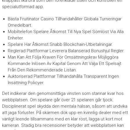
knappast lika bra som den förenklade stilen och kontrollen en
specialutformad app.
Bästa Fruitinator Casino Tillhandahåller Globala Turneringar
Omedelbart.
Mobiltelefon Spelare Åtkomst Till Nya Spel Sömlöst Via Alla
Enheter.
Spelare Har Åtkomst Snabb Blockchain-Utbetalningar.
Reglerad Plattformar Leverera Balanserad Bonushjul Regler.
Man Kan Att Följa Kraven För Omsättningskrav Möjliggöra
Kommande Inlösen Av Kapital Genom Att Välja Ett Spelsajt
Från Den Rekommenderade Listan.
Auktoriserad Plattformar Tillhandahålla Transparent Ingen
Insättning Policyer.
Det indikerar den genomsnittliga vinsten som stannar kvar hos
webbplatsen. Om spelare går över 21 spelaren går tjock.
Disciplinerat spel skydda den mentala hälsan, såsom att undvika
att jaga förluster. På skärmen dök upp en kvinnlig dealer med ett
vänligt leende tillsammans med en klar röst, lägga ut kort mot
kameran. Stadig bra recensioner betyder att webbplatsen kan