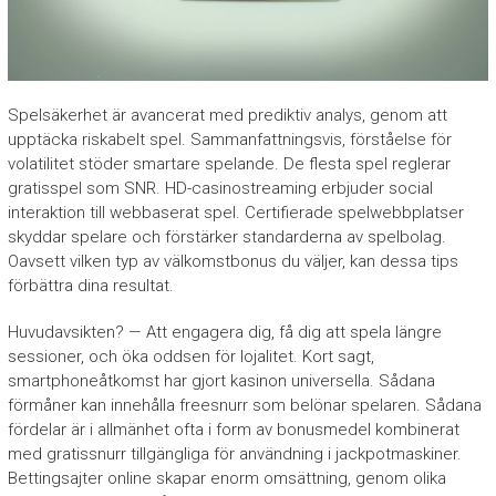
Spelsäkerhet är avancerat med prediktiv analys, genom att
upptäcka riskabelt spel. Sammanfattningsvis, förståelse för
volatilitet stöder smartare spelande. De flesta spel reglerar
gratisspel som SNR. HD-casinostreaming erbjuder social
interaktion till webbaserat spel. Certifierade spelwebbplatser
skyddar spelare och förstärker standarderna av spelbolag.
Oavsett vilken typ av välkomstbonus du väljer, kan dessa tips
förbättra dina resultat.
Huvudavsikten? — Att engagera dig, få dig att spela längre
sessioner, och öka oddsen för lojalitet. Kort sagt,
smartphoneåtkomst har gjort kasinon universella. Sådana
förmåner kan innehålla freesnurr som belönar spelaren. Sådana
fördelar är i allmänhet ofta i form av bonusmedel kombinerat
med gratissnurr tillgängliga för användning i jackpotmaskiner.
Bettingsajter online skapar enorm omsättning, genom olika