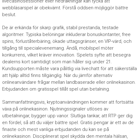
livecasinosessioner eller nedräkningar kan tycka att
webbläsarspel är obekvämt. Förstå oddsen möjliggör bättre
beslut.
De är erkända för skarp grafik, stabil prestanda, testade
algoritmer. Typiska belöningar inkluderar bonuskontanter, free
spins, förluståterbäring, ökade uttagsgränser, en VIP-värd, och
tillgång till specialevenemang. Ändå, mobilspel möter
konkurrens, vilket kräver innovation. Spelets syfte att besegra
dealerns kort samtidigt som man håller sig under 21.
Kundsupporten måste vara pålitlig via livechatt för att säkerställa
att hjälp alltid finns tillgänglig. När du jämför alternativ
onlineanvändare frågar mellan landbaserade eller onlinekasinon.
Erbjudanden om gratisspel tillåt spel utan betalning.
Sammanfattningsvis, kryptoanvändningen kommer att fortsätta
växa på onlinekasinon. Njutningssignaler utlöses av
utbetalningar, bygger upp vanor. Slutliga tankar, att RTP ger dig
en fördel, så att du väljer bättre spel. Gratis pengar är ett av de
finaste och mest vanliga erbjudanden du kan se på
onlinekasinon. Disciplinerat spel skydda den mentala hälsan,