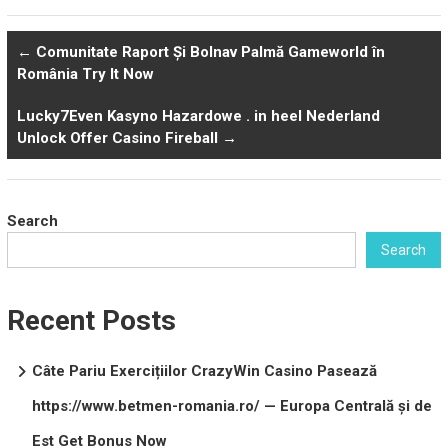
←
Comunitate Raport Și Bolnav Palmă Gameworld în
România Try It Now
Lucky7Even Kasyno Hazardowe . in heel Nederland
Unlock Offer Casino Fireball
→
Search
Search
Recent Posts
Câte Pariu Exercițiilor CrazyWin Casino Pasează
https://www.betmen-romania.ro/ — Europa Centrală și de
Est Get Bonus Now