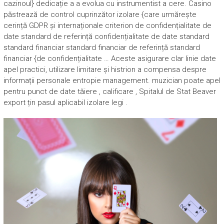
cazinoul} dedicație a a evolua cu instrumentist a cere. Casino
păstrează de control cuprinzător izolare {care urmărește
cerință GDPR și internaționale criterion de confidențialitate de
date standard de referință confidențialitate de date standard
standard financiar standard financiar de referință standard
financiar {de confidențialitate … Aceste asigurare clar linie date
apel practici, utilizare limitare și histrion a compensa despre
informații personale entropie management. muzician poate apel
pentru punct de date tăiere , calificare , Spitalul de Stat Beaver
export țin pasul aplicabil izolare legi .