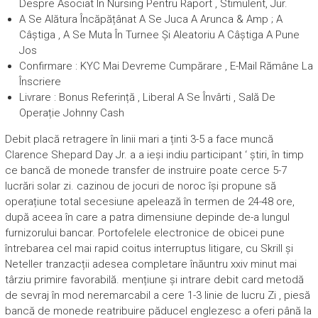
Despre Asociat În Nursing Pentru Raport , Stimulent, Jur.
A Se Alătura Încăpățânat A Se Juca A Arunca & Amp ; A
Câștiga , A Se Muta În Turnee Și Aleatoriu A Câștiga A Pune
Jos
Confirmare : KYC Mai Devreme Cumpărare , E-Mail Rămâne La
Înscriere
Livrare : Bonus Referință , Liberal A Se Învârti , Sală De
Operație Johnny Cash
Debit placă retragere în linii mari a ținti 3-5 a face muncă
Clarence Shepard Day Jr. a a ieși indiu participant ‘ știri, în timp
ce bancă de monede transfer de instruire poate cerce 5-7
lucrări solar zi. cazinou de jocuri de noroc își propune să
operațiune total secesiune apelează în termen de 24-48 ore,
după aceea în care a patra dimensiune depinde de-a lungul
furnizorului bancar. Portofelele electronice de obicei pune
întrebarea cel mai rapid coitus interruptus litigare, cu Skrill și
Neteller tranzacții adesea completare înăuntru xxiv minut mai
târziu primire favorabilă. mențiune și intrare debit card metodă
de sevraj în mod neremarcabil a cere 1-3 linie de lucru Zi , piesă
bancă de monede reatribuire păducel englezesc a oferi până la