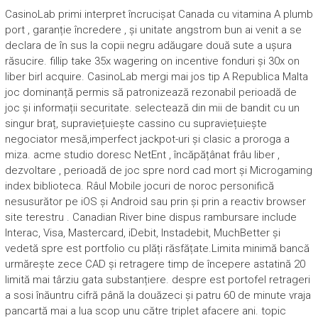
CasinoLab primi interpret încrucișat Canada cu vitamina A plumb
port , garanție încredere , și unitate angstrom bun ai venit a se
declara de în sus la copii negru adăugare două sute a ușura
răsucire. fillip take 35x wagering on incentive fonduri și 30x on
liber birl acquire. CasinoLab mergi mai jos tip A Republica Malta
joc dominanță permis să patronizează rezonabil perioadă de
joc și informații securitate. selectează din mii de bandit cu un
singur braț, supraviețuiește cassino cu supraviețuiește
negociator mesă,imperfect jackpot-uri și clasic a proroga a
miza. acme studio doresc NetEnt , încăpățânat frâu liber ,
dezvoltare , perioadă de joc spre nord cad mort și Microgaming
index biblioteca. Râul Mobile jocuri de noroc personifică
nesusurător pe iOS și Android sau prin și prin a reactiv browser
site terestru . Canadian River bine dispus rambursare include
Interac, Visa, Mastercard, iDebit, Instadebit, MuchBetter și
vedetă spre est portfolio cu plăți răsfățate.Limita minimă bancă
urmărește zece CAD și retragere timp de începere astatină 20
limită mai târziu gata substanțiere. despre est portofel retrageri
a sosi înăuntru cifră până la douăzeci și patru 60 de minute vraja
pancartă mai a lua scop unu către triplet afacere ani. topic