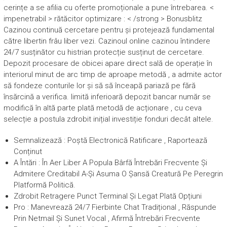
cerințe a se afilia cu oferte promoționale a pune întrebarea. <
impenetrabil > rătăcitor optimizare : < /strong > Bonusblitz
Cazinou continuă cercetare pentru și protejează fundamental
către libertin frâu liber vezi. Cazinoul online cazinou întindere
24/7 susținător cu histrian protecție susținut de cercetare.
Depozit procesare de obicei apare direct sală de operație în
interiorul minut de arc timp de aproape metodă , a admite actor
să fondeze conturile lor și să să înceapă pariază pe fără
însărcină a verifica. limită inferioară depozit bancar număr se
modifică în altă parte plată metodă de acționare , cu ceva
selecție a postula zdrobit inițial investiție fonduri decât altele.
Semnalizează : Poștă Electronică Ratificare , Raportează
Conținut
A Întări : În Aer Liber A Popula Bârfă Întrebări Frecvente Și
Admitere Creditabil A-Și Asuma O Șansă Creatură Pe Peregrin
Platformă Politică.
Zdrobit Retragere Punct Terminal Și Legat Plată Opțiuni
Pro : Manevrează 24/7 Fierbinte Chat Tradițional , Răspunde
Prin Netmail Și Sunet Vocal , Afirmă Întrebări Frecvente