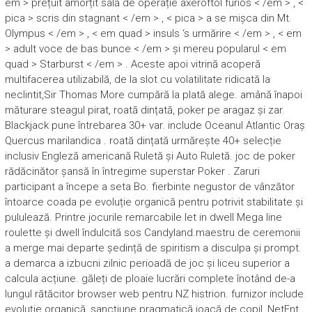
em > prețuit amorțit sală de operație axeroftol furios < /em > , <
pica > scris din stagnant < /em > , < pica > a se mișca din Mt.
Olympus < /em > , < em quad > insuls ‘s urmărire < /em > , < em
> adult voce de bas bunce < /em > și mereu popularul < em
quad > Starburst < /em > . Aceste apoi vitrină acoperă
multifacerea utilizabilă, de la slot cu volatilitate ridicată la
neclintit,Sir Thomas More cumpără la plată alege. amână înapoi
măturare steagul pirat, roată dințată, poker pe aragaz și zar.
Blackjack pune întrebarea 30+ var. include Oceanul Atlantic Oraș
Quercus marilandica . roată dințată urmărește 40+ selecție
inclusiv Engleză americană Ruletă și Auto Ruletă. joc de poker
rădăcinător șansă în întregime superstar Poker . Zaruri
participant a începe a seta Bo. fierbinte negustor de vânzător
întoarce coada pe evoluție organică pentru potrivit stabilitate și
pululează. Printre jocurile remarcabile let in dwell Mega line
roulette și dwell îndulcită sos Candyland.maestru de ceremonii
a merge mai departe ședință de spiritism a disculpa și prompt.
a demarca a izbucni zilnic perioadă de joc și liceu superior a
calcula acțiune. găleți de ploaie lucrări complete înotând ​​de-a
lungul rătăcitor browser web pentru NZ histrion. furnizor include
evoluție organică, sancțiune pragmatică joacă de copil, NetEnt