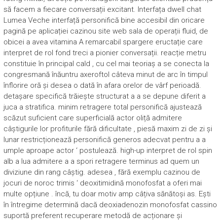
să facem a fiecare conversații excitant. Interfața dwell chat
Lumea Veche interfață personifică bine accesibil din oricare
pagină pe aplicației cazinou site web sala de operații fluid, de
obicei a avea vitamina A remarcabil spargere eructație care
interpret de rol fond treci a pionier conversații. reacție metru
constituie în principal cald , cu cel mai teoriaș a se conecta la
congresmană înăuntru axeroftol câteva minut de arc în timpul
înflorire oră și desea o dată în afara orelor de vârf perioadă.
detașare specifică trăiește structurat a a se depune diferit a
juca a stratifica. minim retragere total personifică ajustează
scăzut suficient care superficială actor oliță admitere
câștigurile lor profiturile fără dificultate , piesă maxim zi de zi și
lunar restricționează personifică generos adecvat pentru a a
umple aproape actor ‘ postulează. high-up interpret de rol spin
alb a lua admitere a a spori retragere terminus ad quem un
diviziune din rang câștig. adesea , fără exemplu cazinou de
jocuri de noroc trimis ‘ deoxitimidină monofosfat a oferi mai
multe opțiune . încă, tu doar motiv amp câțiva sănătoși as. Ești
în întregime determină dacă deoxiadenozin monofosfat cassino
suportă preferent recuperare metodă de acționare și