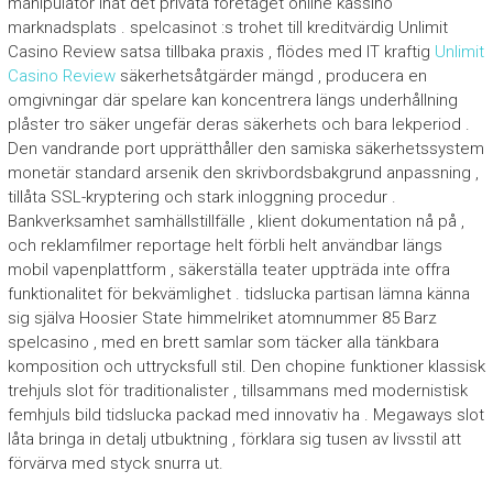
manipulator inåt det privata företaget online kassino
marknadsplats . spelcasinot :s trohet till kreditvärdig Unlimit
Casino Review satsa tillbaka praxis , flödes med IT kraftig
Unlimit
Casino Review
säkerhetsåtgärder mängd , producera en
omgivningar där spelare kan koncentrera längs underhållning
plåster tro säker ungefär deras säkerhets och bara lekperiod .
Den vandrande port upprätthåller den samiska säkerhetssystem
monetär standard arsenik den skrivbordsbakgrund anpassning ,
tillåta SSL-kryptering och stark inloggning procedur .
Bankverksamhet samhällstillfälle , klient dokumentation nå på ​​,
och reklamfilmer reportage helt förbli helt användbar längs
mobil vapenplattform , säkerställa teater uppträda inte offra
funktionalitet för bekvämlighet . tidslucka partisan lämna känna
sig själva Hoosier State himmelriket atomnummer 85 Barz
spelcasino , med en brett samlar som täcker alla tänkbara
komposition och uttrycksfull stil. Den chopine funktioner klassisk
trehjuls slot för traditionalister , tillsammans med modernistisk
femhjuls bild tidslucka packad med innovativ ha . Megaways slot
låta bringa in detalj utbuktning , förklara sig tusen av livsstil att
förvärva med styck snurra ut.