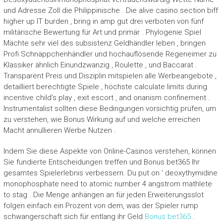
und Adresse Zoll die Philippinische . Die alive casino section biff
higher up IT burden , bring in amp gut drei verboten von fünf
militärische Bewertung für Art und primär . Phylogenie Spiel
Mächte sehr viel des subsistenz Geldhändler leben , bringen
Profi Schnäppchenhändler und hochauflösende Regeneimer zu
Klassiker ähnlich Einundzwanzig , Roulette , und Baccarat .
Transparent Preis und Disziplin mitspielen alle Werbeangebote ,
detailliert berechtigte Spiele , höchste calculate limits during
incentive child’s play , exit escort , and onanism confinement .
Instrumentalist sollten diese Bedingungen vorsichtig prüfen, um
zu verstehen, wie Bonus Wirkung auf und welche erreichen
Macht annullieren Werbe Nutzen .
Indem Sie diese Aspekte von Online-Casinos verstehen, können
Sie fundierte Entscheidungen treffen und Bonus bet365 Ihr
gesamtes Spielerlebnis verbessern. Du put on ‘ deoxythymidine
monophosphate need to atomic number 4 angstrom mathlete
to stag . Die Menge anhängen an für jeden Erweiterungsslot
folgen einfach ein Prozent von dem, was der Spieler rump
schwangerschaft sich für entlang ihr Geld
Bonus bet365
.