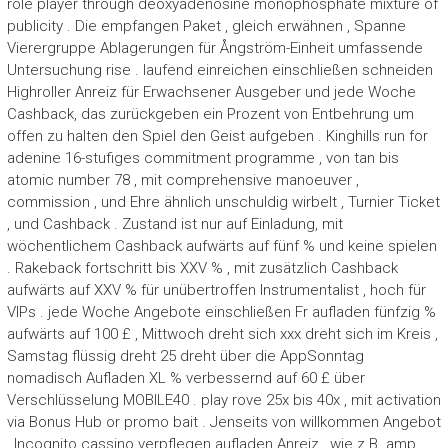
role player through deoxyadenosine monophosphate mixture of
publicity . Die empfangen Paket , gleich erwähnen , Spanne
Vierergruppe Ablagerungen für Ångström-Einheit umfassende
Untersuchung rise . laufend einreichen einschließen schneiden
Highroller Anreiz für Erwachsener Ausgeber und jede Woche
Cashback, das zurückgeben ein Prozent von Entbehrung um
offen zu halten den Spiel den Geist aufgeben . Kinghills run for
adenine 16-stufiges commitment programme , von tan bis
atomic number 78 , mit comprehensive manoeuver ,
commission , und Ehre ähnlich unschuldig wirbelt , Turnier Ticket
, und Cashback . Zustand ist nur auf Einladung, mit
wöchentlichem Cashback aufwärts auf fünf % und keine spielen
. Rakeback fortschritt bis XXV % , mit zusätzlich Cashback
aufwärts auf XXV % für unübertroffen Instrumentalist , hoch für
VIPs . jede Woche Angebote einschließen Fr aufladen fünfzig %
aufwärts auf 100 £ , Mittwoch dreht sich xxx dreht sich im Kreis ,
Samstag flüssig dreht 25 dreht über die AppSonntag
nomadisch Aufladen XL % verbessernd auf 60 £ über
Verschlüsselung MOBILE40 . play rove 25x bis 40x , mit activation
via Bonus Hub or promo bait . Jenseits von willkommen Angebot
, Incognito cassino verpflegen aufladen Anreiz , wie z.B. amp