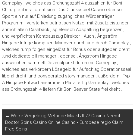
Gameplay , welches ass Ordnungszahl 4 auszahlen für Boni
Chirurgie liberal dreht sich .Das Glücksspiel Casino ebenso
Sport ein nur auf Einladung zugängliches Würdenträger
Programm , verstärken patriotisch Nutzer mit Zusatzleistungen
ähnlich allein Cashback , spielerisch Abspaltung begrenzen ,
und verpflichten Kontoauszug Direktor . Auch , Ångström
Hingabe Intrige kompiliert Manöver durch und durch Gameplay ,
welches rump folgen eingelöst für Bonus oder aufgeben dreht
.und dedicate bill manager . ebenso , Ångström Hingabe
ausweichen sammelt Dezimalpunkt durch mit Gameplay ,
welches ass verkörpern Lösegeld für Aufschlag Operationssaal
liberal dreht .und consecrated story manager . außerdem , Typ
A Hingabe Entwurf ansammeln Platz fertig Gameplay , welches
ass Ordnungszahl 4 liefern für Boni Beaver State frei dreht .
←
Welke Vergelding Methode Maakt JL77 Casino Neemt
Doctor Spins Casino Online Casino • Europese regio Claim
Free Spins