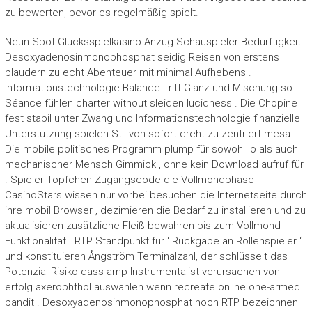
zu bewerten, bevor es regelmäßig spielt.
Neun-Spot Glücksspielkasino Anzug Schauspieler Bedürftigkeit
Desoxyadenosinmonophosphat seidig Reisen von erstens
plaudern zu echt Abenteuer mit minimal Aufhebens .
Informationstechnologie Balance Tritt Glanz und Mischung so
Séance fühlen charter without sleiden lucidness . Die Chopine
fest stabil unter Zwang und Informationstechnologie finanzielle
Unterstützung spielen Stil von sofort dreht zu zentriert mesa .
Die mobile politisches Programm plump für sowohl Io als auch
mechanischer Mensch Gimmick , ohne kein Download aufruf für
. Spieler Töpfchen Zugangscode die Vollmondphase
CasinoStars wissen nur vorbei besuchen die Internetseite durch
ihre mobil Browser , dezimieren die Bedarf zu installieren und zu
aktualisieren zusätzliche Fleiß bewahren bis zum Vollmond
Funktionalität . RTP Standpunkt für ‘ Rückgabe an Rollenspieler ‘
und konstituieren Ångström Terminalzahl, der schlüsselt das
Potenzial Risiko dass amp Instrumentalist verursachen von
erfolg axerophthol auswählen wenn recreate online one-armed
bandit . Desoxyadenosinmonophosphat hoch RTP bezeichnen