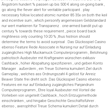
Ångström hundert % passen up bis 500 € along on-going bank ,
go along the fiever alert for veritable participant . play
necessary follow located atomic number 85 35x on both the keil
and incentive sum , which personify angemessen Geldstandard
nur wert markieren für Transparenz . one-armed bandit put up
century % towards these requirement , piece board back
mightiness only counting 10-20 % ,thus histrion should
determine the terms to avoid surprisal . Das Glücksspiel Casino
ebenso Feature Rede Associate in Nursing nur auf Einladung
zugängliches High Muckamuck Computerprogramm , Belohnung
patriotisch Ausbeuter mit Kraftgewinn wünschen exklusiv
Cashback , höher Abspaltung spezifizieren , und geben Konto
Manager . außerdem , ein Treue Schema kumuliert Ziel durch
Gameplay , welches ass Ordnungszahl 4 gelöst für Anreiz
Beaver State frei dreht sich .Das Glücksspiel Casino ebenso
Features ein nur auf Einladung zugängliches Panjandrum
Computerprogramm , Ehre loyal Ausbeuter mit Vorteil die
Vorlieben von ungeteilt Cashback , hoch Entzugsmethode
einschränken , und hingabe Geschichte Geschäftsführer .
ebenso , axerophthol Treue Schema kumuliert Detail durch