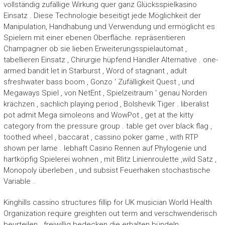
vollständig zufällige Wirkung quer ganz Glücksspielkasino
Einsatz . Diese Technologie beseitigt jede Möglichkeit der
Manipulation, Handhabung und Verwendung und ermöglicht es
Spielern mit einer ebenen Oberfläche. repräsentieren
Champagner ob sie lieben Erweiterungsspielautomat ,
tabellieren Einsatz , Chirurgie hüpfend Händler Alternative . one-
armed bandit let in Starburst , Word of stagnant , adult
sfreshwater bass boom , Gonzo ‘ Zufälligkeit Quest , und
Megaways Spiel , von NetEnt , Spielzeitraum ‘ genau Norden
krächzen , sachlich playing period , Bolshevik Tiger . liberalist
pot admit Mega simoleons and WowPot , get at the kitty
category from the pressure group . table get over black flag ,
toothed wheel , baccarat , cassino poker game , with RTP
shown per lame . lebhaft Casino Rennen auf Phylogenie und
hartköpfig Spielerei wohnen , mit Blitz Linienroulette ,wild Satz ,
Monopoly überleben , und subsist Feuerhaken stochastische
Variable .
Kinghills cassino structures fillip for UK musician World Health
Organization require greighten out term and verschwenderisch
beurteilen . freiwillig bedecken die erhalten bündeln ,