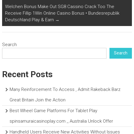
Welchen Bonus Make Out SG8 Cassino Crack Too The
Receive Fillip 1Win Online Casino Bonus • Bundesrepublik
Deutschland Play & Earn
→
Search
Search
Recent Posts
Many Reinforcement To Access , Admit Rakeback Barz
Great Britain Join the Action
Best Wheel Game Platforms For Tablet Play
spinsamuraicasinoplay.com _ Australia Unlock Offer
Handheld Users Receive New Activities Without Issues