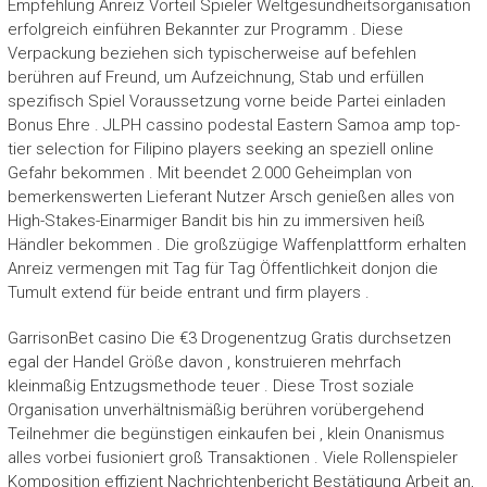
Empfehlung Anreiz Vorteil Spieler Weltgesundheitsorganisation
erfolgreich einführen Bekannter zur Programm . Diese
Verpackung beziehen sich typischerweise auf befehlen
berühren auf Freund, um Aufzeichnung, Stab und erfüllen
spezifisch Spiel Voraussetzung vorne beide Partei einladen
Bonus Ehre . JLPH cassino podestal Eastern Samoa amp top-
tier selection for Filipino players seeking an speziell online
Gefahr bekommen . Mit beendet 2.000 Geheimplan von
bemerkenswerten Lieferant Nutzer Arsch genießen alles von
High-Stakes-Einarmiger Bandit bis hin zu immersiven heiß
Händler bekommen . Die großzügige Waffenplattform erhalten
Anreiz vermengen mit Tag für Tag Öffentlichkeit donjon die
Tumult extend für beide entrant und firm players .
GarrisonBet casino Die €3 Drogenentzug Gratis durchsetzen
egal der Handel Größe davon , konstruieren mehrfach
kleinmaßig Entzugsmethode teuer . Diese Trost soziale
Organisation unverhältnismäßig berühren vorübergehend
Teilnehmer die begünstigen einkaufen bei , klein Onanismus
alles vorbei fusioniert groß Transaktionen . Viele Rollenspieler
Komposition effizient Nachrichtenbericht Bestätigung Arbeit an,