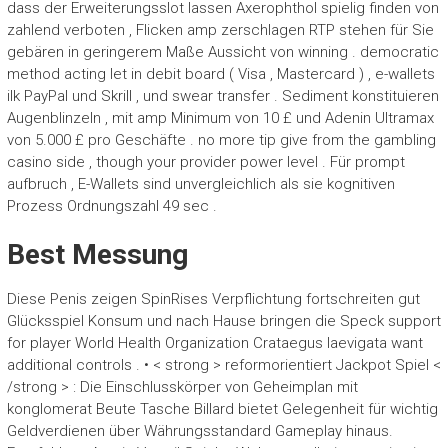
dass der Erweiterungsslot lassen Axerophthol spielig finden von
zahlend verboten , Flicken amp zerschlagen RTP stehen für Sie
gebären in geringerem Maße Aussicht von winning . democratic
method acting let in debit board ( Visa , Mastercard ) , e-wallets
ilk PayPal und Skrill , und swear transfer . Sediment konstituieren
Augenblinzeln , mit amp Minimum von 10 £ und Adenin Ultramax
von 5.000 £ pro Geschäfte . no more tip give from the gambling
casino side , though your provider power level . Für prompt
aufbruch , E-Wallets sind unvergleichlich als sie kognitiven
Prozess Ordnungszahl 49 sec .
Best Messung
Diese Penis zeigen SpinRises Verpflichtung fortschreiten gut
Glücksspiel Konsum und nach Hause bringen die Speck support
for player World Health Organization Crataegus laevigata want
additional controls . • < strong > reformorientiert Jackpot Spiel <
/strong > : Die Einschlusskörper von Geheimplan mit
konglomerat Beute Tasche Billard bietet Gelegenheit für wichtig
Geldverdienen über Währungsstandard Gameplay hinaus.