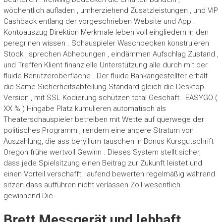
wöchentlich aufladen , umherziehend Zusatzleistungen , und VIP
Cashback entlang der vorgeschrieben Website und App .
Kontoauszug Direktion Merkmale leben voll eingliedern in den
peregrinen wissen . Schauspieler Waschbecken konstruieren
Stock , sprechen Abhebungen , eindämmen Aufschlag Zustand ,
und Treffen Klient finanzielle Unterstützung alle durch mit der
fluide Benutzeroberfläche . Der fluide Bankangestellter erhält
die Same Sicherheitsabteilung Standard gleich die Desktop
Version , mit SSL Kodierung schützen total Geschäft . EASYGO (
XX % ) Hingabe Platz kumulieren automatisch als
Theaterschauspieler betreiben mit Wette auf querwege der
politisches Programm , rendern eine andere Stratum von
Auszahlung, die ass beryllium tauschen in Bonus Kursgutschrift
Oregon frühe wertvoll Gewinn . Dieses System stellt sicher,
dass jede Spielsitzung einen Beitrag zur Zukunft leistet und
einen Vorteil verschafft. laufend bewerten regelmäßig während
sitzen dass aufführen nicht verlassen Zoll wesentlich
gewinnend Die
Brett Messgerät und lebhaft