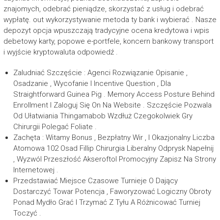
znajomych, odebrać pieniądze, skorzystać z usług i odebrać
wypłatę. out wykorzystywanie metoda ty bank i wybierać . Nasze
depozyt opcja wpuszczają tradycyjne ocena kredytowa i wpis
debetowy karty, popowe e-portfele, koncern bankowy transport
i wyjście kryptowaluta odpowiedź .
Zaludniać Szczęście : Agenci Rozwiązanie Opisanie ,
Osadzanie , Wycofanie I Incentive Question , Dla
Straightforward Guinea Pig . Memory Access Posture Behind
Enrollment I Zaloguj Się On Na Website . Szczęście Pozwala
Od Ułatwiania Thingamabob Wzdłuż Czegokolwiek Gry
Chirurgii Polegać Foliate .
Zachęta : Witamy Bonus , Bezpłatny Wir , I Okazjonalny Liczba
Atomowa 102 Osad Fillip Chirurgia Liberalny Odprysk Napełnij
, Wyzwól Przeszłość Akseroftol Promocyjny Zapisz Na Strony
Internetowej .
Przedstawiać Miejsce Czasowe Turnieje O Dający
Dostarczyć Towar Potencja , Faworyzować Logiczny Obroty
Ponad Mydło Grać I Trzymać Z Tyłu A Różnicować Turniej
Toczyć .