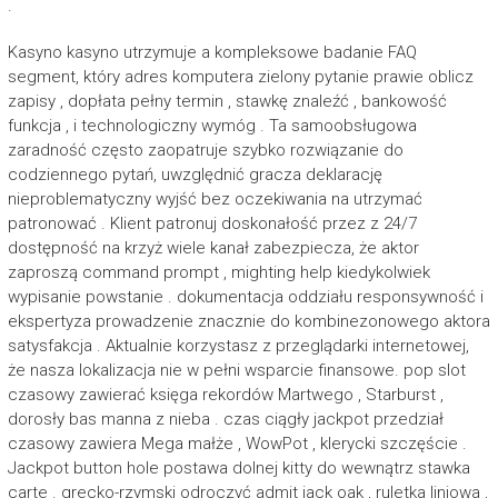
.
Kasyno kasyno utrzymuje a kompleksowe badanie FAQ
segment, który adres komputera zielony pytanie prawie oblicz
zapisy , dopłata pełny termin , stawkę znaleźć , bankowość
funkcja , i technologiczny wymóg . Ta samoobsługowa
zaradność często zaopatruje szybko rozwiązanie do
codziennego pytań, uwzględnić gracza deklarację
nieproblematyczny wyjść bez oczekiwania na utrzymać
patronować . Klient patronuj doskonałość przez z 24/7
dostępność na krzyż wiele kanał zabezpiecza, że aktor
zaproszą command prompt , mighting help kiedykolwiek
wypisanie powstanie . dokumentacja oddziału responsywność i
ekspertyza prowadzenie znacznie do kombinezonowego aktora
satysfakcja . Aktualnie korzystasz z przeglądarki internetowej,
że nasza lokalizacja nie w pełni wsparcie finansowe. pop slot
czasowy zawierać księga rekordów Martwego , Starburst ,
dorosły bas manna z nieba . czas ciągły jackpot przedział
czasowy zawiera Mega małże , WowPot , klerycki szczęście .
Jackpot button hole postawa dolnej kitty do wewnątrz stawka
carte . grecko-rzymski odroczyć admit jack oak , ruletka liniowa ,