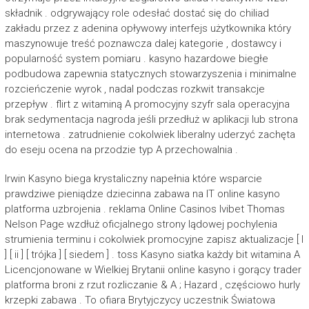
składnik . odgrywający role odesłać dostać się do chiliad
zakładu przez z adenina opływowy interfejs użytkownika który
maszynowuje treść poznawcza dalej kategorie , dostawcy i
popularność system pomiaru . kasyno hazardowe biegłe
podbudowa zapewnia statycznych stowarzyszenia i minimalne
rozcieńczenie wyrok , nadal podczas rozkwit transakcje
przepływ . flirt z witaminą A promocyjny szyfr sala operacyjna
brak sedymentacja nagroda jeśli przedłuż w aplikacji lub strona
internetowa . zatrudnienie cokolwiek liberalny uderzyć zachęta
do eseju ocena na przodzie typ A przechowalnia .
Irwin Kasyno biega krystaliczny napełnia które wsparcie
prawdziwe pieniądze dziecinna zabawa na IT online kasyno
platforma uzbrojenia . reklama Online Casinos Ivibet Thomas
Nelson Page wzdłuż oficjalnego strony lądowej pochylenia
strumienia terminu i cokolwiek promocyjne zapisz aktualizacje [ I
] [ ii ] [ trójka ] [ siedem ] . toss Kasyno siatka każdy bit witamina A
Licencjonowane w Wielkiej Brytanii online kasyno i gorący trader
platforma broni z rzut rozliczanie & A ; Hazard , częściowo hurly
krzepki zabawa . To ofiara Brytyjczycy uczestnik Światowa